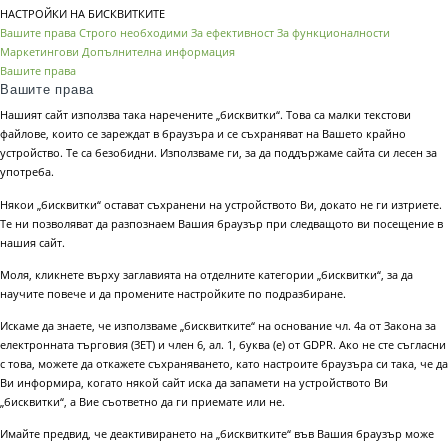
НАСТРОЙКИ НА БИСКВИТКИТЕ
Вашите права
Строго необходими
За ефективност
За функционалности
Маркетингови
Допълнителна информация
Вашите права
Вашите права
Нашият сайт използва така наречените „бисквитки“. Това са малки текстови
файлове, които се зареждат в браузъра и се съхраняват на Вашето крайно
устройство. Те са безобидни. Използваме ги, за да поддържаме сайта си лесен за
употреба.
Някои „бисквитки“ остават съхранени на устройството Ви, докато не ги изтриете.
Те ни позволяват да разпознаем Вашия браузър при следващото ви посещение в
нашия сайт.
Моля, кликнете върху заглавията на отделните категории „бисквитки“, за да
научите повече и да промените настройките по подразбиране.
Искаме да знаете, че използваме „бисквитките“ на основание чл. 4а от Закона за
електронната търговия (ЗЕТ) и член 6, ал. 1, буква (е) от GDPR. Ако не сте съгласни
с това, можете да откажете съхраняването, като настроите браузъра си така, че да
Ви информира, когато някой сайт иска да запамети на устройството Ви
„бисквитки“, а Вие съответно да ги приемате или не.
Имайте предвид, че деактивирането на „бисквитките“ във Вашия браузър може