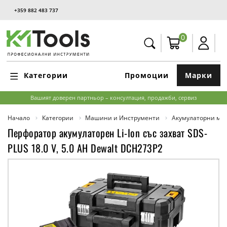
+359 882 483 737
0
Категории
Промоции
Марки
Вашият доверен партньор – консултация, продажби, сервиз
Начало
Категории
Машини и Инструменти
Акумулаторни м
Перфоратор акумулаторен Li-Ion със захват SDS-
PLUS 18.0 V, 5.0 AH Dewalt DCH273P2