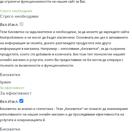
да ограничи функционалността на нашия сайт за Вас.
Строго необходими
Строго необходими
Вкл.
Изкл.
Тези бисквитки са задължителни и необходими, за да можете да зареждате сайта
безпроблемно и не могат да бъдат изключени. Основната им цел е запазването
на информация за сесията, докато разглеждате продуктите или друга
информация в магазина. Например – използваме „бисквитки“, за да съхраним
продуктите, които сте добавили в количката. Без този тип технологии нашият
онлайн магазин и услугата, която Ви предоставяме не би могла да оперира с
пълните си възможности и функционалности.
Бисквитки
System
За ефективност
За ефективност
Вкл.
Изкл.
Бисквитки за анализ и статистика - Тези „бисквитки“ ни помагат да анализираме
използването на нашия онлайн магазин и да проследяваме ефективността на
услугата и комуникацията й.
Бисквитки