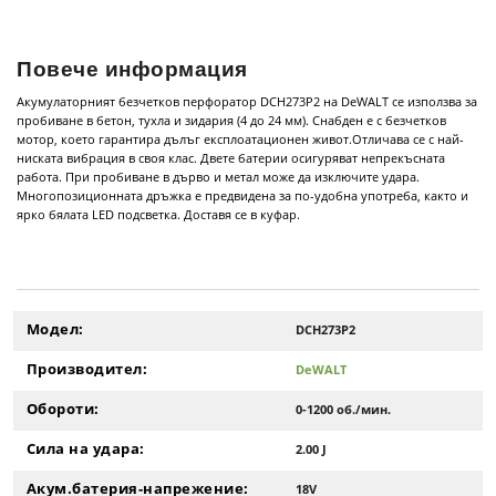
Повече информация
Акумулаторният безчетков перфоратор DCH273P2 на DeWALT се използва за
пробиване в бетон, тухла и зидария (4 до 24 мм). Снабден е с безчетков
мотор, което гарантира дълъг експлоатационен живот.Отличава се с най-
ниската вибрация в своя клас. Двете батерии осигуряват непрекъсната
работа. При пробиване в дърво и метал може да изключите удара.
Многопозиционната дръжка е предвидена за по-удобна употреба, както и
ярко бялата LED подсветка. Доставя се в куфар.
Модел:
DCH273P2
Производител:
DeWALT
Обороти:
0-1200 об./мин.
Сила на удара:
2.00 J
Акум.батерия-напрежение:
18V