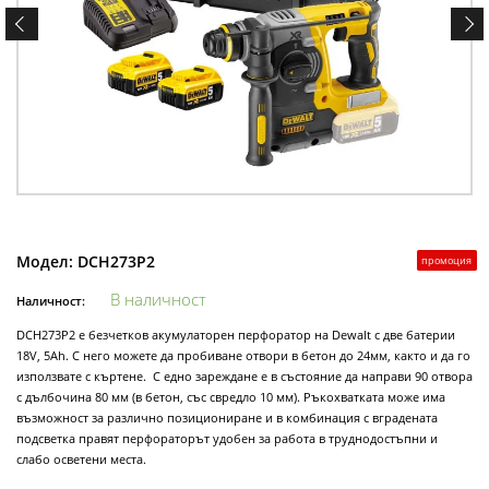
Модел:
DCH273P2
промоция
В наличност
Наличност:
DCH273P2 е безчетков акумулаторен перфоратор на Dewalt с две батерии
18V, 5Ah. С него можете да пробиване отвори в бетон до 24мм, както и да го
използвате с къртене. С едно зареждане е в състояние да направи 90 отвора
с дълбочина 80 мм (в бетон, със свредло 10 мм). Ръкохватката може има
възможност за различно позициониране и в комбинация с вградената
подсветка правят перфораторът удобен за работа в труднодостъпни и
слабо осветени места.