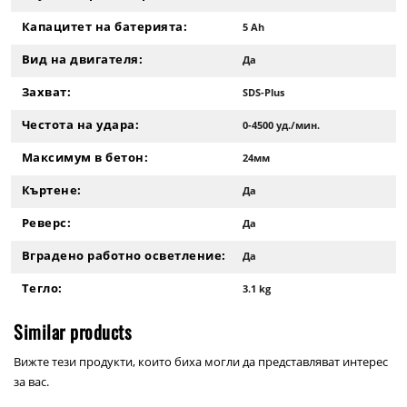
Капацитет на батерията:
5 Ah
Вид на двигателя:
Да
Захват:
SDS-Plus
Честота на удара:
0-4500 уд./мин.
Максимум в бетон:
24мм
Къртене:
Да
Реверс:
Да
Вградено работно осветление:
Да
Тегло:
3.1 kg
Similar products
Вижте тези продукти, които биха могли да представляват интерес
за вас.