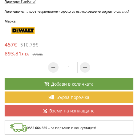
Гаранция 3 години!
Гаранционен и извънгаранционен сервиз за всички машини закупени от нас!
Марка:
457€
510.78€
893.81лв.
999лв.
Добави в количката
Бърза поръчка
Вземи на изплащане
0882 664 555
– за поръчки и консултация!