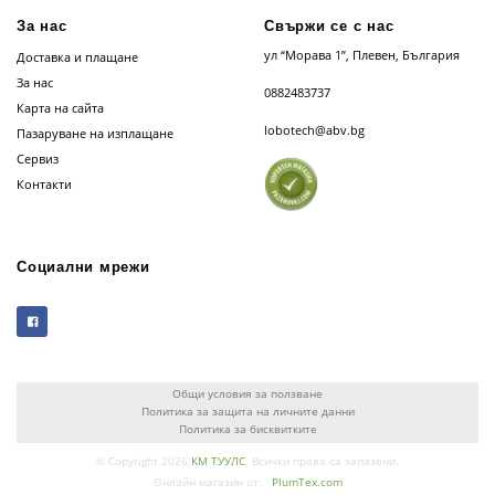
За нас
Свържи се с нас
ул “Морава 1”, Плевен, България
Доставка и плащане
За нас
0882483737
Карта на сайта
lobotech@abv.bg
Пазаруване на изплащане
Сервиз
Контакти
Социални мрежи
Общи условия за ползване
Политика за защита на личните данни
Политика за бисквитките
© Copyright 2026
КМ ТУУЛС
. Всички права са запазени.
Онлайн магазин от:
PlumTex.com