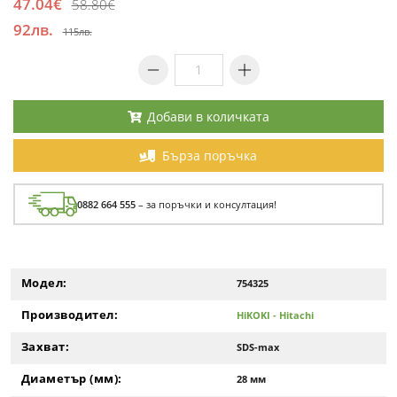
47.04€
58.80€
92лв.
115лв.
Добави в количката
Бърза поръчка
0882 664 555
– за поръчки и консултация!
Модел:
754325
Производител:
HiKOKI - Hitachi
Захват:
SDS-max
Диаметър (мм):
28 мм