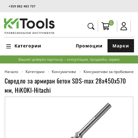
+359 882 483 737
0
Категории
Промоции
Марки
Вашият доверен партньор – консултация, продажби, сервиз
Начало
Категории
Консумативи
Консумативи за пробиване и
Свредло за армиран бетон SDS-max 28x450x570
мм, HiKOKI-Hitachi