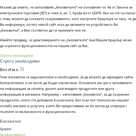
Искаме да знаете, че използваме „бисквитките“ на основание чл. 4а от Закона за
електронната търговия (ЗЕТ) и член 6, ал. 1, буква (е) от GDPR. Ако не сте съгласни
с това, можете да откажете съхраняването, като настроите браузъра си така, че да
Ви информира, когато някой сайт иска да запамети на устройството Ви
„бисквитки“, а Вие съответно да ги приемате или не.
Имайте предвид, че деактивирането на „бисквитките“ във Вашия браузър може
да ограничи функционалността на нашия сайт за Вас.
Строго необходими
Строго необходими
Вкл.
Изкл.
Тези бисквитки са задължителни и необходими, за да можете да зареждате сайта
безпроблемно и не могат да бъдат изключени. Основната им цел е запазването
на информация за сесията, докато разглеждате продуктите или друга
информация в магазина. Например – използваме „бисквитки“, за да съхраним
продуктите, които сте добавили в количката. Без този тип технологии нашият
онлайн магазин и услугата, която Ви предоставяме не би могла да оперира с
пълните си възможности и функционалности.
Бисквитки
System
За ефективност