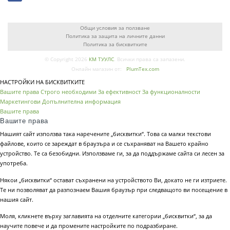
Общи условия за ползване
Политика за защита на личните данни
Политика за бисквитките
© Copyright 2026
КМ ТУУЛС
. Всички права са запазени.
Онлайн магазин от:
PlumTex.com
НАСТРОЙКИ НА БИСКВИТКИТЕ
Вашите права
Строго необходими
За ефективност
За функционалности
Маркетингови
Допълнителна информация
Вашите права
Вашите права
Нашият сайт използва така наречените „бисквитки“. Това са малки текстови
файлове, които се зареждат в браузъра и се съхраняват на Вашето крайно
устройство. Те са безобидни. Използваме ги, за да поддържаме сайта си лесен за
употреба.
Някои „бисквитки“ остават съхранени на устройството Ви, докато не ги изтриете.
Те ни позволяват да разпознаем Вашия браузър при следващото ви посещение в
нашия сайт.
Моля, кликнете върху заглавията на отделните категории „бисквитки“, за да
научите повече и да промените настройките по подразбиране.