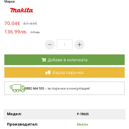
Марка:
70.04€
87.43€
136.99лв.
171лв.
Добави в количката
Бърза поръчка
0882 664 555
– за поръчки и консултация!
Модел:
P-78025
Производител:
Makita