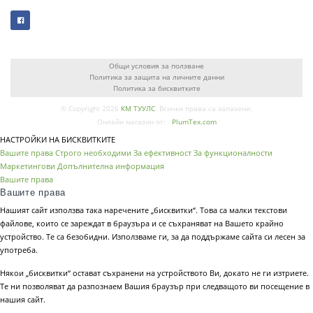
Общи условия за ползване
Политика за защита на личните данни
Политика за бисквитките
© Copyright 2026
КМ ТУУЛС
. Всички права са запазени.
Онлайн магазин от:
PlumTex.com
НАСТРОЙКИ НА БИСКВИТКИТЕ
Вашите права
Строго необходими
За ефективност
За функционалности
Маркетингови
Допълнителна информация
Вашите права
Вашите права
Нашият сайт използва така наречените „бисквитки“. Това са малки текстови
файлове, които се зареждат в браузъра и се съхраняват на Вашето крайно
устройство. Те са безобидни. Използваме ги, за да поддържаме сайта си лесен за
употреба.
Някои „бисквитки“ остават съхранени на устройството Ви, докато не ги изтриете.
Те ни позволяват да разпознаем Вашия браузър при следващото ви посещение в
нашия сайт.