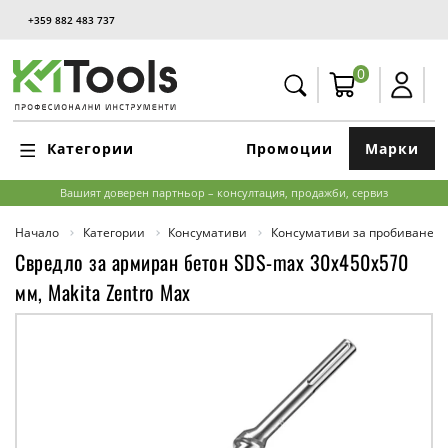
+359 882 483 737
0
Категории
Промоции
Марки
Вашият доверен партньор – консултация, продажби, сервиз
Начало
Категории
Консумативи
Консумативи за пробиване и
Свредло за армиран бетон SDS-max 30x450x570
мм, Makita Zentro Max