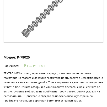
Модел:
P-78025
В наличност
Наличност:
ZENTRO MAX е силно, агресивено свредло, съчетаващо иновативна
геометрия на главата и доказана геометрия на спиралата с безкомпромисно
качество в във всеки един детайл. Това е отразено в дълъг експлоатационен
живот, в прецизните отвори и в максималното предаване на енергията от
ел. инструмента в областта на пробиване - дори и в екстремни условия на
експлоатация. Първокласно свредло за професионална употреба, за
пробиване на отвори в армиран бетон или естествен камък.