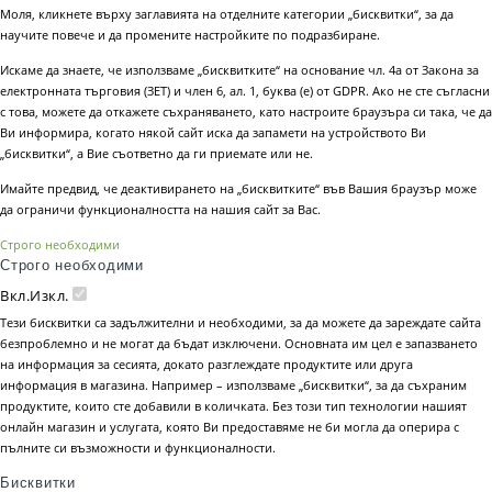
Моля, кликнете върху заглавията на отделните категории „бисквитки“, за да
научите повече и да промените настройките по подразбиране.
Искаме да знаете, че използваме „бисквитките“ на основание чл. 4а от Закона за
електронната търговия (ЗЕТ) и член 6, ал. 1, буква (е) от GDPR. Ако не сте съгласни
с това, можете да откажете съхраняването, като настроите браузъра си така, че да
Ви информира, когато някой сайт иска да запамети на устройството Ви
„бисквитки“, а Вие съответно да ги приемате или не.
Имайте предвид, че деактивирането на „бисквитките“ във Вашия браузър може
да ограничи функционалността на нашия сайт за Вас.
Строго необходими
Строго необходими
Вкл.
Изкл.
Тези бисквитки са задължителни и необходими, за да можете да зареждате сайта
безпроблемно и не могат да бъдат изключени. Основната им цел е запазването
на информация за сесията, докато разглеждате продуктите или друга
информация в магазина. Например – използваме „бисквитки“, за да съхраним
продуктите, които сте добавили в количката. Без този тип технологии нашият
онлайн магазин и услугата, която Ви предоставяме не би могла да оперира с
пълните си възможности и функционалности.
Бисквитки