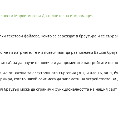
алности
Маркетингови
Допълнителна информация
лки текстови файлове, които се зареждат в браузъра и се съхра
ато не ги изтриете. Те ни позволяват да разпознаем Вашия бра
витки“, за да научите повече и да промените настройките по п
4а от Закона за електронната търговия (ЗЕТ) и член 6, ал. 1, бу
рмира, когато някой сайт иска да запамети на устройството Ви 
ия браузър може да ограничи функционалността на нашия сайт 