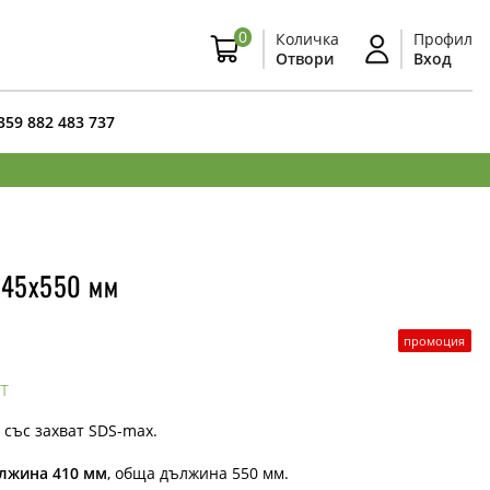
0
Количка
Профил
Отвори
Вход
359 882 483 737
а 45x550 мм
промоция
т
 със захват SDS-max.
лжина 410 мм
, обща дължина 550 мм.