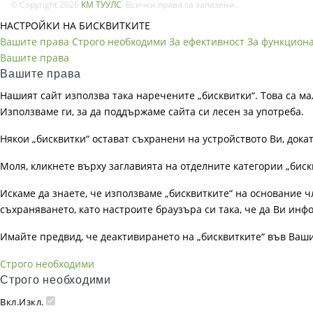
© Copyright 2026
КМ ТУУЛС
. Всички права са запазени.
НАСТРОЙКИ НА БИСКВИТКИТЕ
Вашите права
Строго необходими
За ефективност
За функцион
Вашите права
Вашите права
Нашият сайт използва така наречените „бисквитки“. Това са ма
Използваме ги, за да поддържаме сайта си лесен за употреба.
Някои „бисквитки“ остават съхранени на устройството Ви, док
Моля, кликнете върху заглавията на отделните категории „биск
Искаме да знаете, че използваме „бисквитките“ на основание чл. 
съхраняването, като настроите браузъра си така, че да Ви инфо
Имайте предвид, че деактивирането на „бисквитките“ във Ваш
Строго необходими
Строго необходими
Вкл.
Изкл.