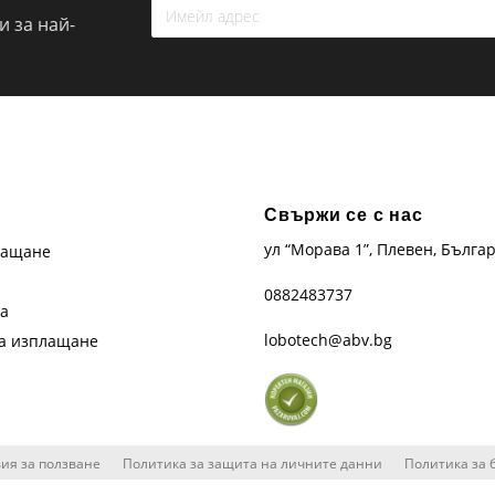
 за най-
Свържи се с нас
ул “Морава 1”, Плевен, Бълга
лащане
0882483737
та
lobotech@abv.bg
на изплащане
ия за ползване
Политика за защита на личните данни
Политика за 