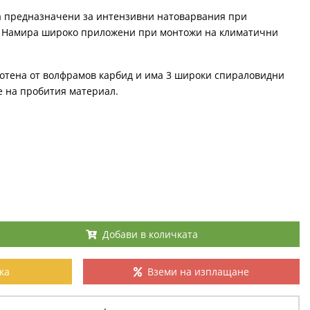
са предназначени за интензивни натоварвания при
. Намира широко приложени при монтожи на климатични
аботена от волфрамов карбид и има 3 широки спираловидни
е на пробития материал.
Добави в количката
ка
Вземи на изплащане