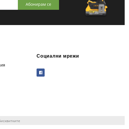
Абонирам се
Социални мрежи
рия
бисквитките