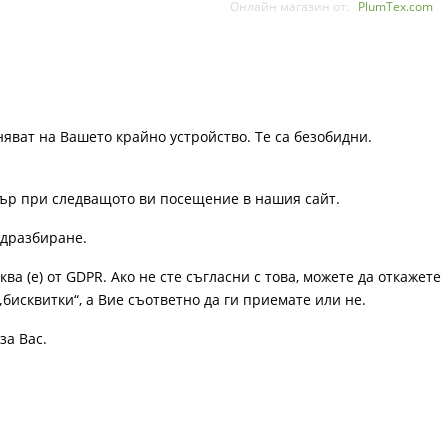
Онлайн магазин от:
PlumTex.com
няват на Вашето крайно устройство. Те са безобидни.
узър при следващото ви посещение в нашия сайт.
одразбиране.
ква (е) от GDPR. Ако не сте съгласни с това, можете да откажете
„бисквитки“, а Вие съответно да ги приемате или не.
за Вас.