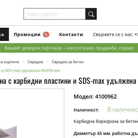
ка
Промоции
%
Контакти
Свържете се с нас:
+
Вашият доверен партньор – консултация, продажби, сервиз
 и къртене
Свредла
Свредла за бетон
ни и SDS-max удължена 45x550 мм
итна с карбидни пластини и SDS-max удължен
Модел:
4100962
В наличнос
Наличност:
Карбидна боркорона за бетон
Диаметър 45 мм
,
работна дъ