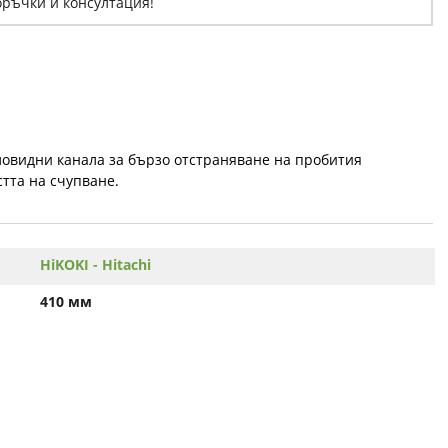
оръчки и консултация!
аловидни канала за бързо отстраняване на пробития
стта на счупване.
HiKOKI - Hitachi
410 мм