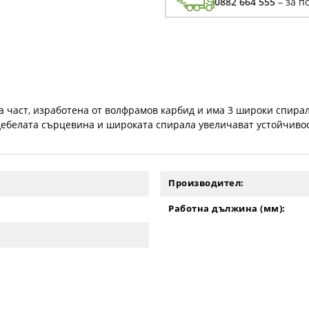
0882 664 555
– за п
дна част, изработена от волфрамов карбид и има 3 широки спир
дебелата сърцевина и широката спирала увеличават устойчиво
Производител:
Работна дължина (мм):