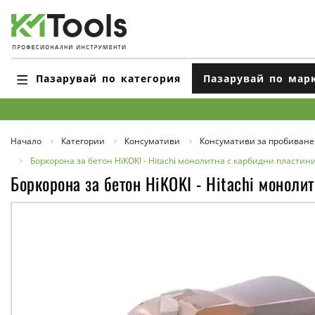
Пазарувай по категория
Пазарувай по мар
Начало
Категории
Консумативи
Консумативи за пробиване
Боркорона за бетон HiKOKI - Hitachi монолитна с карбидни пласти
Боркорона за бетон HiKOKI - Hitachi монол