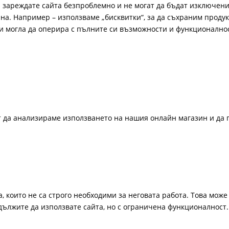
а зареждате сайта безпроблемно и не могат да бъдат изключени
а. Например – използваме „бисквитки“, за да съхраним продукт
би могла да оперира с пълните си възможности и функционално
ат да анализираме използването на нашия онлайн магазин и да 
, които не са строго необходими за неговата работа. Това може 
одължите да използвате сайта, но с ограничена функционалност.