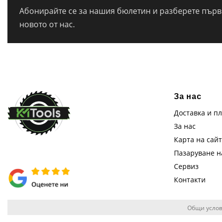
Абонирайте се за нашия бюлетин и разберете първи
новото от нас.
За нас
Доставка и п
За нас
Карта на сай
Пазаруване 
Сервиз
Контакти
Общи услов