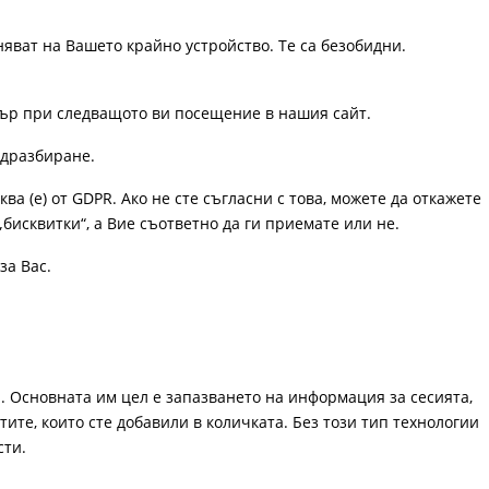
няват на Вашето крайно устройство. Те са безобидни.
узър при следващото ви посещение в нашия сайт.
одразбиране.
ква (е) от GDPR. Ако не сте съгласни с това, можете да откажете
„бисквитки“, а Вие съответно да ги приемате или не.
за Вас.
. Основната им цел е запазването на информация за сесията,
ите, които сте добавили в количката. Без този тип технологии
сти.