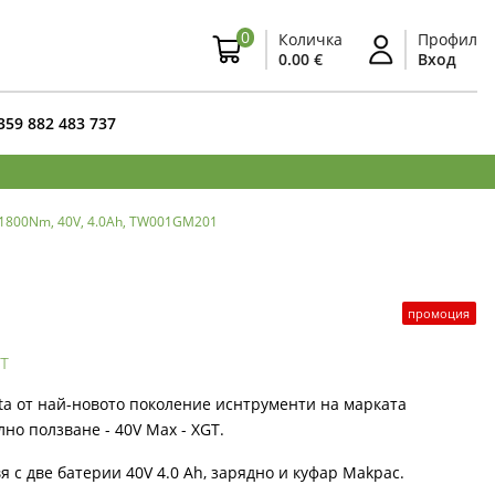
0
Количка
Профил
0.00 €
Вход
359 882 483 737
 1800Nm, 40V, 4.0Ah, TW001GM201
промоция
т
ta от най-новото поколение иснтрументи на марката
но ползване - 40V Max - XGT.
 с две батерии 40V 4.0 Ah, зарядно и куфар Makpac.