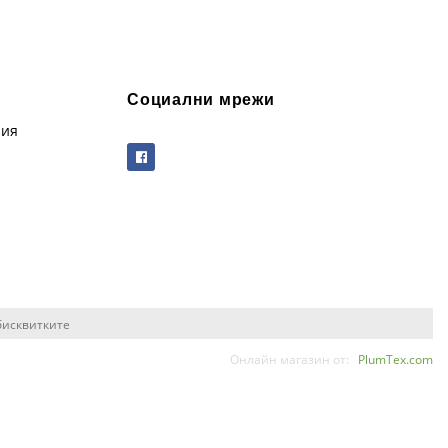
Социални мрежи
рия
бисквитките
Онлайн магазин от:
PlumTex.com