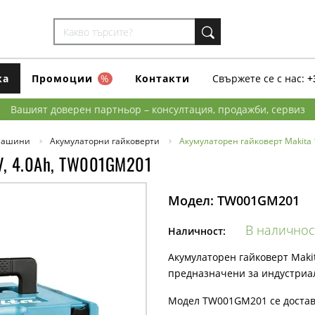
ка
Промоции
%
Контакти
Свържете се с нас:
+
Вашият доверен партньор – консултация, продажби, сервиз
машини
Акумулаторни гайковерти
Акумулаторен гайковерт Makita
V, 4.0Ah, TW001GM201
Модел:
TW001GM201
В наличнос
Наличност:
Акумулаторен гайковерт Maki
предназначени за индустриал
Модел TW001GM201 се доставя