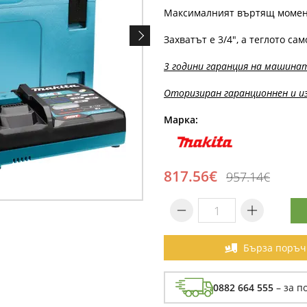
Максималният въртящ момент 
Захватът е 3/4", а теглото само
3 години гаранция на машинат
Оторизиран гаранционнен и из
Марка:
817.56€
957.14€
Бърза поръч
0882 664 555
– за п