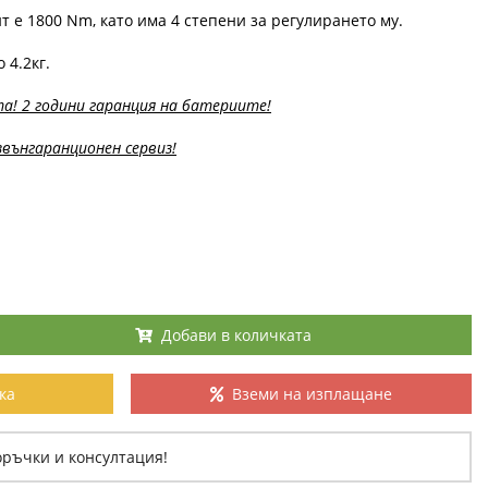
е 1800 Nm, като има 4 степени за регулирането му.
 4.2кг.
а! 2 години гаранция на батериите!
вънгаранционен сервиз!
Добави в количката
ка
Вземи на изплащане
оръчки и консултация!