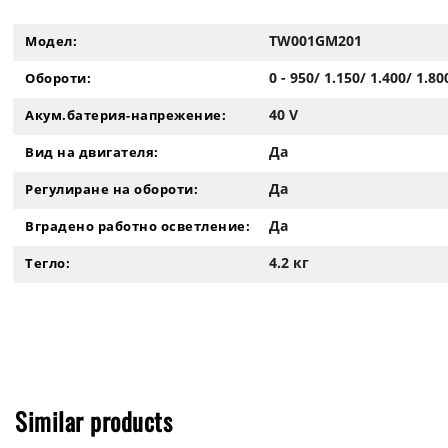
TW001GM201
Модел:
0 - 950/ 1.150/ 1.400/ 1.8
Обороти:
40 V
Акум.батерия-напрежение:
Да
Вид на двигателя:
Да
Регулиране на обороти:
Да
Вградено работно осветление:
4.2 кг
Тегло:
Similar products