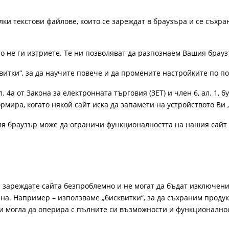
лки текстови файлове, които се зареждат в браузъра и се съхра
ато не ги изтриете. Те ни позволяват да разпознаем Вашия бра
витки“, за да научите повече и да промените настройките по п
4а от Закона за електронната търговия (ЗЕТ) и член 6, ал. 1, бу
рмира, когато някой сайт иска да запамети на устройството Ви 
ия браузър може да ограничи функционалността на нашия сайт 
а зареждате сайта безпроблемно и не могат да бъдат изключени
а. Например – използваме „бисквитки“, за да съхраним продукт
би могла да оперира с пълните си възможности и функционално