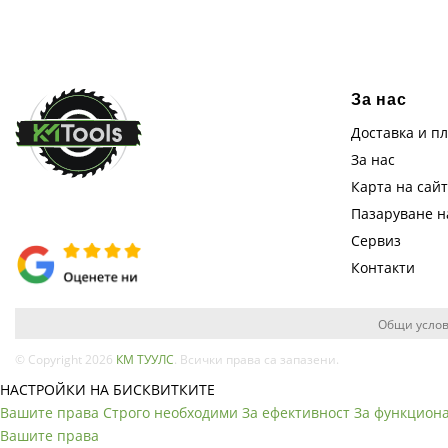
За нас
Доставка и п
За нас
Карта на сай
Пазаруване 
Сервиз
Контакти
Общи услов
© Copyright 2026
КМ ТУУЛС
. Всички права са запазени.
НАСТРОЙКИ НА БИСКВИТКИТЕ
Вашите права
Строго необходими
За ефективност
За функцион
Вашите права