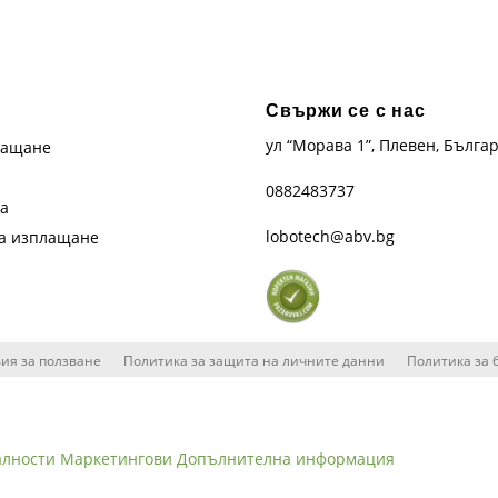
Свържи се с нас
ул “Морава 1”, Плевен, Бълга
лащане
0882483737
та
lobotech@abv.bg
на изплащане
ия за ползване
Политика за защита на личните данни
Политика за 
алности
Маркетингови
Допълнителна информация