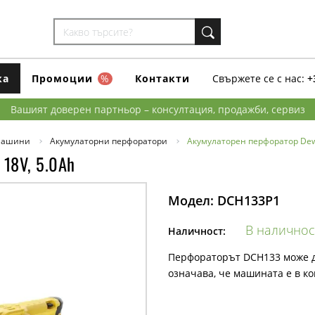
ка
Промоции
%
Контакти
Свържете се с нас:
+
Вашият доверен партньор – консултация, продажби, сервиз
машини
Акумулаторни перфоратори
Акумулаторен перфоратор Dewa
 18V, 5.0Ah
Модел:
DCH133P1
В наличнос
Наличност:
Перфораторът DCH133 може д
означава, че машината е в ко