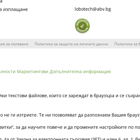
та
lobotech@abv.bg
на изплащане
ия за ползване
Политика за защита на личните данни
Политика за 
алности
Маркетингови
Допълнителна информация
лки текстови файлове, които се зареждат в браузъра и се съхра
ато не ги изтриете. Те ни позволяват да разпознаем Вашия бра
витки“, за да научите повече и да промените настройките по п
4а от Закона за електронната търговия (ЗЕТ) и член 6, ал. 1, бу