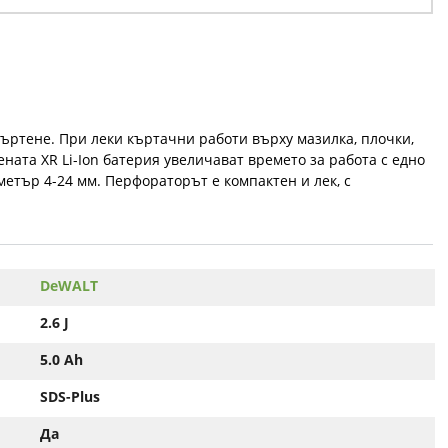
ъртене. При леки къртачни работи върху мазилка, плочки,
ната XR Li-Ion батерия увеличават времето за работа с едно
метър 4-24 мм. Перфораторът е компактен и лек, с
DeWALT
2.6 J
5.0 Ah
SDS-Plus
Да