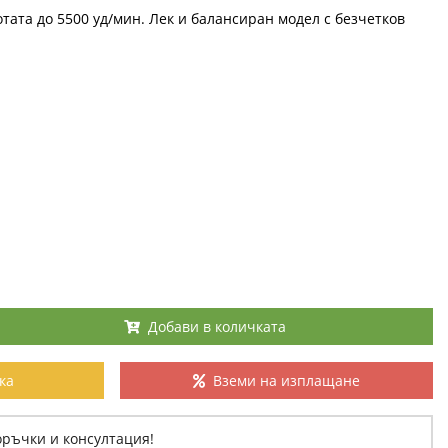
тотата до 5500 уд/мин. Лек и балансиран модел с безчетков
Добави в количката
ка
Вземи на изплащане
оръчки и консултация!