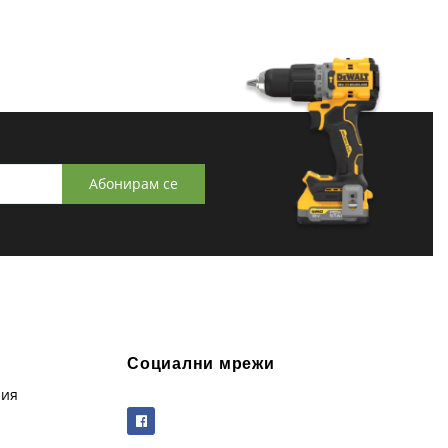
Абонирам се
Социални мрежи
рия