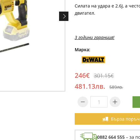
Силата на удара е 2.6J, a чес
двигател.
3 години гаранция!
Марка:
246€
301.15€
481.13лв.
589лв.
Бърза поръч
0882 664 555
– за п