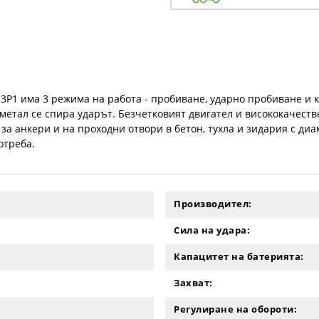
P1 има 3 режима на работа - пробиване, ударно пробиване и к
етал се спира ударът. Безчетковият двигател и висококачестве
а анкери и на проходни отвори в бетон, тухла и зидария с диа
отреба.
Производител:
Сила на удара:
Капацитет на батерията:
Захват:
Регулиране на обороти: