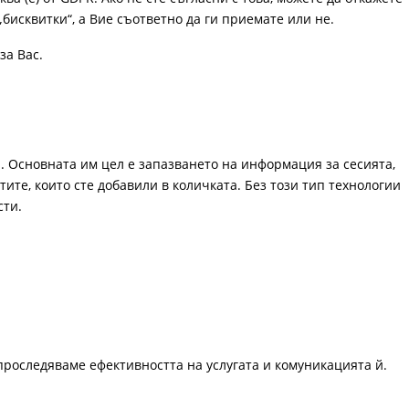
„бисквитки“, а Вие съответно да ги приемате или не.
за Вас.
. Основната им цел е запазването на информация за сесията,
ите, които сте добавили в количката. Без този тип технологии
сти.
проследяваме ефективността на услугата и комуникацията й.