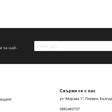
 за най-
Свържи се с нас
ул “Морава 1”, Плевен, Бълга
лащане
0882483737