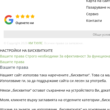
Карта на сай
Пазаруване 
Сервиз
Контакти
Общи услов
© Copyright 2026
КМ ТУУЛС
. Всички права са запазени.
НАСТРОЙКИ НА БИСКВИТКИТЕ
Вашите права
Строго необходими
За ефективност
За функцион
Вашите права
Вашите права
Нашият сайт използва така наречените „бисквитки“. Това са ма
Използваме ги, за да поддържаме сайта си лесен за употреба.
Някои „бисквитки“ остават съхранени на устройството Ви, док
Моля, кликнете върху заглавията на отделните категории „биск
Искаме да знаете, че използваме „бисквитките“ на основание чл. 