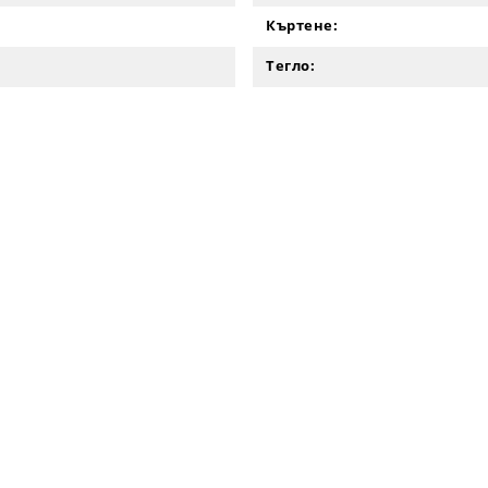
Къртене:
Тегло: