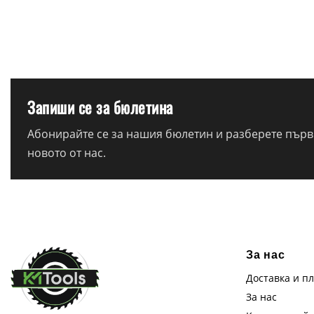
Запиши се за бюлетина
Абонирайте се за нашия бюлетин и разберете първи
новото от нас.
За нас
Доставка и п
За нас