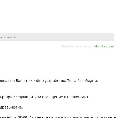
бисквитките
Онлайн магазин от:
PlumTex.com
няват на Вашето крайно устройство. Те са безобидни.
узър при следващото ви посещение в нашия сайт.
одразбиране.
ква (е) от GDPR. Ако не сте съгласни с това, можете да откажете