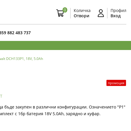
0
Количка
Профил
Отвори
Вход
359 882 483 737
lt DCH133P1, 18V, 5.0Ah
промоция
т
а бъде закупен в различни конфигурации. Означението "P1"
мплект с 1бр батерия 18V 5.0Ah, зарядно и куфар.