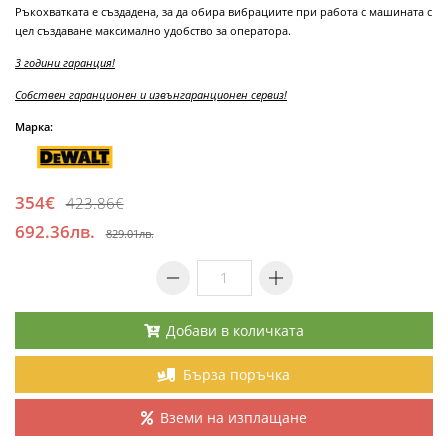
Ръкохватката е създадена, за да обира вибрациите при работа с машината с
цел създаване максимално удобство за оператора.
3 години гаранция!
Собствен гаранционен и извънгаранционен сервиз!
Марка:
354€
423.86€
692.36лв.
829.01лв.
Добави в количката
Бърза поръчка
Вземи на изплащане