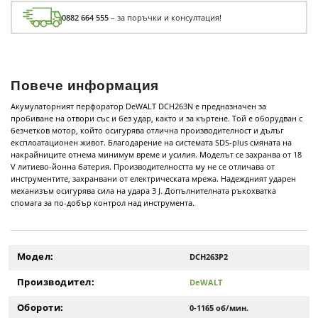
0882 664 555
– за поръчки и консултация!
Повече информация
Акумулаторният перфоратор DeWALT DCH263N е предназначен за
пробиване на отвори със и без удар, както и за къртене. Той е оборудван с
безчетков мотор, който осигурява отлична производителност и дълъг
експлоатационен живот. Благодарение на системата SDS-plus смяната на
накрайниците отнема минимум време и усилия. Моделът се захранва от 18
V литиево-йонна батерия. Производителността му не се отличава от
инструментите, захранвани от електрическата мрежа. Надеждният ударен
механизъм осигурява сила на удара 3 J. Допълнителната ръкохватка
спомага за по-добър контрол над инструмента.
Модел:
DCH263P2
Производител:
DeWALT
Обороти:
0-1165 об/мин.