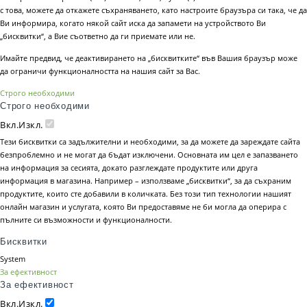
с това, можете да откажете съхраняването, като настроите браузъра си така, че да
Ви информира, когато някой сайт иска да запамети на устройството Ви
„бисквитки“, а Вие съответно да ги приемате или не.
Имайте предвид, че деактивирането на „бисквитките“ във Вашия браузър може
да ограничи функционалността на нашия сайт за Вас.
Строго необходими
Строго необходими
Вкл.
Изкл.
Тези бисквитки са задължителни и необходими, за да можете да зареждате сайта
безпроблемно и не могат да бъдат изключени. Основната им цел е запазването
на информация за сесията, докато разглеждате продуктите или друга
информация в магазина. Например – използваме „бисквитки“, за да съхраним
продуктите, които сте добавили в количката. Без този тип технологии нашият
онлайн магазин и услугата, която Ви предоставяме не би могла да оперира с
пълните си възможности и функционалности.
Бисквитки
System
За ефективност
За ефективност
Вкл.
Изкл.