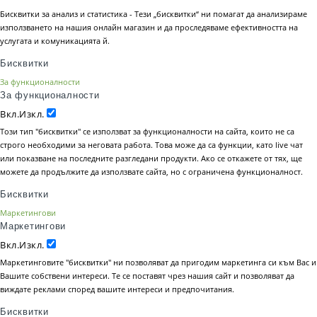
Бисквитки за анализ и статистика - Тези „бисквитки“ ни помагат да анализираме
използването на нашия онлайн магазин и да проследяваме ефективността на
услугата и комуникацията й.
Бисквитки
За функционалности
За функционалности
Вкл.
Изкл.
Този тип "бисквитки" се използват за функционалности на сайта, които не са
строго необходими за неговата работа. Това може да са функции, като live чат
или показване на последните разгледани продукти. Ако се откажете от тях, ще
можете да продължите да използвате сайта, но с ограничена функционалност.
Бисквитки
Маркетингови
Маркетингови
Вкл.
Изкл.
Маркетинговите "бисквитки" ни позволяват да пригодим маркетинга си към Вас и
Вашите собствени интереси. Те се поставят чрез нашия сайт и позволяват да
виждате реклами според вашите интереси и предпочитания.
Бисквитки