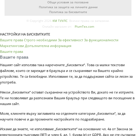
Общи условия за ползване
Политика за защита на личните данни
Политика за бисквитките
© Copyright 2026
КМ ТУУЛС
. Всички права са запазени.
Онлайн магазин от:
PlumTex.com
НАСТРОЙКИ НА БИСКВИТКИТЕ
Вашите права
Строго необходими
За ефективност
За функционалности
Маркетингови
Допълнителна информация
Вашите права
Вашите права
Нашият сайт използва така наречените „бисквитки“. Това са малки текстови
файлове, които се зареждат в браузъра и се съхраняват на Вашето крайно
устройство. Те са безобидни. Използваме ги, за да поддържаме сайта си лесен за
употреба.
Някои „бисквитки“ остават съхранени на устройството Ви, докато не ги изтриете.
Те ни позволяват да разпознаем Вашия браузър при следващото ви посещение в
нашия сайт.
Моля, кликнете върху заглавията на отделните категории „бисквитки“, за да
научите повече и да промените настройките по подразбиране.
Искаме да знаете, че използваме „бисквитките“ на основание чл. 4а от Закона за
електронната търговия (ЗЕТ) и член 6, ал. 1, буква (е) от GDPR. Ако не сте съгласни