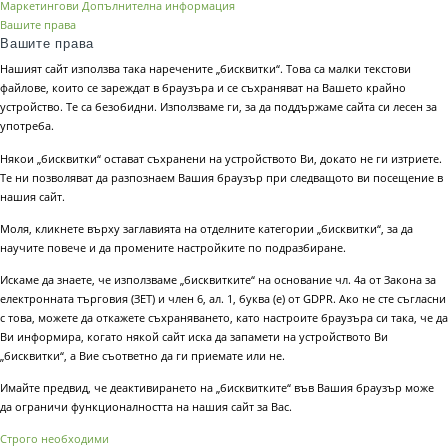
Маркетингови
Допълнителна информация
Вашите права
Вашите права
Нашият сайт използва така наречените „бисквитки“. Това са малки текстови
файлове, които се зареждат в браузъра и се съхраняват на Вашето крайно
устройство. Те са безобидни. Използваме ги, за да поддържаме сайта си лесен за
употреба.
Някои „бисквитки“ остават съхранени на устройството Ви, докато не ги изтриете.
Те ни позволяват да разпознаем Вашия браузър при следващото ви посещение в
нашия сайт.
Моля, кликнете върху заглавията на отделните категории „бисквитки“, за да
научите повече и да промените настройките по подразбиране.
Искаме да знаете, че използваме „бисквитките“ на основание чл. 4а от Закона за
електронната търговия (ЗЕТ) и член 6, ал. 1, буква (е) от GDPR. Ако не сте съгласни
с това, можете да откажете съхраняването, като настроите браузъра си така, че да
Ви информира, когато някой сайт иска да запамети на устройството Ви
„бисквитки“, а Вие съответно да ги приемате или не.
Имайте предвид, че деактивирането на „бисквитките“ във Вашия браузър може
да ограничи функционалността на нашия сайт за Вас.
Строго необходими