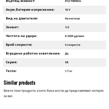
Въртящ момент:
812/1084Nm
Акум.батерия-напрежение:
18 V
Вид на двигателя:
безчетков
Захват:
1/2
Честота на удара:
0-3250 уд/мин
Брой скорости:
4 скорости
Вградено работно осветление:
Да
Серия:
XR
Тегло:
1.7 кг
Similar products
Вижте тези продукти, които биха могли да представляват интерес
за вас.