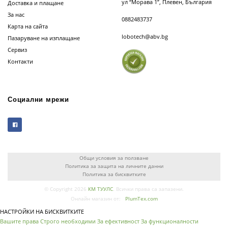
ул “Морава 1”, Плевен, България
Доставка и плащане
За нас
0882483737
Карта на сайта
lobotech@abv.bg
Пазаруване на изплащане
Сервиз
Контакти
Социални мрежи
Общи условия за ползване
Политика за защита на личните данни
Политика за бисквитките
© Copyright 2026
КМ ТУУЛС
. Всички права са запазени.
Онлайн магазин от:
PlumTex.com
НАСТРОЙКИ НА БИСКВИТКИТЕ
Вашите права
Строго необходими
За ефективност
За функционалности