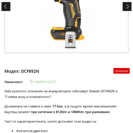
Модел:
DCF892N
промоция
В наличност
Наличност:
Най-краткото описание на акумулаторен гайковерт Dewalt DCF892N е:
"Голяма мощ и компактност".
Дължината на главата е само
17.5см
, а в същото време максималният
въртящ момент
при затягане е 812Nm и 1084Nm при развиване
.
Част от характеристиките, които допълват този модел са:
безчетков двигател