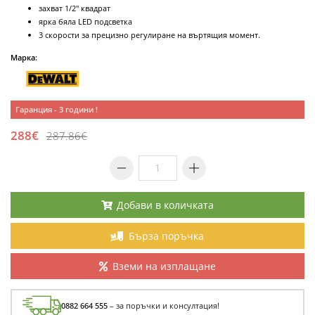
захват 1/2" квадрат
ярка бяла LED подсветка
3 скорости за прецизно регулиране на въртящия момент.
Марка:
Гаранция - 3 години !
288€
287.86€
Добави в количката
Бърза поръчка
Вземи на изплащане
0882 664 555
– за поръчки и консултация!