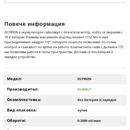
Повече информация
DCF892N е акумулаторен гайковерт с безчетков мотор, който се захранва с
18 V батерия. Развива максимален въртящ момент 1152 Nm и има
присъединяване квадрат 1/2". Четирите скорости позволяват по-голям
контрол и гъвкавост по време на работа. Компактната глава с дължина 175
мм позволява работа в тесни пространства. Доставя се без батерия и
зарядно устройство.
Модел:
DCF892N
Производител:
DeWALT
Окомплектовка:
без батерия и зарядно
Вид опаковка:
кутия
Обороти:
0-2000 об/мин