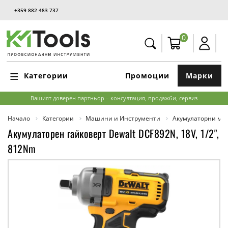
+359 882 483 737
0
Категории
Промоции
Марки
Вашият доверен партньор – консултация, продажби, сервиз
Начало
Категории
Машини и Инструменти
Акумулаторни м
Акумулаторен гайковерт Dewalt DCF892N, 18V, 1/2",
812Nm