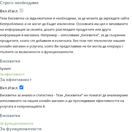
Строго необходими
Вкл.
Изкл.
Тези бисквитки са задължителни и необходими, за да можете да зареждате сайта
безпроблемно и не могат да бъдат изключени. Основната им цел е запазването
на информация за сесията, докато разглеждате продуктите или друга
информация в магазина. Например – използваме „бисквитки“, за да съхраним
продуктите, които сте добавили в количката. Без този тип технологии нашият
онлайн магазин и услугата, която Ви предоставяме не би могла да оперира с
пълните си възможности и функционалности.
Бисквитки
System
За ефективност
За ефективност
Вкл.
Изкл.
Бисквитки за анализ и статистика - Тези „бисквитки“ ни помагат да анализираме
използването на нашия онлайн магазин и да проследяваме ефективността на
услугата и комуникацията й.
Бисквитки
За функционалности
За функционалности