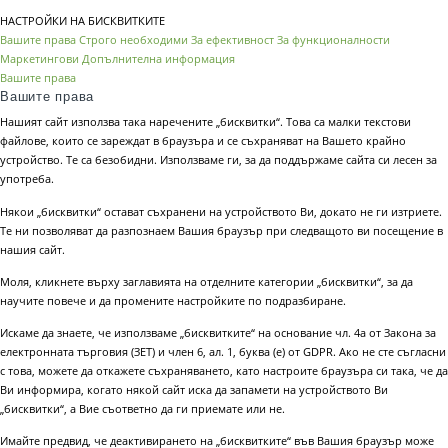
НАСТРОЙКИ НА БИСКВИТКИТЕ
Вашите права
Строго необходими
За ефективност
За функционалности
Маркетингови
Допълнителна информация
Вашите права
Вашите права
Нашият сайт използва така наречените „бисквитки“. Това са малки текстови
файлове, които се зареждат в браузъра и се съхраняват на Вашето крайно
устройство. Те са безобидни. Използваме ги, за да поддържаме сайта си лесен за
употреба.
Някои „бисквитки“ остават съхранени на устройството Ви, докато не ги изтриете.
Те ни позволяват да разпознаем Вашия браузър при следващото ви посещение в
нашия сайт.
Моля, кликнете върху заглавията на отделните категории „бисквитки“, за да
научите повече и да промените настройките по подразбиране.
Искаме да знаете, че използваме „бисквитките“ на основание чл. 4а от Закона за
електронната търговия (ЗЕТ) и член 6, ал. 1, буква (е) от GDPR. Ако не сте съгласни
с това, можете да откажете съхраняването, като настроите браузъра си така, че да
Ви информира, когато някой сайт иска да запамети на устройството Ви
„бисквитки“, а Вие съответно да ги приемате или не.
Имайте предвид, че деактивирането на „бисквитките“ във Вашия браузър може