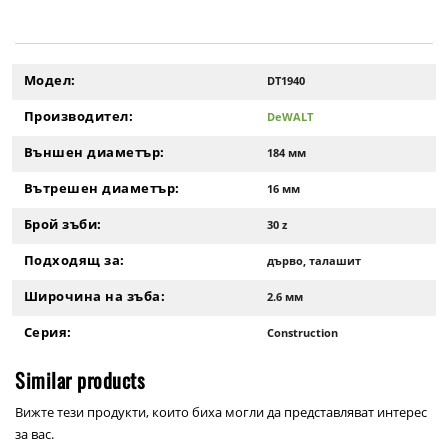
Модел:
DT1940
Производител:
DeWALT
Външен диаметър:
184 мм
Вътрешен диаметър:
16 мм
Брой зъби:
30 z
Подходящ за:
дърво, талашит
Широчина на зъба:
2.6 мм
Серия:
Construction
Similar products
Вижте тези продукти, които биха могли да представляват интерес
за вас.