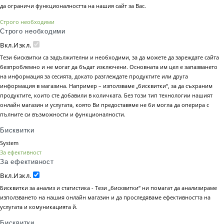
да ограничи функционалността на нашия сайт за Вас.
Строго необходими
Строго необходими
Вкл.
Изкл.
Тези бисквитки са задължителни и необходими, за да можете да зареждате сайта
безпроблемно и не могат да бъдат изключени. Основната им цел е запазването
на информация за сесията, докато разглеждате продуктите или друга
информация в магазина. Например – използваме „бисквитки“, за да съхраним
продуктите, които сте добавили в количката. Без този тип технологии нашият
онлайн магазин и услугата, която Ви предоставяме не би могла да оперира с
пълните си възможности и функционалности.
Бисквитки
System
За ефективност
За ефективност
Вкл.
Изкл.
Бисквитки за анализ и статистика - Тези „бисквитки“ ни помагат да анализираме
използването на нашия онлайн магазин и да проследяваме ефективността на
услугата и комуникацията й.
Бисквитки