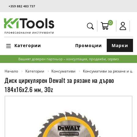
+359 882 483 737
0
Категории
Промоции
Марки
Вашият доверен партньор – консултация, продажби, сервиз
Начало
Категории
Консумативи
Консумативи за рязане и ш
Диск циркулярен Dewalt за рязане на дърво
184х16х2.6 мм, 30z