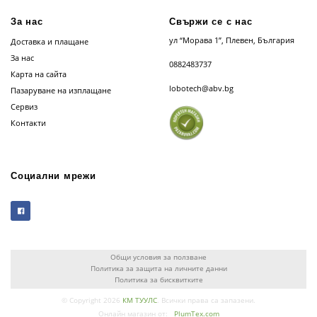
За нас
Свържи се с нас
ул “Морава 1”, Плевен, България
Доставка и плащане
За нас
0882483737
Карта на сайта
lobotech@abv.bg
Пазаруване на изплащане
Сервиз
Контакти
Социални мрежи
Общи условия за ползване
Политика за защита на личните данни
Политика за бисквитките
© Copyright 2026
КМ ТУУЛС
. Всички права са запазени.
Онлайн магазин от:
PlumTex.com