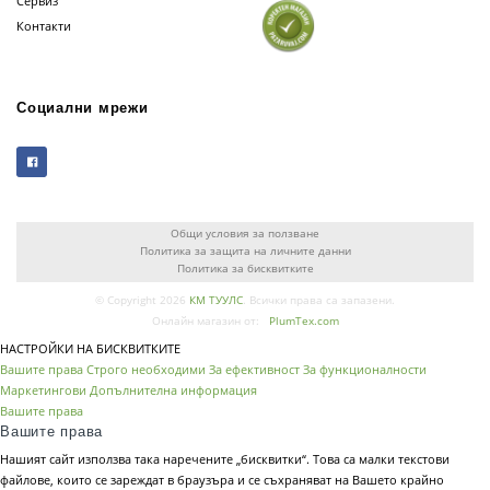
Сервиз
Контакти
Социални мрежи
Общи условия за ползване
Политика за защита на личните данни
Политика за бисквитките
© Copyright 2026
КМ ТУУЛС
. Всички права са запазени.
Онлайн магазин от:
PlumTex.com
НАСТРОЙКИ НА БИСКВИТКИТЕ
Вашите права
Строго необходими
За ефективност
За функционалности
Маркетингови
Допълнителна информация
Вашите права
Вашите права
Нашият сайт използва така наречените „бисквитки“. Това са малки текстови
файлове, които се зареждат в браузъра и се съхраняват на Вашето крайно