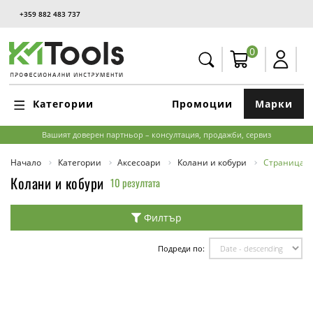
+359 882 483 737
0
Категории
Промоции
Марки
Вашият доверен партньор – консултация, продажби, сервиз
Начало
Категории
Аксесоари
Колани и кобури
Страница 2
Колани и кобури
10 резултата
Филтър
Подреди по: