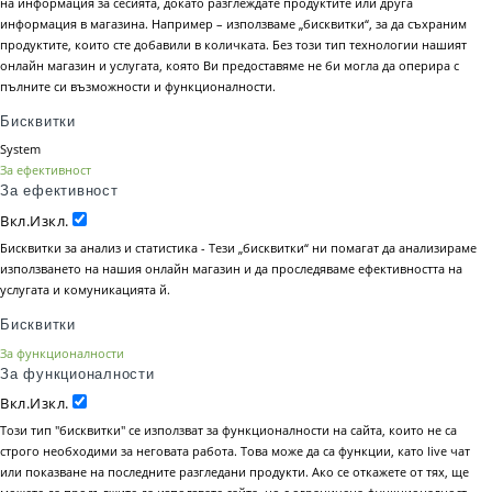
на информация за сесията, докато разглеждате продуктите или друга
информация в магазина. Например – използваме „бисквитки“, за да съхраним
продуктите, които сте добавили в количката. Без този тип технологии нашият
онлайн магазин и услугата, която Ви предоставяме не би могла да оперира с
пълните си възможности и функционалности.
Бисквитки
System
За ефективност
За ефективност
Вкл.
Изкл.
Бисквитки за анализ и статистика - Тези „бисквитки“ ни помагат да анализираме
използването на нашия онлайн магазин и да проследяваме ефективността на
услугата и комуникацията й.
Бисквитки
За функционалности
За функционалности
Вкл.
Изкл.
Този тип "бисквитки" се използват за функционалности на сайта, които не са
строго необходими за неговата работа. Това може да са функции, като live чат
или показване на последните разгледани продукти. Ако се откажете от тях, ще