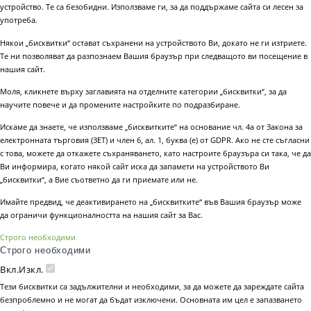
устройство. Те са безобидни. Използваме ги, за да поддържаме сайта си лесен за
употреба.
Някои „бисквитки“ остават съхранени на устройството Ви, докато не ги изтриете.
Те ни позволяват да разпознаем Вашия браузър при следващото ви посещение в
нашия сайт.
Моля, кликнете върху заглавията на отделните категории „бисквитки“, за да
научите повече и да промените настройките по подразбиране.
Искаме да знаете, че използваме „бисквитките“ на основание чл. 4а от Закона за
електронната търговия (ЗЕТ) и член 6, ал. 1, буква (е) от GDPR. Ако не сте съгласни
с това, можете да откажете съхраняването, като настроите браузъра си така, че да
Ви информира, когато някой сайт иска да запамети на устройството Ви
„бисквитки“, а Вие съответно да ги приемате или не.
Имайте предвид, че деактивирането на „бисквитките“ във Вашия браузър може
да ограничи функционалността на нашия сайт за Вас.
Строго необходими
Строго необходими
Вкл.
Изкл.
Тези бисквитки са задължителни и необходими, за да можете да зареждате сайта
безпроблемно и не могат да бъдат изключени. Основната им цел е запазването