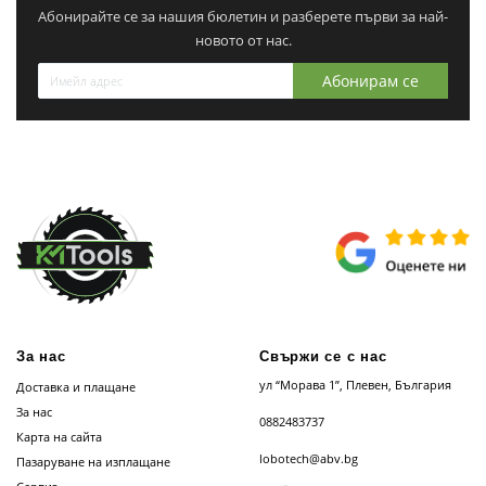
Абонирайте се за нашия бюлетин и разберете първи за най-
новото от нас.
Абонирам се
За нас
Свържи се с нас
ул “Морава 1”, Плевен, България
Доставка и плащане
За нас
0882483737
Карта на сайта
lobotech@abv.bg
Пазаруване на изплащане