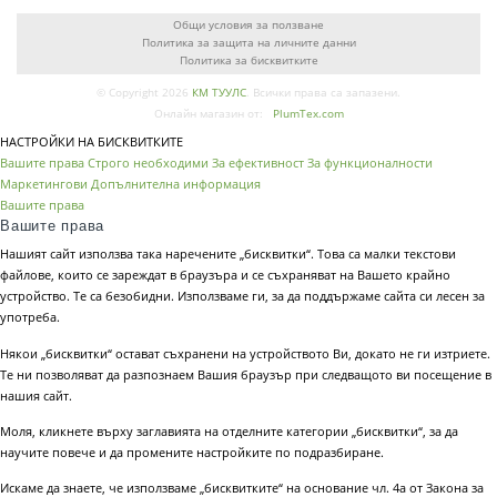
Общи условия за ползване
Политика за защита на личните данни
Политика за бисквитките
© Copyright 2026
КМ ТУУЛС
. Всички права са запазени.
Онлайн магазин от:
PlumTex.com
НАСТРОЙКИ НА БИСКВИТКИТЕ
Вашите права
Строго необходими
За ефективност
За функционалности
Маркетингови
Допълнителна информация
Вашите права
Вашите права
Нашият сайт използва така наречените „бисквитки“. Това са малки текстови
файлове, които се зареждат в браузъра и се съхраняват на Вашето крайно
устройство. Те са безобидни. Използваме ги, за да поддържаме сайта си лесен за
употреба.
Някои „бисквитки“ остават съхранени на устройството Ви, докато не ги изтриете.
Те ни позволяват да разпознаем Вашия браузър при следващото ви посещение в
нашия сайт.
Моля, кликнете върху заглавията на отделните категории „бисквитки“, за да
научите повече и да промените настройките по подразбиране.
Искаме да знаете, че използваме „бисквитките“ на основание чл. 4а от Закона за