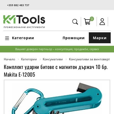
+359 882 483 737
0
Категории
Промоции
Марки
Вашият доверен партньор – консултация, продажби, сервиз
Начало
Категории
Консумативи
Консумативи за винтоверти,
Комплект ударни битове с магнитен държач 10 бр.
Makita E-12005