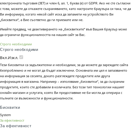
електронната търговия (ЗЕТ) и член 6, ал. 1, буква (е) от GDPR. Ако не сте съгласни
с това, можете да откажете съхраняването, като настроите браузъра си така, че да
Ви информира, когато някой сайт иска да запамети на устройството Ви
„бисквитки“, а Вие съответно да ги приемате или не.
Имайте предвид, че деактивирането на „бисквитките“ във Вашия браузър може
да ограничи функционалността на нашия сайт за Вас.
Строго необходими
Строго необходими
Вкл.
Изкл.
Тези бисквитки са задължителни и необходими, за да можете да зареждате сайта
безпроблемно и не могат да бъдат изключени. Основната им цел е запазването
на информация за сесията, докато разглеждате продуктите или друга
информация в магазина. Например – използваме „бисквитки“, за да съхраним
продуктите, които сте добавили в количката. Без този тип технологии нашият
онлайн магазин и услугата, която Ви предоставяме не би могла да оперира с
пълните си възможности и функционалности.
Бисквитки
System
За ефективност
За ефективност