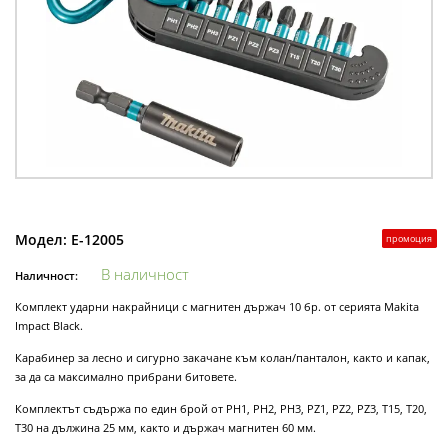
Модел:
E-12005
промоция
В наличност
Наличност:
Комплект ударни накрайници с магнитен държач 10 бр. от серията Makita
Impact Black.
Карабинер за лесно и сигурно закачане към колан/панталон, както и капак,
за да са максимално прибрани битовете.
Комплектът съдържа по един брой от PH1, PH2, PH3, PZ1, PZ2, PZ3, T15, T20,
T30 на дължина 25 мм, както и държач магнитен 60 мм.