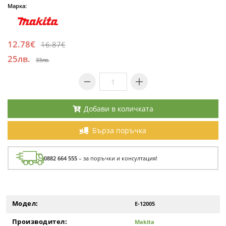
Марка:
12.78€
16.87€
25лв.
33лв.
Добави в количката
Бърза поръчка
0882 664 555
– за поръчки и консултация!
Модел:
E-12005
Производител:
Makita