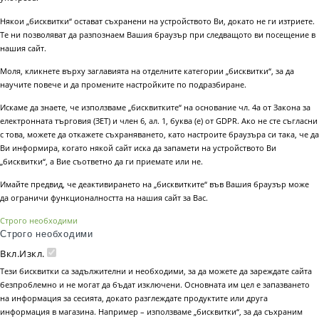
Някои „бисквитки“ остават съхранени на устройството Ви, докато не ги изтриете.
Те ни позволяват да разпознаем Вашия браузър при следващото ви посещение в
нашия сайт.
Моля, кликнете върху заглавията на отделните категории „бисквитки“, за да
научите повече и да промените настройките по подразбиране.
Искаме да знаете, че използваме „бисквитките“ на основание чл. 4а от Закона за
електронната търговия (ЗЕТ) и член 6, ал. 1, буква (е) от GDPR. Ако не сте съгласни
с това, можете да откажете съхраняването, като настроите браузъра си така, че да
Ви информира, когато някой сайт иска да запамети на устройството Ви
„бисквитки“, а Вие съответно да ги приемате или не.
Имайте предвид, че деактивирането на „бисквитките“ във Вашия браузър може
да ограничи функционалността на нашия сайт за Вас.
Строго необходими
Строго необходими
Вкл.
Изкл.
Тези бисквитки са задължителни и необходими, за да можете да зареждате сайта
безпроблемно и не могат да бъдат изключени. Основната им цел е запазването
на информация за сесията, докато разглеждате продуктите или друга
информация в магазина. Например – използваме „бисквитки“, за да съхраним