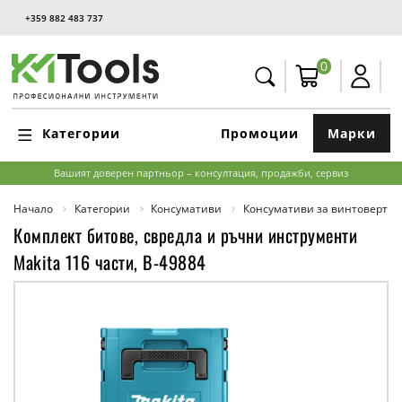
+359 882 483 737
0
Категории
Промоции
Марки
Вашият доверен партньор – консултация, продажби, сервиз
Начало
Категории
Консумативи
Консумативи за винтоверти,
Комплект битове, свредла и ръчни инструменти
Makita 116 части, B-49884