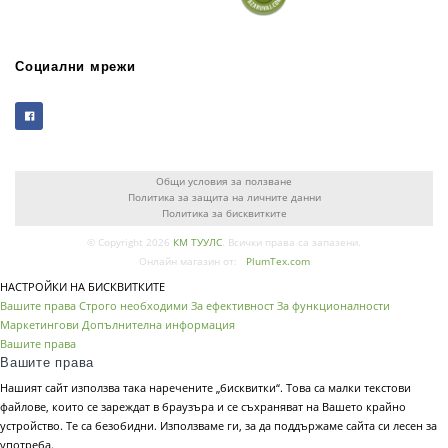
Социални мрежи
Общи условия за ползване
Политика за защита на личните данни
Политика за бисквитките
© Copyright 2026
КМ ТУУЛС
. Всички права са запазени.
Онлайн магазин от:
PlumTex.com
НАСТРОЙКИ НА БИСКВИТКИТЕ
Вашите права
Строго необходими
За ефективност
За функционалности
Маркетингови
Допълнителна информация
Вашите права
Вашите права
Нашият сайт използва така наречените „бисквитки“. Това са малки текстови
файлове, които се зареждат в браузъра и се съхраняват на Вашето крайно
устройство. Те са безобидни. Използваме ги, за да поддържаме сайта си лесен за
употреба.