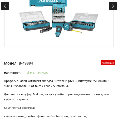
Модел:
B-49884
промоция
В наличност
Наличност:
Професионален комплект свредла, битове и ръчни инструменти Makita B-
49884, изработени от висок клас CrV стомана.
Доставят се в куфар Makpac, за да е удобно присъединяването към други
куфар от серията.
Комплектът включва:
- макетен нож, джобно фенерче без батерии, ролетка 3 м;