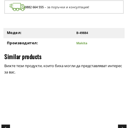
0882 664 555
– за поръчки и консултация!
Модел:
B-49884
Производител:
Makita
Similar products
Вижте тези продукти, които биха могли да представляват интерес
за вас.