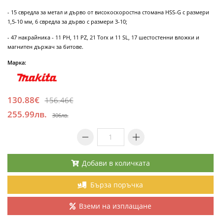
- 15 свредла за метал и дърво от високоскоростна стомана HSS-G с размери
1,5-10 мм, 6 свредла за дърво с размери 3-10;
- 47 накрайника - 11 PH, 11 PZ, 21 Torx и 11 SL, 17 шестостенни вложки и
магнитен държач за битове.
Марка:
130.88€
156.46€
255.99лв.
306лв.
Добави в количката
Бърза поръчка
Вземи на изплащане