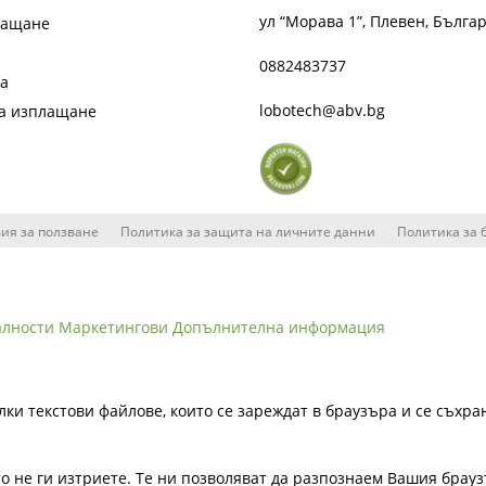
ул “Морава 1”, Плевен, Бълга
лащане
0882483737
та
lobotech@abv.bg
на изплащане
ия за ползване
Политика за защита на личните данни
Политика за 
алности
Маркетингови
Допълнителна информация
лки текстови файлове, които се зареждат в браузъра и се съхра
ато не ги изтриете. Те ни позволяват да разпознаем Вашия бра