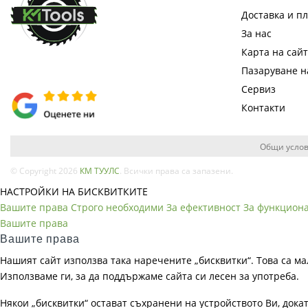
Доставка и п
За нас
Карта на сай
Пазаруване 
Сервиз
Контакти
Общи услов
© Copyright 2026
КМ ТУУЛС
. Всички права са запазени.
НАСТРОЙКИ НА БИСКВИТКИТЕ
Вашите права
Строго необходими
За ефективност
За функцион
Вашите права
Вашите права
Нашият сайт използва така наречените „бисквитки“. Това са ма
Използваме ги, за да поддържаме сайта си лесен за употреба.
Някои „бисквитки“ остават съхранени на устройството Ви, док