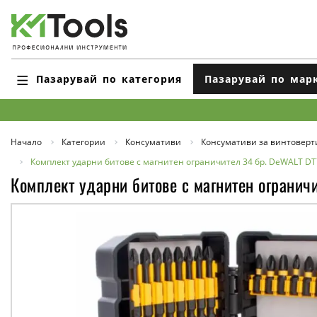
Пазарувай по категория
Пазарувай по мар
Начало
Категории
Консумативи
Консумативи за винтоверт
Комплект ударни битове с магнитен ограничител 34 бр. DeWALT D
Комплект ударни битове с магнитен огранич