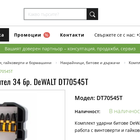
ка
Промоции
%
Контакти
Свържете се с нас:
+
Вашият доверен партньор – консултация, продажби, сервиз
и, гайковерти и бормашини
Накрайници, битове и държачи
Компл
T70545T
ител 34 бр. DeWALT DT70545T
Модел:
DT70545T
В наличнос
Наличност:
Комплект ударни битове DeWA
работа с винтоверти и гайков