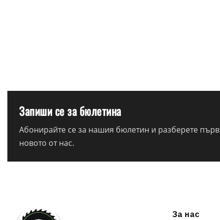
Запиши се за бюлетина
Абонирайте се за нашия бюлетин и разберете първи
новото от нас.
За нас