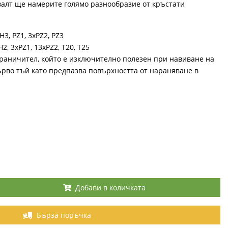
валт ще намерите голямо разнообразие от кръстати
3, PZ1, 3хPZ2, PZ3
, 3xPZ1, 13хPZ2, T20, T25
раничител, който е изключително полезен при навиване на
ърво тъй като предпазва повърхността от нараняване в
Добави в количката
Бърза поръчка