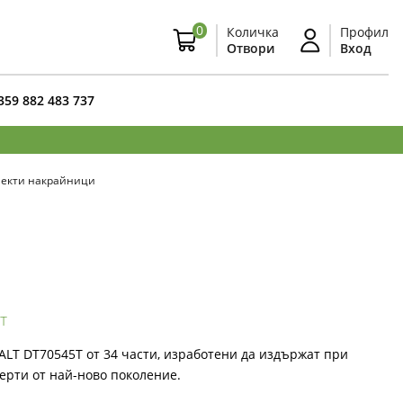
0
Количка
Профил
Отвори
Вход
359 882 483 737
екти накрайници
т
LT DT70545T от 34 части, изработени да издържат при
ерти от най-ново поколение.