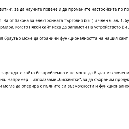
витки“, за да научите повече и да промените настройките по п
4а от Закона за електронната търговия (ЗЕТ) и член 6, ал. 1, бу
рмира, когато някой сайт иска да запамети на устройството Ви 
ия браузър може да ограничи функционалността на нашия сайт 
а зареждате сайта безпроблемно и не могат да бъдат изключени
а. Например – използваме „бисквитки“, за да съхраним продукт
би могла да оперира с пълните си възможности и функционално