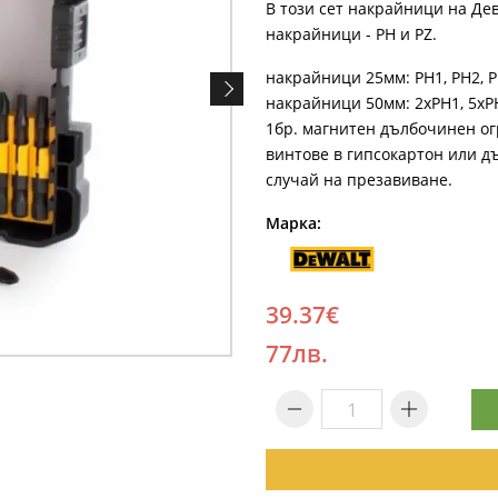
В този сет накрайници на Де
накрайници - PH и PZ.
накрайници 25мм: PH1, PH2, PH
накрайници 50мм: 2xPH1, 5хPH2
1бр. магнитен дълбочинен ог
винтове в гипсокартон или д
случай на презавиване.
Марка:
39.37€
77лв.