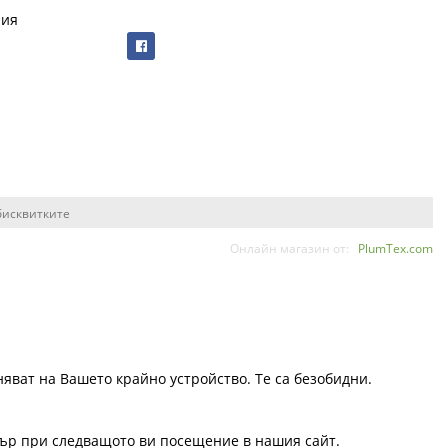
рия
бисквитките
Онлайн магазин от:
PlumTex.com
няват на Вашето крайно устройство. Те са безобидни.
узър при следващото ви посещение в нашия сайт.