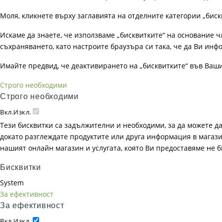
Моля, кликнете върху заглавията на отделните категории „биск
Искаме да знаете, че използваме „бисквитките“ на основание чл. 
съхраняването, като настроите браузъра си така, че да Ви инфо
Имайте предвид, че деактивирането на „бисквитките“ във Ваш
Строго необходими
Строго необходими
Вкл.
Изкл.
Тези бисквитки са задължителни и необходими, за да можете д
докато разглеждате продуктите или друга информация в магазин
нашият онлайн магазин и услугата, която Ви предоставяме не 
Бисквитки
System
За ефективност
За ефективност
Вкл.
Изкл.