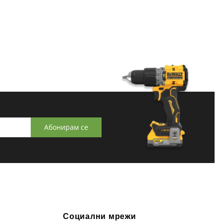
Абонирам се
Социални мрежи