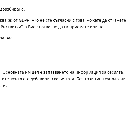
одразбиране.
ква (е) от GDPR. Ако не сте съгласни с това, можете да откажете
„бисквитки“, а Вие съответно да ги приемате или не.
за Вас.
. Основната им цел е запазването на информация за сесията,
ите, които сте добавили в количката. Без този тип технологии
сти.