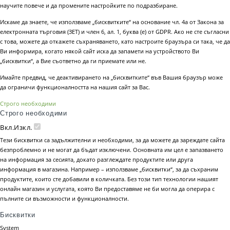
научите повече и да промените настройките по подразбиране.
Искаме да знаете, че използваме „бисквитките“ на основание чл. 4а от Закона за
електронната търговия (ЗЕТ) и член 6, ал. 1, буква (е) от GDPR. Ако не сте съгласни
с това, можете да откажете съхраняването, като настроите браузъра си така, че да
Ви информира, когато някой сайт иска да запамети на устройството Ви
„бисквитки“, а Вие съответно да ги приемате или не.
Имайте предвид, че деактивирането на „бисквитките“ във Вашия браузър може
да ограничи функционалността на нашия сайт за Вас.
Строго необходими
Строго необходими
Вкл.
Изкл.
Тези бисквитки са задължителни и необходими, за да можете да зареждате сайта
безпроблемно и не могат да бъдат изключени. Основната им цел е запазването
на информация за сесията, докато разглеждате продуктите или друга
информация в магазина. Например – използваме „бисквитки“, за да съхраним
продуктите, които сте добавили в количката. Без този тип технологии нашият
онлайн магазин и услугата, която Ви предоставяме не би могла да оперира с
пълните си възможности и функционалности.
Бисквитки
System