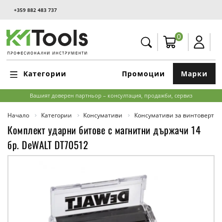
+359 882 483 737
0
Категории
Промоции
Марки
Вашият доверен партньор – консултация, продажби, сервиз
Начало
Категории
Консумативи
Консумативи за винтоверти,
Комплект ударни битове с магнитни държачи 14
бр. DeWALT DT70512