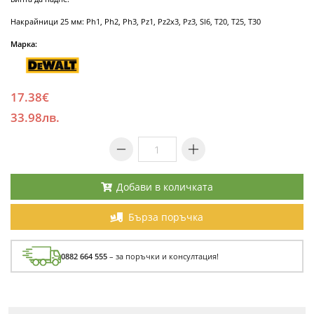
Накрайници 25 мм: Ph1, Ph2, Ph3, Pz1, Pz2x3, Pz3, Sl6, T20, T25, T30
Марка:
17.38€
33.98лв.
Добави в количката
Бърза поръчка
0882 664 555
– за поръчки и консултация!