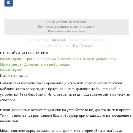
Общи условия за ползване
Политика за защита на личните данни
Политика за бисквитките
© Copyright 2026
КМ ТУУЛС
. Всички права са запазени.
Онлайн магазин от:
PlumTex.com
НАСТРОЙКИ НА БИСКВИТКИТЕ
Вашите права
Строго необходими
За ефективност
За функционалности
Маркетингови
Допълнителна информация
Вашите права
Вашите права
Нашият сайт използва така наречените „бисквитки“. Това са малки текстови
файлове, които се зареждат в браузъра и се съхраняват на Вашето крайно
устройство. Те са безобидни. Използваме ги, за да поддържаме сайта си лесен за
употреба.
Някои „бисквитки“ остават съхранени на устройството Ви, докато не ги изтриете.
Те ни позволяват да разпознаем Вашия браузър при следващото ви посещение в
нашия сайт.
Моля, кликнете върху заглавията на отделните категории „бисквитки“, за да