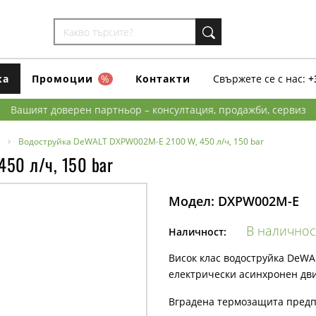
ка
Промоции
%
Контакти
Свържете се с нас:
+
Вашият доверен партньор – консултация, продажби, сервиз
Водоструйка DeWALT DXPW002M-E 2100 W, 450 л/ч, 150 bar
50 л/ч, 150 bar
Модел:
DXPW002M-E
В наличнос
Наличност:
Висок клас водоструйка DeWA
електрически асинхронен дви
Вградена термозащита предп