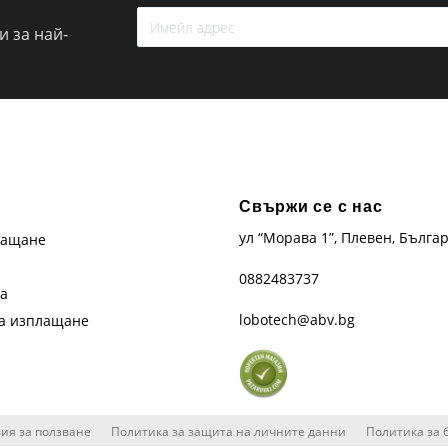
 за най-
Свържи се с нас
ул “Морава 1”, Плевен, Бълга
лащане
0882483737
та
lobotech@abv.bg
на изплащане
ия за ползване
Политика за защита на личните данни
Политика за 