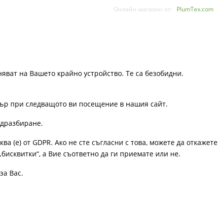
Онлайн магазин от:
PlumTex.com
няват на Вашето крайно устройство. Те са безобидни.
узър при следващото ви посещение в нашия сайт.
одразбиране.
ква (е) от GDPR. Ако не сте съгласни с това, можете да откажете
„бисквитки“, а Вие съответно да ги приемате или не.
за Вас.