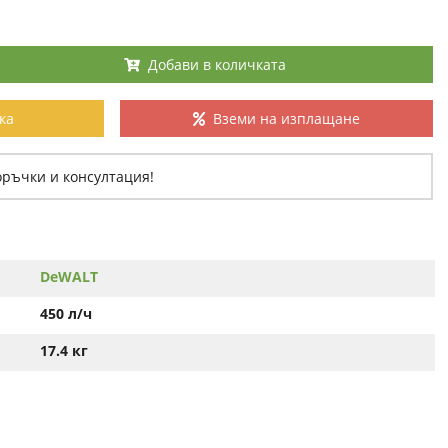
Добави в количката
ка
Вземи на изплащане
оръчки и консултация!
DeWALT
450 л/ч
17.4 кг