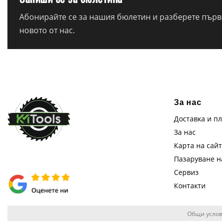
Абонирайте се за нашия бюлетин и разберете първи
новото от нас.
За нас
Доставка и п
За нас
Карта на сай
Пазаруване 
Сервиз
Контакти
Общи услов