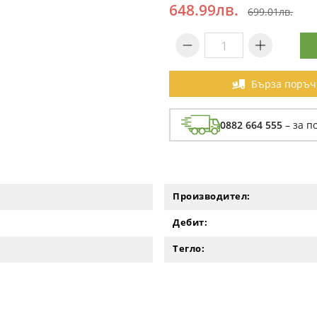
648.99лв.
699.01лв.
Бърза поръч
0882 664 555
– за п
Производител:
Дебит:
Тегло: