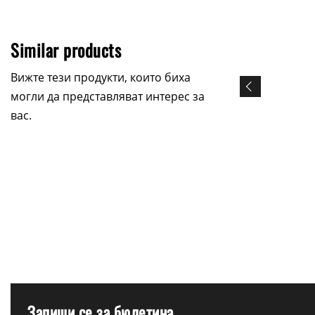
Similar products
Вижте тези продукти, които биха
могли да представляват интерес за
вас.
Запиши се за бюлетина