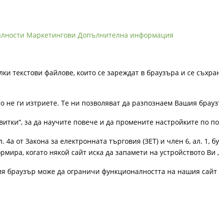
алности
Маркетингови
Допълнителна информация
лки текстови файлове, които се зареждат в браузъра и се съхра
ато не ги изтриете. Те ни позволяват да разпознаем Вашия бра
витки“, за да научите повече и да промените настройките по п
4а от Закона за електронната търговия (ЗЕТ) и член 6, ал. 1, бу
рмира, когато някой сайт иска да запамети на устройството Ви 
ия браузър може да ограничи функционалността на нашия сайт 