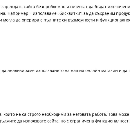
а зареждате сайта безпроблемно и не могат да бъдат изключени
а. Например – използваме „бисквитки“, за да съхраним продукт
би могла да оперира с пълните си възможности и функционално
ат да анализираме използването на нашия онлайн магазин и да 
, които не са строго необходими за неговата работа. Това може 
одължите да използвате сайта, но с ограничена функционалност.