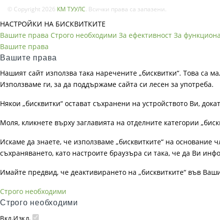
© Copyright 2026
КМ ТУУЛС
. Всички права са запазени.
НАСТРОЙКИ НА БИСКВИТКИТЕ
Вашите права
Строго необходими
За ефективност
За функцион
Вашите права
Вашите права
Нашият сайт използва така наречените „бисквитки“. Това са ма
Използваме ги, за да поддържаме сайта си лесен за употреба.
Някои „бисквитки“ остават съхранени на устройството Ви, док
Моля, кликнете върху заглавията на отделните категории „биск
Искаме да знаете, че използваме „бисквитките“ на основание чл. 
съхраняването, като настроите браузъра си така, че да Ви инфо
Имайте предвид, че деактивирането на „бисквитките“ във Ваш
Строго необходими
Строго необходими
Вкл.
Изкл.