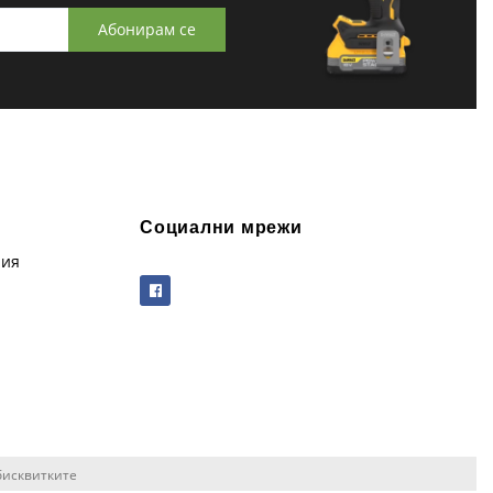
Абонирам се
Социални мрежи
рия
бисквитките