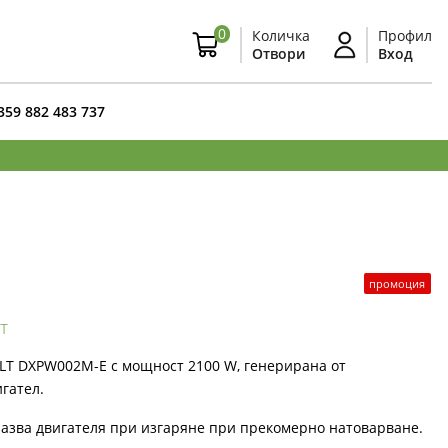
0
Количка
Профил
Отвори
Вход
359 882 483 737
промоция
т
LT DXPW002M-E с мощност 2100 W, генерирана от
гател.
азва двигателя при изгаряне при прекомерно натоварване.