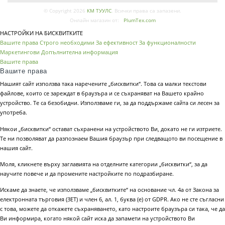
© Copyright 2026
КМ ТУУЛС
. Всички права са запазени.
Онлайн магазин от:
PlumTex.com
НАСТРОЙКИ НА БИСКВИТКИТЕ
Вашите права
Строго необходими
За ефективност
За функционалности
Маркетингови
Допълнителна информация
Вашите права
Вашите права
Нашият сайт използва така наречените „бисквитки“. Това са малки текстови
файлове, които се зареждат в браузъра и се съхраняват на Вашето крайно
устройство. Те са безобидни. Използваме ги, за да поддържаме сайта си лесен за
употреба.
Някои „бисквитки“ остават съхранени на устройството Ви, докато не ги изтриете.
Те ни позволяват да разпознаем Вашия браузър при следващото ви посещение в
нашия сайт.
Моля, кликнете върху заглавията на отделните категории „бисквитки“, за да
научите повече и да промените настройките по подразбиране.
Искаме да знаете, че използваме „бисквитките“ на основание чл. 4а от Закона за
електронната търговия (ЗЕТ) и член 6, ал. 1, буква (е) от GDPR. Ако не сте съгласни
с това, можете да откажете съхраняването, като настроите браузъра си така, че да
Ви информира, когато някой сайт иска да запамети на устройството Ви