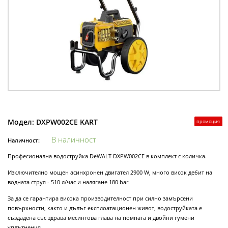
Модел:
DXPW002CE KART
промоция
В наличност
Наличност:
Професионална водоструйка DeWALT DXPW002CE в комплект с количка.
Изключително мощен асинхронен двигател 2900 W, много висок дебит на
водната струя - 510 л/час и налягане 180 bar.
За да се гарантира висока производителност при силно замърсени
повърхности, както и дълъг експлоатационен живот, водоструйката е
създадена със здрава месингова глава на помпата и двойни гумени
уплътнения.