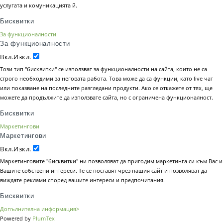
услугата и комуникацията й.
Бисквитки
За функционалности
За функционалности
Вкл.
Изкл.
Този тип "бисквитки" се използват за функционалности на сайта, които не са
строго необходими за неговата работа. Това може да са функции, като live чат
или показване на последните разгледани продукти. Ако се откажете от тях, ще
можете да продължите да използвате сайта, но с ограничена функционалност.
Бисквитки
Маркетингови
Маркетингови
Вкл.
Изкл.
Маркетинговите "бисквитки" ни позволяват да пригодим маркетинга си към Вас и
Вашите собствени интереси. Те се поставят чрез нашия сайт и позволяват да
виждате реклами според вашите интереси и предпочитания.
Бисквитки
Допълнителна информация>
Powered by
PlumTex