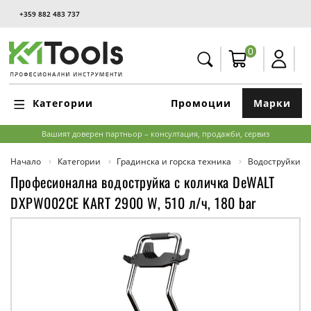
+359 882 483 737
0
Категории
Промоции
Марки
Вашият доверен партньор – консултация, продажби, сервиз
Начало
Категории
Градинска и горска техника
Водоструйки
Професионална водоструйка с количка DeWALT
DXPW002CE KART 2900 W, 510 л/ч, 180 bar