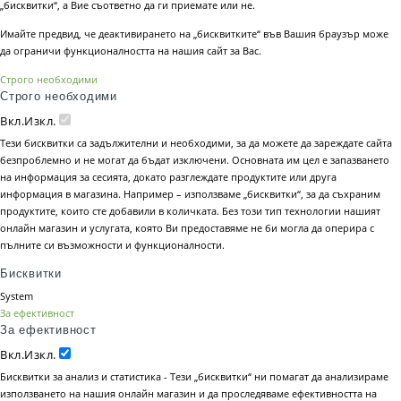
„бисквитки“, а Вие съответно да ги приемате или не.
Имайте предвид, че деактивирането на „бисквитките“ във Вашия браузър може
да ограничи функционалността на нашия сайт за Вас.
Строго необходими
Строго необходими
Вкл.
Изкл.
Тези бисквитки са задължителни и необходими, за да можете да зареждате сайта
безпроблемно и не могат да бъдат изключени. Основната им цел е запазването
на информация за сесията, докато разглеждате продуктите или друга
информация в магазина. Например – използваме „бисквитки“, за да съхраним
продуктите, които сте добавили в количката. Без този тип технологии нашият
онлайн магазин и услугата, която Ви предоставяме не би могла да оперира с
пълните си възможности и функционалности.
Бисквитки
System
За ефективност
За ефективност
Вкл.
Изкл.
Бисквитки за анализ и статистика - Тези „бисквитки“ ни помагат да анализираме
използването на нашия онлайн магазин и да проследяваме ефективността на