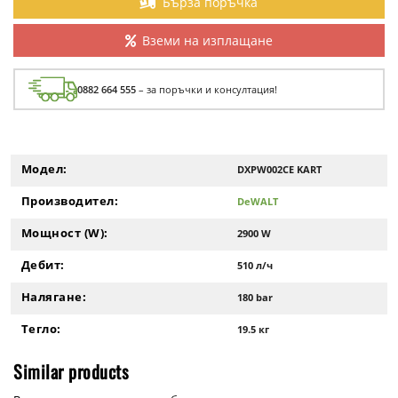
Бърза поръчка
Вземи на изплащане
0882 664 555
– за поръчки и консултация!
Модел:
DXPW002CE KART
Производител:
DeWALT
Мощност (W):
2900 W
Дебит:
510 л/ч
Налягане:
180 bar
Тегло:
19.5 кг
Similar products