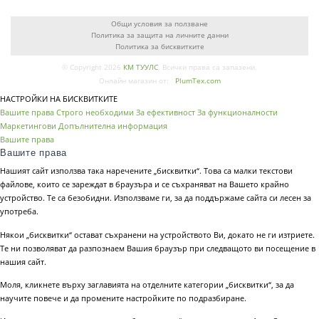
Общи условия за ползване
Политика за защита на личните данни
Политика за бисквитките
© Copyright 2026
КМ ТУУЛС
. Всички права са запазени.
Онлайн магазин от:
PlumTex.com
НАСТРОЙКИ НА БИСКВИТКИТЕ
Вашите права
Строго необходими
За ефективност
За функционалности
Маркетингови
Допълнителна информация
Вашите права
Вашите права
Нашият сайт използва така наречените „бисквитки“. Това са малки текстови
файлове, които се зареждат в браузъра и се съхраняват на Вашето крайно
устройство. Те са безобидни. Използваме ги, за да поддържаме сайта си лесен за
употреба.
Някои „бисквитки“ остават съхранени на устройството Ви, докато не ги изтриете.
Те ни позволяват да разпознаем Вашия браузър при следващото ви посещение в
нашия сайт.
Моля, кликнете върху заглавията на отделните категории „бисквитки“, за да
научите повече и да промените настройките по подразбиране.