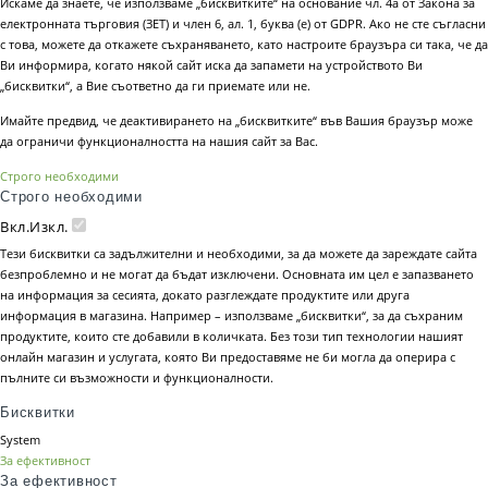
Искаме да знаете, че използваме „бисквитките“ на основание чл. 4а от Закона за
електронната търговия (ЗЕТ) и член 6, ал. 1, буква (е) от GDPR. Ако не сте съгласни
с това, можете да откажете съхраняването, като настроите браузъра си така, че да
Ви информира, когато някой сайт иска да запамети на устройството Ви
„бисквитки“, а Вие съответно да ги приемате или не.
Имайте предвид, че деактивирането на „бисквитките“ във Вашия браузър може
да ограничи функционалността на нашия сайт за Вас.
Строго необходими
Строго необходими
Вкл.
Изкл.
Тези бисквитки са задължителни и необходими, за да можете да зареждате сайта
безпроблемно и не могат да бъдат изключени. Основната им цел е запазването
на информация за сесията, докато разглеждате продуктите или друга
информация в магазина. Например – използваме „бисквитки“, за да съхраним
продуктите, които сте добавили в количката. Без този тип технологии нашият
онлайн магазин и услугата, която Ви предоставяме не би могла да оперира с
пълните си възможности и функционалности.
Бисквитки
System
За ефективност
За ефективност