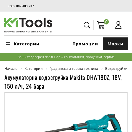
+359 882 483 737
0
Категории
Промоции
Марки
Вашият доверен партньор – консултация, продажби, сервиз
Начало
Категории
Градинска и горска техника
Водоструйки
Акумулаторна водоструйка Makita DHW180Z, 18V,
150 л/ч, 24 бара