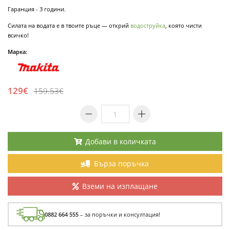
Гаранция - 3 години.
Силата на водата е в твоите ръце — открий
водоструйка
, която чисти
всичко!
Марка:
129€
159.53€
Добави в количката
Бърза поръчка
Вземи на изплащане
0882 664 555
– за поръчки и консултация!