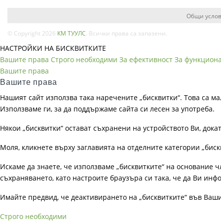
Общи услов
© Copyright 2026
КМ ТУУЛС
. Всички права са запазени.
НАСТРОЙКИ НА БИСКВИТКИТЕ
Вашите права
Строго необходими
За ефективност
За функцион
Вашите права
Вашите права
Нашият сайт използва така наречените „бисквитки“. Това са ма
Използваме ги, за да поддържаме сайта си лесен за употреба.
Някои „бисквитки“ остават съхранени на устройството Ви, док
Моля, кликнете върху заглавията на отделните категории „биск
Искаме да знаете, че използваме „бисквитките“ на основание чл. 
съхраняването, като настроите браузъра си така, че да Ви инфо
Имайте предвид, че деактивирането на „бисквитките“ във Ваш
Строго необходими