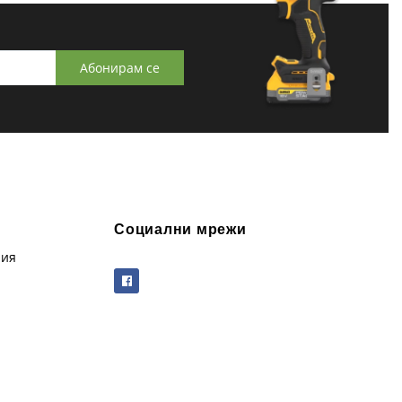
Абонирам се
Социални мрежи
рия