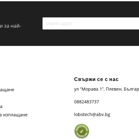
 за най-
Свържи се с нас
ул “Морава 1”, Плевен, Бълга
лащане
0882483737
та
lobotech@abv.bg
на изплащане