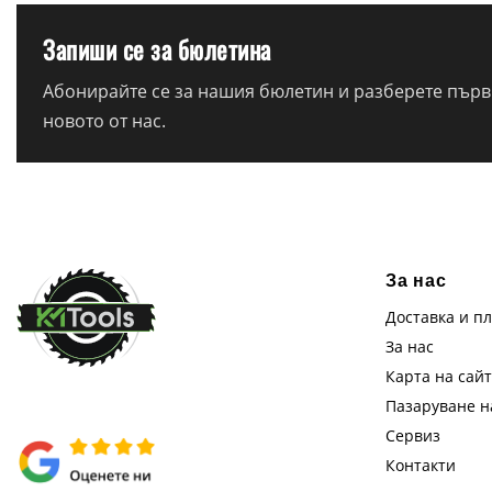
Запиши се за бюлетина
Абонирайте се за нашия бюлетин и разберете първи
новото от нас.
За нас
Доставка и п
За нас
Карта на сай
Пазаруване 
Сервиз
Контакти