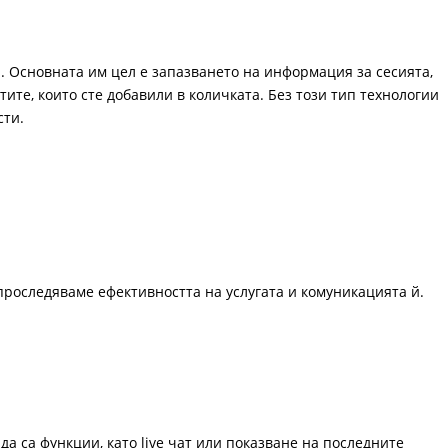
. Основната им цел е запазването на информация за сесията,
ите, които сте добавили в количката. Без този тип технологии
сти.
проследяваме ефективността на услугата и комуникацията й.
да са функции, като live чат или показване на последните