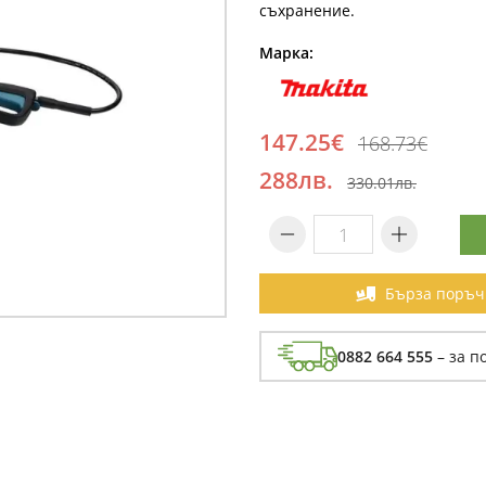
съхранение.
Марка:
147.25€
168.73€
288лв.
330.01лв.
Бърза поръч
0882 664 555
– за п