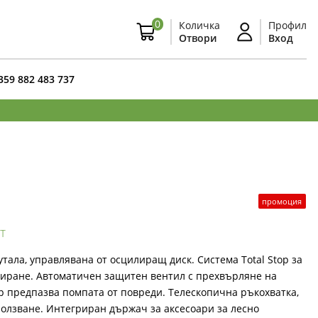
0
Количка
Профил
Отвори
Вход
359 882 483 737
промоция
т
тала, управлявана от осцилиращ диск. Система Total Stop за
пиране. Автоматичен защитен вентил с прехвърляне на
р предпазва помпата от повреди. Телескопична ръкохватка,
ползване. Интегриран държач за аксесоари за лесно