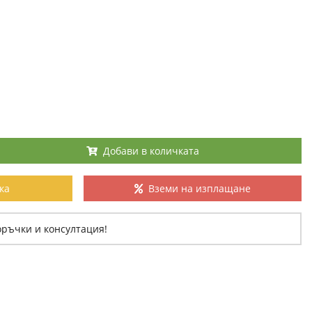
Добави в количката
ка
Вземи на изплащане
оръчки и консултация!