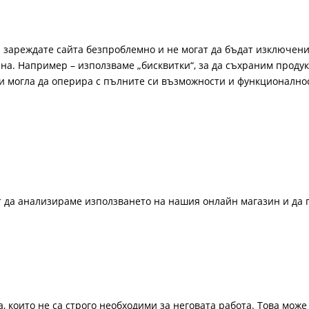
а зареждате сайта безпроблемно и не могат да бъдат изключени
а. Например – използваме „бисквитки“, за да съхраним продукт
би могла да оперира с пълните си възможности и функционално
ат да анализираме използването на нашия онлайн магазин и да 
, които не са строго необходими за неговата работа. Това може 