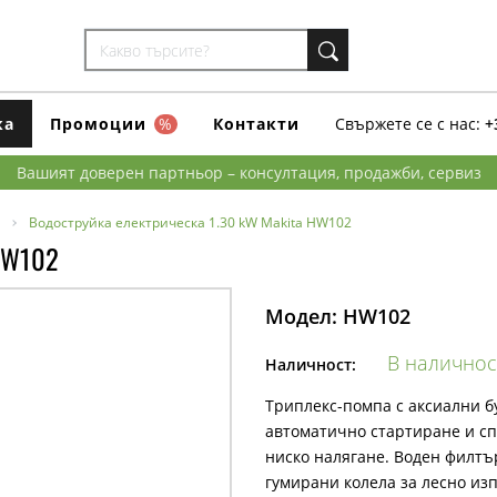
ка
Промоции
%
Контакти
Свържете се с нас:
+
Вашият доверен партньор – консултация, продажби, сервиз
Водоструйка електрическа 1.30 kW Makita HW102
HW102
Модел:
HW102
В наличнос
Наличност:
Триплекс-помпа с аксиални бу
автоматично стартиране и с
ниско наляганe. Воден филтъ
гумирани колела за лесно из