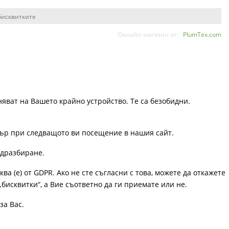
бисквитките
Онлайн магазин от:
PlumTex.com
няват на Вашето крайно устройство. Те са безобидни.
узър при следващото ви посещение в нашия сайт.
одразбиране.
ква (е) от GDPR. Ако не сте съгласни с това, можете да откажете
„бисквитки“, а Вие съответно да ги приемате или не.
за Вас.