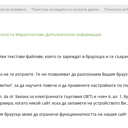
ия за ползване
Политика за защита на личните данни
Политика за 
алности
Маркетингови
Допълнителна информация
лки текстови файлове, които се зареждат в браузъра и се съхра
ато не ги изтриете. Те ни позволяват да разпознаем Вашия бра
витки“, за да научите повече и да промените настройките по п
4а от Закона за електронната търговия (ЗЕТ) и член 6, ал. 1, бу
рмира, когато някой сайт иска да запамети на устройството Ви 
ия браузър може да ограничи функционалността на нашия сайт 