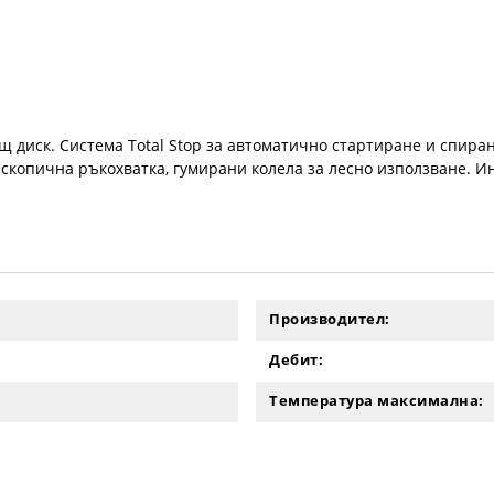
щ диск. Система Total Stop за автоматично стартиране и спир
скопична ръкохватка, гумирани колела за лесно използване. И
Производител:
Дебит:
Температура максимална: