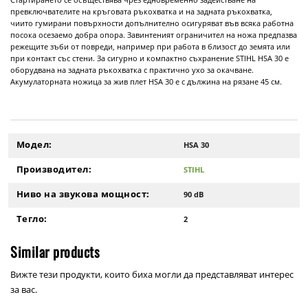
превключвателите на кръговата ръкохватка и на задната ръкохватка,
чиито гумирани повърхности допълнително осигуряват във всяка работна
посока осезаемо добра опора. Завинтеният ограничител на ножа предпазва
режещите зъби от повреди, например при работа в близост до земята или
при контакт със стени. За сигурно и компактно съхранение STIHL HSA 30 е
оборудвана на задната ръкохватка с практично ухо за окачване.
Акумулаторната ножица за жив плет HSA 30 е с дължина на рязане 45 cм.
Модел:
HSA 30
Производител:
STIHL
Ниво на звукова мощност:
90 dB
Тегло:
2
Similar products
Вижте тези продукти, които биха могли да представляват интерес
за вас.