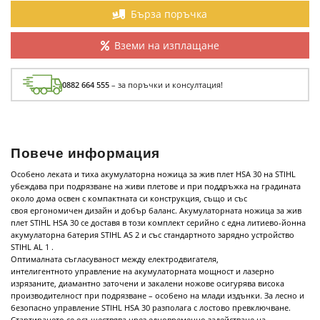
Бърза поръчка
Вземи на изплащане
0882 664 555
– за поръчки и консултация!
Повече информация
Особено леката и тиха акумулаторна ножица за жив плет HSA 30 на STIHL
убеждава при подрязване на живи плетове и при поддръжка на градината
около дома освен с компактната си конструкция, също и със
своя ергономичен дизайн и добър баланс. Акумулаторната ножица за жив
плет STIHL HSA 30 се доставя в този комплект серийно с една литиево-йонна
акумулаторна батерия STIHL AS 2 и със стандартното зарядно устройство
STIHL AL 1 .
Оптималната съгласуваност между електродвигателя,
интелигентното управление на акумулаторната мощност и лазерно
изрязаните, диамантно заточени и закалени ножове осигурява висока
производителност при подрязване – особено на млади издънки. За лесно и
безопасно управление STIHL HSA 30 разполага с лостово превключване.
Стартирането се осъществява чрез едновременно задействане на