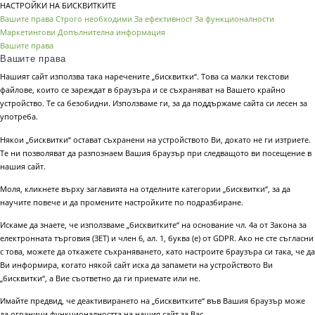
НАСТРОЙКИ НА БИСКВИТКИТЕ
Вашите права
Строго необходими
За ефективност
За функционалности
Маркетингови
Допълнителна информация
Вашите права
Вашите права
Нашият сайт използва така наречените „бисквитки“. Това са малки текстови
файлове, които се зареждат в браузъра и се съхраняват на Вашето крайно
устройство. Те са безобидни. Използваме ги, за да поддържаме сайта си лесен за
употреба.
Някои „бисквитки“ остават съхранени на устройството Ви, докато не ги изтриете.
Те ни позволяват да разпознаем Вашия браузър при следващото ви посещение в
нашия сайт.
Моля, кликнете върху заглавията на отделните категории „бисквитки“, за да
научите повече и да промените настройките по подразбиране.
Искаме да знаете, че използваме „бисквитките“ на основание чл. 4а от Закона за
електронната търговия (ЗЕТ) и член 6, ал. 1, буква (е) от GDPR. Ако не сте съгласни
с това, можете да откажете съхраняването, като настроите браузъра си така, че да
Ви информира, когато някой сайт иска да запамети на устройството Ви
„бисквитки“, а Вие съответно да ги приемате или не.
Имайте предвид, че деактивирането на „бисквитките“ във Вашия браузър може
да ограничи функционалността на нашия сайт за Вас.