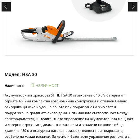
Модел:
HSA 30
В наличност
Наличност:
Акумулаторният храсторез STIHL HSA 30 се захранва с 10.8 V батерия от
серията AS, има компактна ергономична конструкция и отличен баланс,
осигуряващи лека и удобна работа при подрязване на жив плет и
поддръжка на градината около дома. Оптималната съгласуваност между
електродвигателя, интелигентното управление на акумулаторната мощност
и лазерно изрязаните, диамантно заточени и закалени ножове с обща
дължина 450 мм осигурява висока производителност при подрязване,
особено на млади издънки. За лесно и безопасно управление разполага с