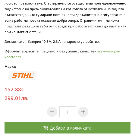
лостово превключване. Стартирането се осъществява чрез едновременно
задействане на превключвателите на кръговата ръкохватка и на задната
ръкохватка, чиито гумирани повърхности допълнително осигуряват във
всяка работна посока осезаемо добра опора. Ограничителят на ножа
предпазва режещите зъби от повреди при работа в близост до земята или
при контакт със стени.
Доставя се с 1 батерия 10.8 V, 2.6 Ah и зарядно устройство.
Оформяйте храстите прецизно и без усилие с качествен
акумулаторен
храсторез
.
Марка:
152.88€
299.01лв.
Добави в количката