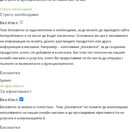
Строго необходими
Строго необходими
Вкл.
Изкл.
Тези бисквитки са задължителни и необходими, за да можете да зареждате сайта
безпроблемно и не могат да бъдат изключени. Основната им цел е запазването
на информация за сесията, докато разглеждате продуктите или друга
информация в магазина. Например – използваме „бисквитки“, за да съхраним
продуктите, които сте добавили в количката. Без този тип технологии нашият
онлайн магазин и услугата, която Ви предоставяме не би могла да оперира с
пълните си възможности и функционалности.
Бисквитки
System
За ефективност
За ефективност
Вкл.
Изкл.
Бисквитки за анализ и статистика - Тези „бисквитки“ ни помагат да анализираме
използването на нашия онлайн магазин и да проследяваме ефективността на
услугата и комуникацията й.
Бисквитки