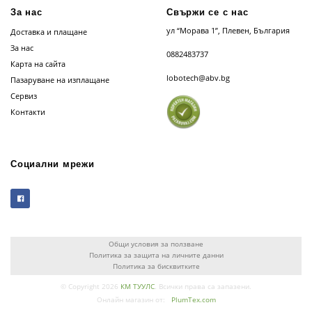
За нас
Свържи се с нас
ул “Морава 1”, Плевен, България
Доставка и плащане
За нас
0882483737
Карта на сайта
lobotech@abv.bg
Пазаруване на изплащане
Сервиз
Контакти
Социални мрежи
Общи условия за ползване
Политика за защита на личните данни
Политика за бисквитките
© Copyright 2026
КМ ТУУЛС
. Всички права са запазени.
Онлайн магазин от:
PlumTex.com