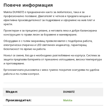
Повече информация
Makita DUH607Z е предназначен както за любителско, така и за
професионално ползване. Двигателят е четков и предлага мощна и
ефективна производителност за подрязване и оформяне на жив плет и
храсти.
Проектиран е за прецизно рязане, а неговата лека и добре балансирана
конструкция го прави лесен за боравене и маневриране.
Оборудван е с голям захранващ превключвател с подобрена работа,
електрическа спирачка и LED светлинен индикатор, гарантиращ
безопасност по време на работа.
Ножът се сменя, без да е необходимо разглобяване на корпуса. Система за
защита предпазва батерията от прекалено изтощаване, висока температура
и претоварване.
Ергономичната ръкохватка с меко гумено покритие осигурява по-удобна
работа и по-голям контрол.
Модел:
DUH607Z
Производител:
Makita