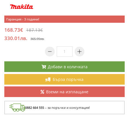
Гаранция - 3 години!
168.73€
187.13€
330.01лв.
365.99лв.
Добави в количката
Бърза поръчка
Вземи на изплащане
0882 664 555
– за поръчки и консултация!