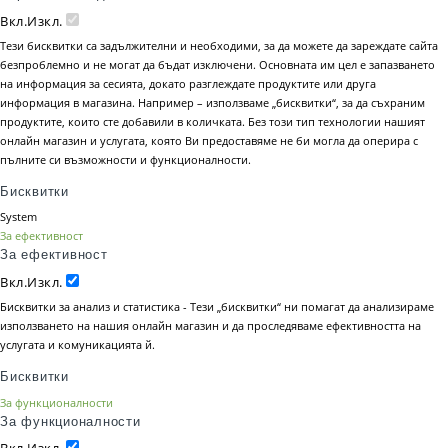
Вкл.
Изкл.
Тези бисквитки са задължителни и необходими, за да можете да зареждате сайта
безпроблемно и не могат да бъдат изключени. Основната им цел е запазването
на информация за сесията, докато разглеждате продуктите или друга
информация в магазина. Например – използваме „бисквитки“, за да съхраним
продуктите, които сте добавили в количката. Без този тип технологии нашият
онлайн магазин и услугата, която Ви предоставяме не би могла да оперира с
пълните си възможности и функционалности.
Бисквитки
System
За ефективност
За ефективност
Вкл.
Изкл.
Бисквитки за анализ и статистика - Тези „бисквитки“ ни помагат да анализираме
използването на нашия онлайн магазин и да проследяваме ефективността на
услугата и комуникацията й.
Бисквитки
За функционалности
За функционалности