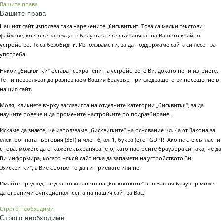
Вашите права
Вашите права
Нашият сайт използва така наречените „бисквитки“. Това са малки текстови
файлове, които се зареждат в браузъра и се съхраняват на Вашето крайно
устройство. Те са безобидни. Използваме ги, за да поддържаме сайта си лесен за
употреба.
Някои „бисквитки“ остават съхранени на устройството Ви, докато не ги изтриете.
Те ни позволяват да разпознаем Вашия браузър при следващото ви посещение в
нашия сайт.
Моля, кликнете върху заглавията на отделните категории „бисквитки“, за да
научите повече и да промените настройките по подразбиране.
Искаме да знаете, че използваме „бисквитките“ на основание чл. 4а от Закона за
електронната търговия (ЗЕТ) и член 6, ал. 1, буква (е) от GDPR. Ако не сте съгласни
с това, можете да откажете съхраняването, като настроите браузъра си така, че да
Ви информира, когато някой сайт иска да запамети на устройството Ви
„бисквитки“, а Вие съответно да ги приемате или не.
Имайте предвид, че деактивирането на „бисквитките“ във Вашия браузър може
да ограничи функционалността на нашия сайт за Вас.
Строго необходими
Строго необходими