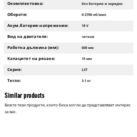
Окомплектовка:
без батерия и зарядно
Обороти:
0-2700 об/мин
Акум.батерия-напрежение:
18 V
Вид на двигателя:
четков
Работна дължина (мм):
600 мм
Капацитет на рязане:
15 мм
Серия:
LXT
Тегло:
3.1 кг
Similar products
Вижте тези продукти, които биха могли да представляват интерес
за вас.