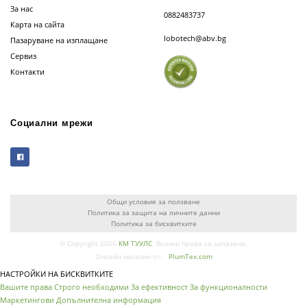
За нас
0882483737
Карта на сайта
lobotech@abv.bg
Пазаруване на изплащане
Сервиз
Контакти
Социални мрежи
Общи условия за ползване
Политика за защита на личните данни
Политика за бисквитките
© Copyright 2026
КМ ТУУЛС
. Всички права са запазени.
Онлайн магазин от:
PlumTex.com
НАСТРОЙКИ НА БИСКВИТКИТЕ
Вашите права
Строго необходими
За ефективност
За функционалности
Маркетингови
Допълнителна информация