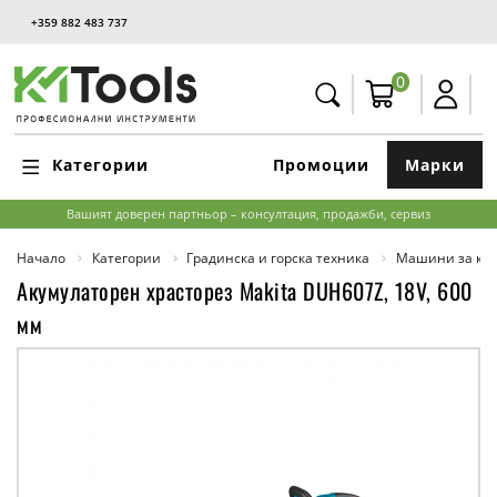
+359 882 483 737
0
Категории
Промоции
Марки
Вашият доверен партньор – консултация, продажби, сервиз
Начало
Категории
Градинска и горска техника
Машини за кос
Акумулаторен храсторез Makita DUH607Z, 18V, 600
мм