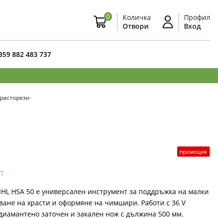
0
Количка
Профил
Отвори
Вход
359 882 483 737
храсторези
промоция
т
IHL HSA 50 е универсален инструмент за поддръжка на малки
зване на храсти и оформяне на чимшири. Работи с 36 V
 диамантено заточен и закален нож с дължина 500 мм.