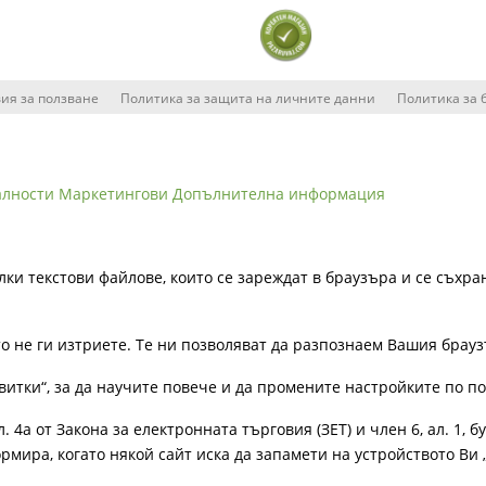
ия за ползване
Политика за защита на личните данни
Политика за 
алности
Маркетингови
Допълнителна информация
лки текстови файлове, които се зареждат в браузъра и се съхра
ато не ги изтриете. Те ни позволяват да разпознаем Вашия бра
витки“, за да научите повече и да промените настройките по п
4а от Закона за електронната търговия (ЗЕТ) и член 6, ал. 1, бу
рмира, когато някой сайт иска да запамети на устройството Ви 