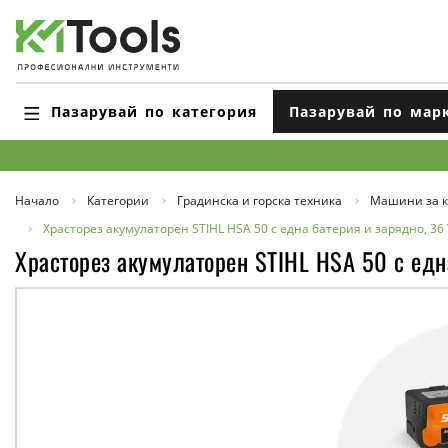
Пазарувай по категория
Пазарувай по мар
Начало
Категории
Градинска и горска техника
Машини за к
Храсторез акумулаторен STIHL HSA 50 с една батерия и зарядно, 36 V
Храсторез акумулаторен STIHL HSA 50 с една