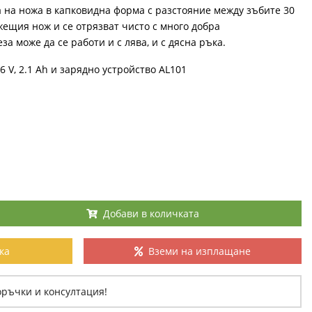
 на ножа в капковидна форма с разстояние между зъбите 30
жещия нож и се отрязват чисто с много добра
а може да се работи и с лява, и с дясна ръка.
6 V, 2.1 Ah и зарядно устройство AL101
Добави в количката
ка
Вземи на изплащане
оръчки и консултация!