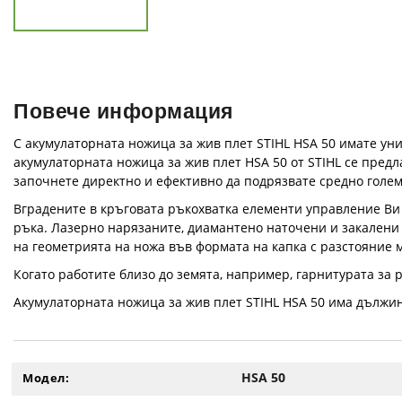
Повече информация
С акумулаторната ножица за жив плет STIHL HSA 50 имате ун
акумулаторната ножица за жив плет HSA 50 от STIHL се предл
започнете директно и ефективно да подрязвате средно голем
Вградените в кръговата ръкохватка елементи управление Ви п
ръка. Лазерно нарязаните, диамантено наточени и закалени 
на геометрията на ножа във формата на капка с разстояние м
Когато работите близо до земята, например, гарнитурата за 
Акумулаторната ножица за жив плет STIHL HSA 50 има дължин
HSA 50
Модел: