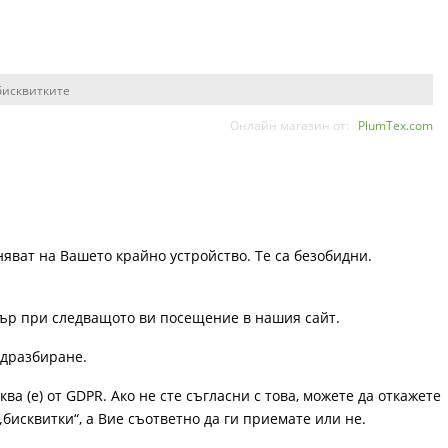
бисквитките
Онлайн магазин от:
PlumTex.com
няват на Вашето крайно устройство. Те са безобидни.
узър при следващото ви посещение в нашия сайт.
одразбиране.
ква (е) от GDPR. Ако не сте съгласни с това, можете да откажете
„бисквитки“, а Вие съответно да ги приемате или не.