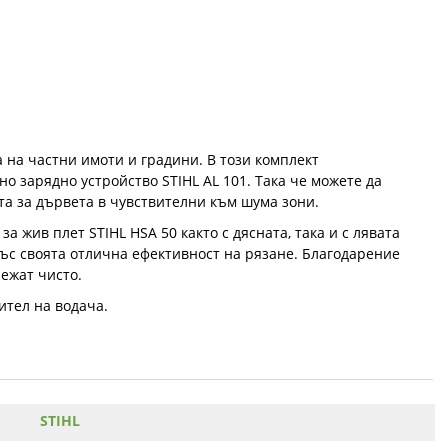
 на частни имоти и градини. В този комплект
но зарядно устройство STIHL AL 101. Така че можете да
та за дървета в чувствителни към шума зони.
 жив плет STIHL HSA 50 както с дясната, така и с лявата
ъс своята отлична ефективност на рязане. Благодарение
ежат чисто.
ител на водача.
STIHL