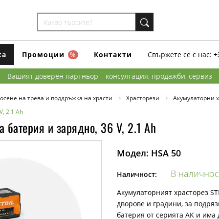
ка
Промоции
%
Контакти
Свържете се с нас:
+
Вашият доверен партньор – консултация, продажби, сервиз
осене на трева и поддръжка на храсти
Храсторези
Акумулаторни 
, 2.1 Ah
 батерия и зарядно, 36 V, 2.1 Ah
Модел:
HSA 50
В наличнос
Наличност:
Акумулаторният храсторез ST
дворове и градини, за подря
батерия от серията AK и има