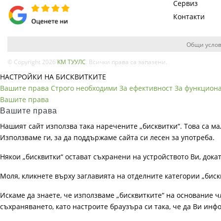
Сервиз
Контакти
Общи услов
© Copyright 2026
КМ ТУУЛС
. Всички права са запазени.
НАСТРОЙКИ НА БИСКВИТКИТЕ
Вашите права
Строго необходими
За ефективност
За функцион
Вашите права
Вашите права
Нашият сайт използва така наречените „бисквитки“. Това са ма
Използваме ги, за да поддържаме сайта си лесен за употреба.
Някои „бисквитки“ остават съхранени на устройството Ви, док
Моля, кликнете върху заглавията на отделните категории „биск
Искаме да знаете, че използваме „бисквитките“ на основание чл. 
съхраняването, като настроите браузъра си така, че да Ви инфо