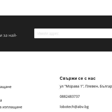
 за най-
Свържи се с нас
ул “Морава 1”, Плевен, Бълга
лащане
0882483737
та
lobotech@abv.bg
на изплащане