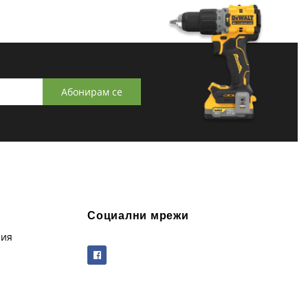
Абонирам се
Социални мрежи
рия