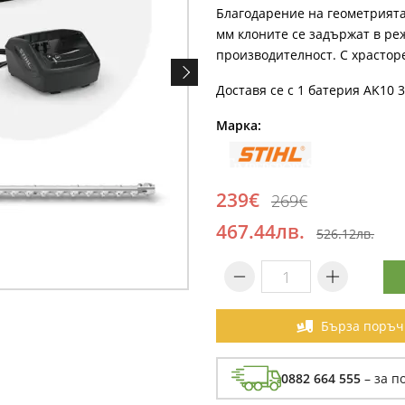
Благодарение на геометрията
мм клоните се задържат в ре
производителност. С храсторез
Доставя се с 1 батерия AK10 3
Марка:
239€
269€
467.44лв.
526.12лв.
Бърза поръч
0882 664 555
– за п