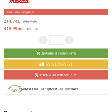
Гаранция - 3 години!
214.74€
245.42€
419.99лв.
480.01лв.
Добави в количката
Бърза поръчка
Вземи на изплащане
0882 664 555
– за поръчки и консултация!