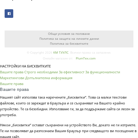
Общи условия за ползване
Политика за защита на личните данни
Политика за бисквитките
© Copyright 2026
КМ ТУУЛС
. Всички права са запазени.
Онлайн магазин от:
PlumTex.com
НАСТРОЙКИ НА БИСКВИТКИТЕ
Вашите права
Строго необходими
За ефективност
За функционалности
Маркетингови
Допълнителна информация
Вашите права
Вашите права
Нашият сайт използва така наречените „бисквитки“. Това са малки текстови
файлове, които се зареждат в браузъра и се съхраняват на Вашето крайно
устройство. Те са безобидни. Използваме ги, за да поддържаме сайта си лесен за
употреба.
Някои „бисквитки“ остават съхранени на устройството Ви, докато не ги изтриете.
Те ни позволяват да разпознаем Вашия браузър при следващото ви посещение в
нашия сайт.