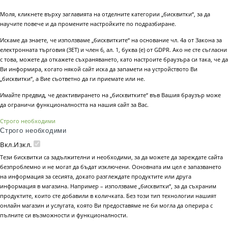
Моля, кликнете върху заглавията на отделните категории „бисквитки“, за да
научите повече и да промените настройките по подразбиране.
Искаме да знаете, че използваме „бисквитките“ на основание чл. 4а от Закона за
електронната търговия (ЗЕТ) и член 6, ал. 1, буква (е) от GDPR. Ако не сте съгласни
с това, можете да откажете съхраняването, като настроите браузъра си така, че да
Ви информира, когато някой сайт иска да запамети на устройството Ви
„бисквитки“, а Вие съответно да ги приемате или не.
Имайте предвид, че деактивирането на „бисквитките“ във Вашия браузър може
да ограничи функционалността на нашия сайт за Вас.
Строго необходими
Строго необходими
Вкл.
Изкл.
Тези бисквитки са задължителни и необходими, за да можете да зареждате сайта
безпроблемно и не могат да бъдат изключени. Основната им цел е запазването
на информация за сесията, докато разглеждате продуктите или друга
информация в магазина. Например – използваме „бисквитки“, за да съхраним
продуктите, които сте добавили в количката. Без този тип технологии нашият
онлайн магазин и услугата, която Ви предоставяме не би могла да оперира с
пълните си възможности и функционалности.