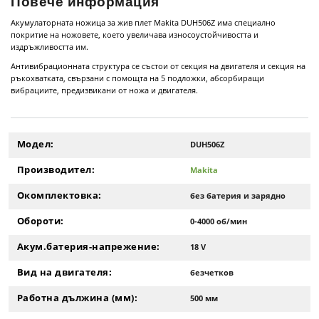
Повече информация
Акумулаторната ножица за жив плет Makita DUH506Z има специално
покритие на ножовете, което увеличава износоустойчивостта и
издръжливостта им.
Антивибрационната структура се състои от секция на двигателя и секция на
ръкохватката, свързани с помощта на 5 подложки, абсорбиращи
вибрациите, предизвикани от ножа и двигателя.
Модел:
DUH506Z
Производител:
Makita
Окомплектовка:
без батерия и зарядно
Обороти:
0-4000 об/мин
Акум.батерия-напрежение:
18 V
Вид на двигателя:
безчетков
Работна дължина (мм):
500 мм