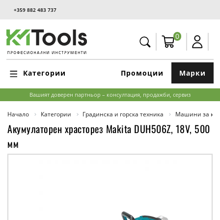
+359 882 483 737
0
Категории
Промоции
Марки
Вашият доверен партньор – консултация, продажби, сервиз
Начало
Категории
Градинска и горска техника
Машини за кос
Акумулаторен храсторез Makita DUH506Z, 18V, 500
мм