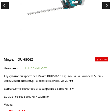
Модел:
DUH506Z
промоция
В наличност
Наличност:
Акумулаторен храсторез Makita DUH506Z е с дължина на ножовете 50 см и
максимален диаметър на рязане на клони до 20 мм.
Двигателят е безчетков и се захранва с батерия 18 V.
Доставя се без батерия и зарядно!
Марка: