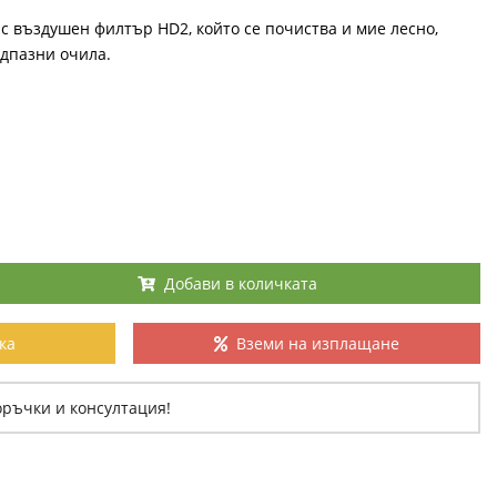
с въздушен филтър HD2, който се почиства и мие лесно,
едпазни очила.
Добави в количката
ка
Вземи на изплащане
оръчки и консултация!