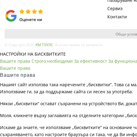
Пазаруване 
Сервиз
Контакти
Общи услов
© Copyright 2026
КМ ТУУЛС
. Всички права са запазени.
НАСТРОЙКИ НА БИСКВИТКИТЕ
Вашите права
Строго необходими
За ефективност
За функцион
Вашите права
Вашите права
Нашият сайт използва така наречените „бисквитки“. Това са ма
Използваме ги, за да поддържаме сайта си лесен за употреба.
Някои „бисквитки“ остават съхранени на устройството Ви, док
Моля, кликнете върху заглавията на отделните категории „биск
Искаме да знаете, че използваме „бисквитките“ на основание чл. 
съхраняването, като настроите браузъра си така, че да Ви инфо