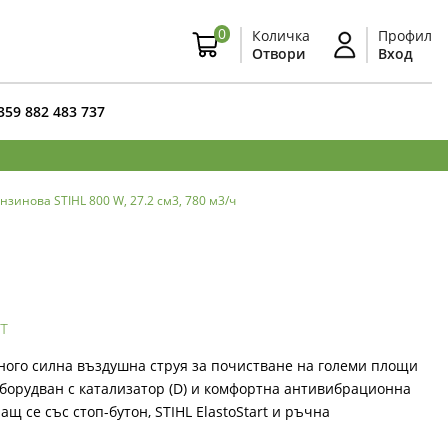
0
Количка
Профил
Отвори
Вход
359 882 483 737
нзинова STIHL 800 W, 27.2 см3, 780 м3/ч
т
ного силна въздушна струя за почистване на големи площи
Оборудван с катализатор (D) и комфортна антивибрационна
ращ се със стоп-бутон, STIHL ElastoStart и ръчна