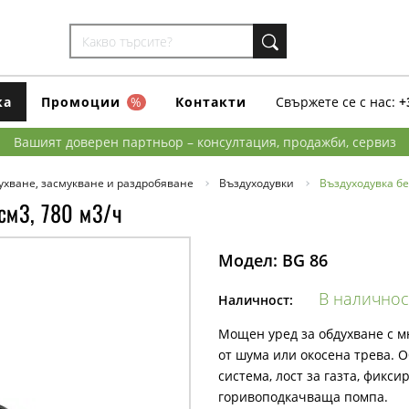
ка
Промоции
%
Контакти
Свържете се с нас:
+
Вашият доверен партньор – консултация, продажби, сервиз
ухване, засмукване и раздробяване
Въздуходувки
Въздуходувка бе
см3, 780 м3/ч
Модел:
BG 86
В наличнос
Наличност:
Мощен уред за обдухване с м
от шума или окосена трева. 
система, лост за газта, фикси
горивоподкачваща помпа.