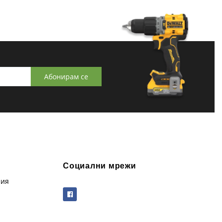
Абонирам се
Социални мрежи
рия