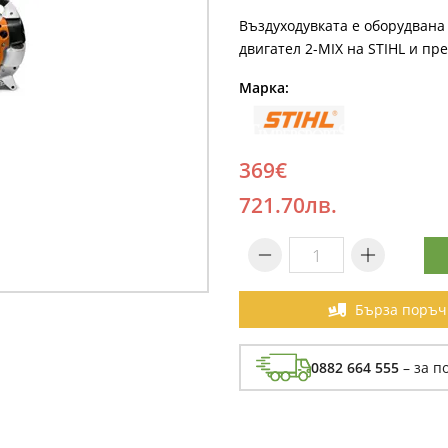
Въздуходувката е оборудвана 
двигател 2-MIX на STIHL и пр
Марка:
369€
721.70лв.
Бърза поръч
0882 664 555
– за п