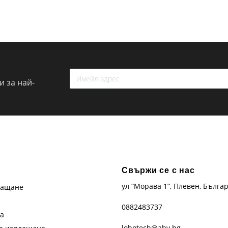
 за най-
Свържи се с нас
ул “Морава 1”, Плевен, Бълга
лащане
0882483737
та
lobotech@abv.bg