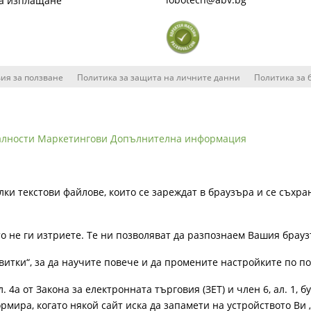
на изплащане
ия за ползване
Политика за защита на личните данни
Политика за 
алности
Маркетингови
Допълнителна информация
лки текстови файлове, които се зареждат в браузъра и се съхра
ато не ги изтриете. Те ни позволяват да разпознаем Вашия бра
витки“, за да научите повече и да промените настройките по п
4а от Закона за електронната търговия (ЗЕТ) и член 6, ал. 1, бу
рмира, когато някой сайт иска да запамети на устройството Ви 