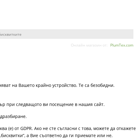
бисквитките
Онлайн магазин от:
PlumTex.com
няват на Вашето крайно устройство. Те са безобидни.
узър при следващото ви посещение в нашия сайт.
одразбиране.
ква (е) от GDPR. Ако не сте съгласни с това, можете да откажете
„бисквитки“, а Вие съответно да ги приемате или не.