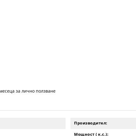
 месеца за лично ползване
Производител:
Мощност ( к.с.):