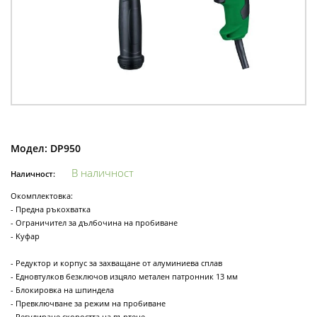
Модел:
DP950
В наличност
Наличност:
Окомплектовка:
- Предна ръкохватка
- Oграничител за дълбочина на пробиване
- Kуфар
- Редуктор и корпус за захващане от алуминиева сплав
- Eдновтулков безключов изцяло метален патронник 13 мм
- Блокировка на шпиндела
- Превключване за режим на пробиване
- Регулиране скоростта на въртене