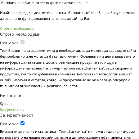
„бисквитки“, а Вие съответно да ги приемате или не.
Имайте предвид, че деактивирането на „бисквитките“ във Вашия браузър може
да ограничи функционалността на нашия сайт за Вас.
Строго необходими
Строго необходими
Вкл.
Изкл.
Тези бисквитки са задължителни и необходими, за да можете да зареждате сайта
безпроблемно и не могат да бъдат изключени. Основната им цел е запазването
на информация за сесията, докато разглеждате продуктите или друга
информация в магазина. Например – използваме „бисквитки“, за да съхраним
продуктите, които сте добавили в количката. Без този тип технологии нашият
онлайн магазин и услугата, която Ви предоставяме не би могла да оперира с
пълните си възможности и функционалности.
Бисквитки
System
За ефективност
За ефективност
Вкл.
Изкл.
Бисквитки за анализ и статистика - Тези „бисквитки“ ни помагат да анализираме
използването на нашия онлайн магазин и да проследяваме ефективността на