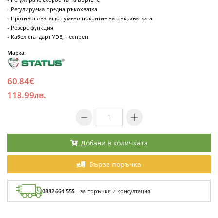
- Регулируема предна ръкохватка
- Противоплъзгащо гумено покритие на ръкохватката
- Реверс функция
- Кабел стандарт VDE, неопрен
Марка:
60.84€
118.99лв.
Добави в количката
Бърза поръчка
0882 664 555
– за поръчки и консултация!