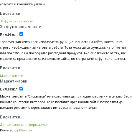
услугата и комуникацията й.
Бисквитки
За функционалности
За функционалности
Вкл.
Изкл.
Този тип "бисквитки" се използват за функционалности на сайта, които не са
строго необходими за неговата работа. Това може да са функции, като live чат
или показване на последните разгледани продукти. Ако се откажете от тях, ще
можете да продължите да използвате сайта, но с ограничена функционалност.
Бисквитки
Маркетингови
Маркетингови
Вкл.
Изкл.
Маркетинговите "бисквитки" ни позволяват да пригодим маркетинга си към Вас и
Вашите собствени интереси. Те се поставят чрез нашия сайт и позволяват да
виждате реклами според вашите интереси и предпочитания.
Бисквитки
Допълнителна информация>
Powered by
PlumTex