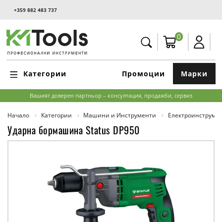
+359 882 483 737
0
Категории
Промоции
Марки
Вашият доверен партньор – консултация, продажби, сервиз
Начало
Категории
Машини и Инструменти
Електроинструме
Ударна бормашина Status DP950