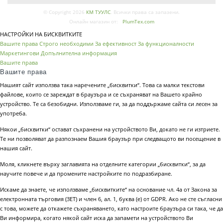
© Copyright 2026
КМ ТУУЛС
. Всички права са запазени.
Онлайн магазин от:
PlumTex.com
НАСТРОЙКИ НА БИСКВИТКИТЕ
Вашите права
Строго необходими
За ефективност
За функционалности
Маркетингови
Допълнителна информация
Вашите права
Вашите права
Нашият сайт използва така наречените „бисквитки“. Това са малки текстови
файлове, които се зареждат в браузъра и се съхраняват на Вашето крайно
устройство. Те са безобидни. Използваме ги, за да поддържаме сайта си лесен за
употреба.
Някои „бисквитки“ остават съхранени на устройството Ви, докато не ги изтриете.
Те ни позволяват да разпознаем Вашия браузър при следващото ви посещение в
нашия сайт.
Моля, кликнете върху заглавията на отделните категории „бисквитки“, за да
научите повече и да промените настройките по подразбиране.
Искаме да знаете, че използваме „бисквитките“ на основание чл. 4а от Закона за
електронната търговия (ЗЕТ) и член 6, ал. 1, буква (е) от GDPR. Ако не сте съгласни
с това, можете да откажете съхраняването, като настроите браузъра си така, че да
Ви информира, когато някой сайт иска да запамети на устройството Ви