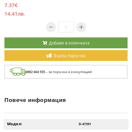
7.37€
14.41лв.
Добави в количката
Бърза поръчка
0882 664 555
– за поръчки и консултация!
Повече информация
Модел:
D-47391