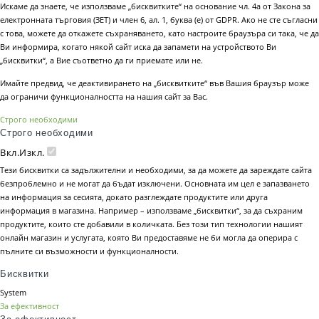
Искаме да знаете, че използваме „бисквитките“ на основание чл. 4а от Закона за
електронната търговия (ЗЕТ) и член 6, ал. 1, буква (е) от GDPR. Ако не сте съгласни
с това, можете да откажете съхраняването, като настроите браузъра си така, че да
Ви информира, когато някой сайт иска да запамети на устройството Ви
„бисквитки“, а Вие съответно да ги приемате или не.
Имайте предвид, че деактивирането на „бисквитките“ във Вашия браузър може
да ограничи функционалността на нашия сайт за Вас.
Строго необходими
Строго необходими
Вкл.
Изкл.
Тези бисквитки са задължителни и необходими, за да можете да зареждате сайта
безпроблемно и не могат да бъдат изключени. Основната им цел е запазването
на информация за сесията, докато разглеждате продуктите или друга
информация в магазина. Например – използваме „бисквитки“, за да съхраним
продуктите, които сте добавили в количката. Без този тип технологии нашият
онлайн магазин и услугата, която Ви предоставяме не би могла да оперира с
пълните си възможности и функционалности.
Бисквитки
System
За ефективност