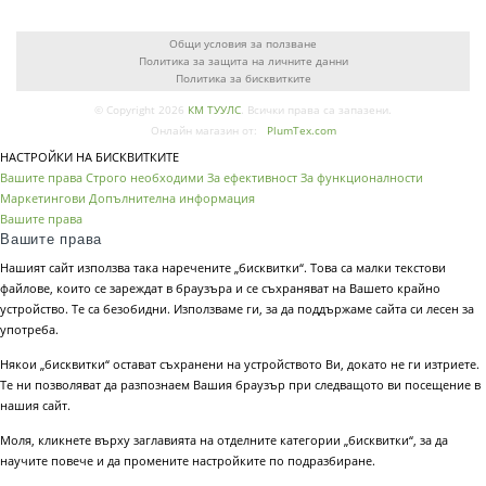
Общи условия за ползване
Политика за защита на личните данни
Политика за бисквитките
© Copyright 2026
КМ ТУУЛС
. Всички права са запазени.
Онлайн магазин от:
PlumTex.com
НАСТРОЙКИ НА БИСКВИТКИТЕ
Вашите права
Строго необходими
За ефективност
За функционалности
Маркетингови
Допълнителна информация
Вашите права
Вашите права
Нашият сайт използва така наречените „бисквитки“. Това са малки текстови
файлове, които се зареждат в браузъра и се съхраняват на Вашето крайно
устройство. Те са безобидни. Използваме ги, за да поддържаме сайта си лесен за
употреба.
Някои „бисквитки“ остават съхранени на устройството Ви, докато не ги изтриете.
Те ни позволяват да разпознаем Вашия браузър при следващото ви посещение в
нашия сайт.
Моля, кликнете върху заглавията на отделните категории „бисквитки“, за да
научите повече и да промените настройките по подразбиране.