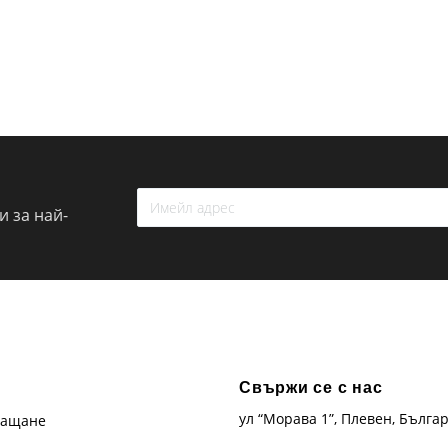
 за най-
Свържи се с нас
ул “Морава 1”, Плевен, Бълга
лащане