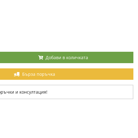
Добави в количката
Бърза поръчка
оръчки и консултация!