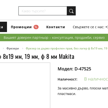
ка
Промоции
%
Контакти
Свържете се с нас:
+
Вашият доверен партньор – консултация, продажби, сервиз
Фрезери
Фрезер за дърво профилен прав, без лагер ф 8х19 мм, 19 
 8х19 мм, 19 мм, ф 8 мм Makita
Модел:
D-47525
В наличнос
Наличност:
За масивно дърво, плоски ма
пластмаси.