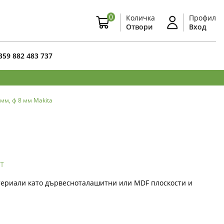
0
Количка
Профил
Отвори
Вход
359 882 483 737
мм, ф 8 мм Makita
т
териали като дървесноталашитни или MDF плоскости и