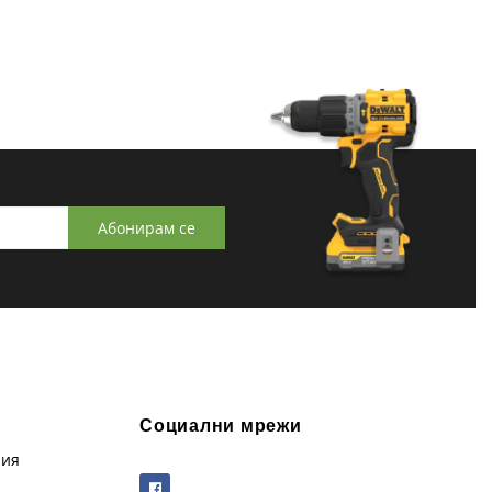
Абонирам се
Социални мрежи
рия