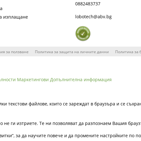
0882483737
та
lobotech@abv.bg
на изплащане
ия за ползване
Политика за защита на личните данни
Политика за 
алности
Маркетингови
Допълнителна информация
лки текстови файлове, които се зареждат в браузъра и се съхра
ато не ги изтриете. Те ни позволяват да разпознаем Вашия бра
витки“, за да научите повече и да промените настройките по п