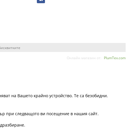
бисквитките
Онлайн магазин от:
PlumTex.com
няват на Вашето крайно устройство. Те са безобидни.
узър при следващото ви посещение в нашия сайт.
одразбиране.