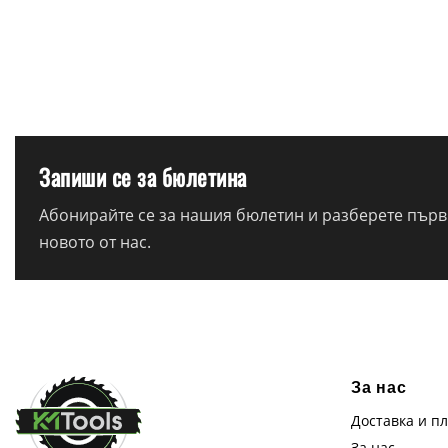
Запиши се за бюлетина
Абонирайте се за нашия бюлетин и разберете първи
новото от нас.
За нас
Доставка и п
За нас