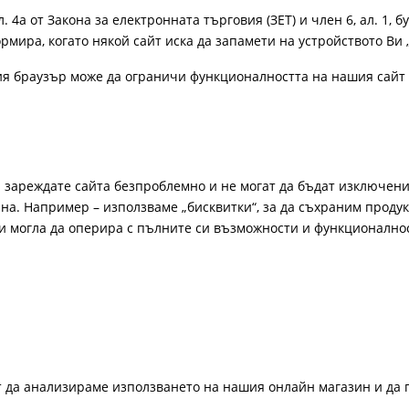
4а от Закона за електронната търговия (ЗЕТ) и член 6, ал. 1, бу
рмира, когато някой сайт иска да запамети на устройството Ви 
ия браузър може да ограничи функционалността на нашия сайт 
а зареждате сайта безпроблемно и не могат да бъдат изключени
а. Например – използваме „бисквитки“, за да съхраним продукт
би могла да оперира с пълните си възможности и функционално
ат да анализираме използването на нашия онлайн магазин и да 