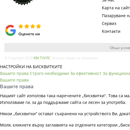
Карта на сай
Пазаруване 
Сервиз
Контакти
Общи услов
© Copyright 2026
КМ ТУУЛС
. Всички права са запазени.
НАСТРОЙКИ НА БИСКВИТКИТЕ
Вашите права
Строго необходими
За ефективност
За функцион
Вашите права
Вашите права
Нашият сайт използва така наречените „бисквитки“. Това са ма
Използваме ги, за да поддържаме сайта си лесен за употреба.
Някои „бисквитки“ остават съхранени на устройството Ви, док
Моля, кликнете върху заглавията на отделните категории „биск