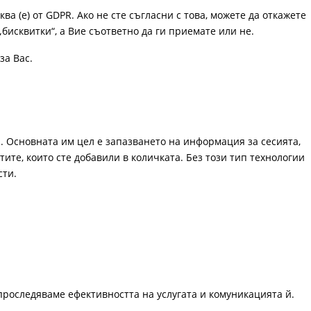
ква (е) от GDPR. Ако не сте съгласни с това, можете да откажете
„бисквитки“, а Вие съответно да ги приемате или не.
за Вас.
. Основната им цел е запазването на информация за сесията,
ите, които сте добавили в количката. Без този тип технологии
сти.
проследяваме ефективността на услугата и комуникацията й.