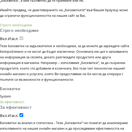
„бисквитки“, а Вие съответно да ги приемате или не.
Имайте предвид, че деактивирането на „бисквитките“ във Вашия браузър може
да ограничи функционалността на нашия сайт за Вас.
Строго необходими
Строго необходими
Вкл.
Изкл.
Тези бисквитки са задължителни и необходими, за да можете да зареждате сайта
безпроблемно и не могат да бъдат изключени. Основната им цел е запазването
на информация за сесията, докато разглеждате продуктите или друга
информация в магазина. Например – използваме „бисквитки“, за да съхраним
продуктите, които сте добавили в количката. Без този тип технологии нашият
онлайн магазин и услугата, която Ви предоставяме не би могла да оперира с
пълните си възможности и функционалности.
Бисквитки
System
За ефективност
За ефективност
Вкл.
Изкл.
Бисквитки за анализ и статистика - Тези „бисквитки“ ни помагат да анализираме
използването на нашия онлайн магазин и да проследяваме ефективността на