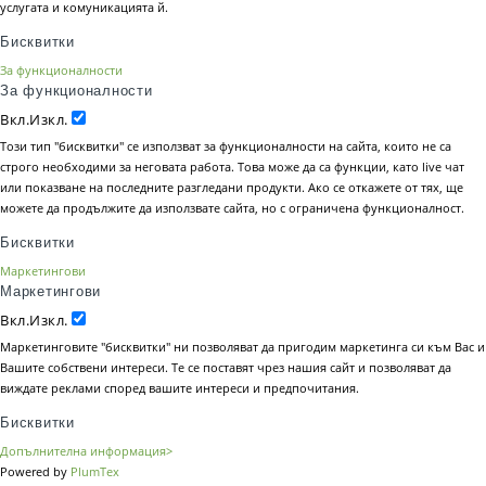
услугата и комуникацията й.
Бисквитки
За функционалности
За функционалности
Вкл.
Изкл.
Този тип "бисквитки" се използват за функционалности на сайта, които не са
строго необходими за неговата работа. Това може да са функции, като live чат
или показване на последните разгледани продукти. Ако се откажете от тях, ще
можете да продължите да използвате сайта, но с ограничена функционалност.
Бисквитки
Маркетингови
Маркетингови
Вкл.
Изкл.
Маркетинговите "бисквитки" ни позволяват да пригодим маркетинга си към Вас и
Вашите собствени интереси. Те се поставят чрез нашия сайт и позволяват да
виждате реклами според вашите интереси и предпочитания.
Бисквитки
Допълнителна информация>
Powered by
PlumTex