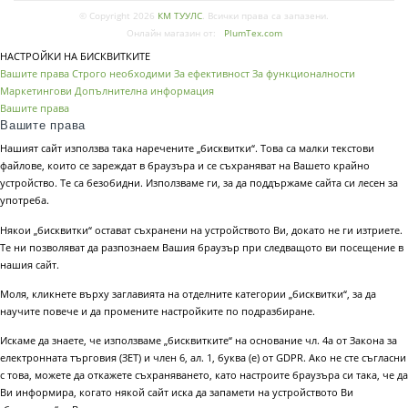
© Copyright 2026
КМ ТУУЛС
. Всички права са запазени.
Онлайн магазин от:
PlumTex.com
НАСТРОЙКИ НА БИСКВИТКИТЕ
Вашите права
Строго необходими
За ефективност
За функционалности
Маркетингови
Допълнителна информация
Вашите права
Вашите права
Нашият сайт използва така наречените „бисквитки“. Това са малки текстови
файлове, които се зареждат в браузъра и се съхраняват на Вашето крайно
устройство. Те са безобидни. Използваме ги, за да поддържаме сайта си лесен за
употреба.
Някои „бисквитки“ остават съхранени на устройството Ви, докато не ги изтриете.
Те ни позволяват да разпознаем Вашия браузър при следващото ви посещение в
нашия сайт.
Моля, кликнете върху заглавията на отделните категории „бисквитки“, за да
научите повече и да промените настройките по подразбиране.
Искаме да знаете, че използваме „бисквитките“ на основание чл. 4а от Закона за
електронната търговия (ЗЕТ) и член 6, ал. 1, буква (е) от GDPR. Ако не сте съгласни
с това, можете да откажете съхраняването, като настроите браузъра си така, че да
Ви информира, когато някой сайт иска да запамети на устройството Ви