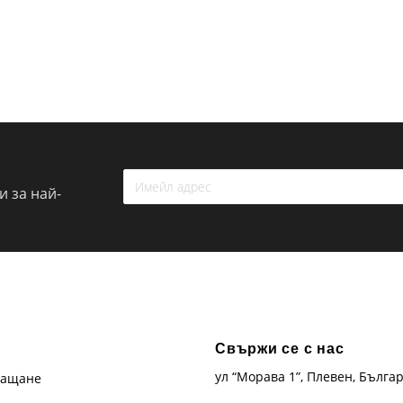
 за най-
Свържи се с нас
ул “Морава 1”, Плевен, Бълга
лащане