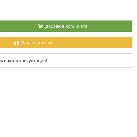
Добави в количката
Бърза поръчка
оръчки и консултация!