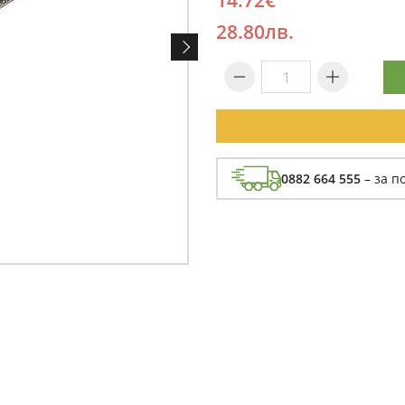
14.72€
28.80лв.
0882 664 555
– за п