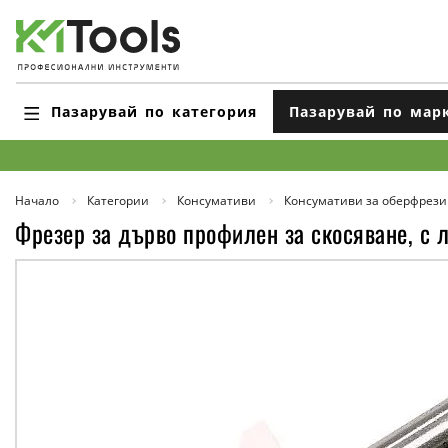
Пазарувай по категория
Пазарувай по мар
Начало
Категории
Консумативи
Консумативи за оберфрези
Фрезер за дърво профилен за скосяване, с л