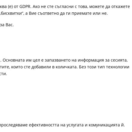
ква (е) от GDPR. Ако не сте съгласни с това, можете да откажете
„бисквитки“, а Вие съответно да ги приемате или не.
за Вас.
. Основната им цел е запазването на информация за сесията,
ите, които сте добавили в количката. Без този тип технологии
сти.
проследяваме ефективността на услугата и комуникацията й.