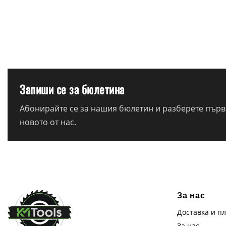
Запиши се за бюлетина
Абонирайте се за нашия бюлетин и разберете първи
новото от нас.
За нас
Доставка и п
За нас