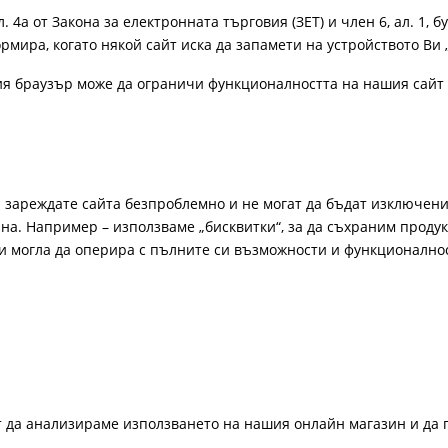
4а от Закона за електронната търговия (ЗЕТ) и член 6, ал. 1, бу
рмира, когато някой сайт иска да запамети на устройството Ви 
ия браузър може да ограничи функционалността на нашия сайт 
а зареждате сайта безпроблемно и не могат да бъдат изключени
а. Например – използваме „бисквитки“, за да съхраним продукт
би могла да оперира с пълните си възможности и функционално
ат да анализираме използването на нашия онлайн магазин и да 