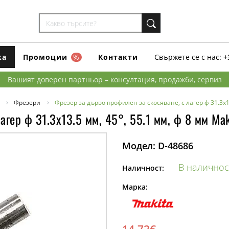
ка
Промоции
%
Контакти
Свържете се с нас:
+
Вашият доверен партньор – консултация, продажби, сервиз
Фрезери
Фрезер за дърво профилен за скосяване, с лагер ф 31.3х13
агер ф 31.3х13.5 мм, 45°, 55.1 мм, ф 8 мм Mak
Модел:
D-48686
В наличнос
Наличност:
Марка: