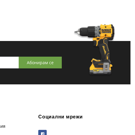
Абонирам се
Социални мрежи
рия