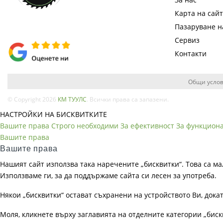
Карта на сай
Пазаруване 
Сервиз
Контакти
Общи услов
© Copyright 2026
КМ ТУУЛС
. Всички права са запазени.
НАСТРОЙКИ НА БИСКВИТКИТЕ
Вашите права
Строго необходими
За ефективност
За функцион
Вашите права
Вашите права
Нашият сайт използва така наречените „бисквитки“. Това са ма
Използваме ги, за да поддържаме сайта си лесен за употреба.
Някои „бисквитки“ остават съхранени на устройството Ви, док
Моля, кликнете върху заглавията на отделните категории „биск