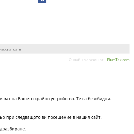
бисквитките
Онлайн магазин от:
PlumTex.com
няват на Вашето крайно устройство. Те са безобидни.
узър при следващото ви посещение в нашия сайт.
одразбиране.