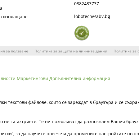
0882483737
та
lobotech@abv.bg
на изплащане
ия за ползване
Политика за защита на личните данни
Политика за 
алности
Маркетингови
Допълнителна информация
лки текстови файлове, които се зареждат в браузъра и се съхра
ато не ги изтриете. Те ни позволяват да разпознаем Вашия бра
витки“, за да научите повече и да промените настройките по п