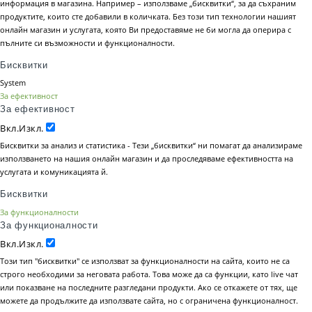
информация в магазина. Например – използваме „бисквитки“, за да съхраним
продуктите, които сте добавили в количката. Без този тип технологии нашият
онлайн магазин и услугата, която Ви предоставяме не би могла да оперира с
пълните си възможности и функционалности.
Бисквитки
System
За ефективност
За ефективност
Вкл.
Изкл.
Бисквитки за анализ и статистика - Тези „бисквитки“ ни помагат да анализираме
използването на нашия онлайн магазин и да проследяваме ефективността на
услугата и комуникацията й.
Бисквитки
За функционалности
За функционалности
Вкл.
Изкл.
Този тип "бисквитки" се използват за функционалности на сайта, които не са
строго необходими за неговата работа. Това може да са функции, като live чат
или показване на последните разгледани продукти. Ако се откажете от тях, ще
можете да продължите да използвате сайта, но с ограничена функционалност.