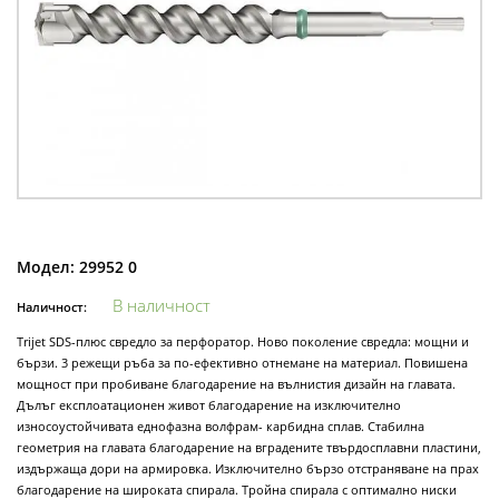
Модел:
29952 0
В наличност
Наличност:
Trijet SDS-плюс свредло за перфоратор. Ново поколение свредла: мощни и
бързи. 3 режещи ръба за по-ефективно отнемане на материал. Повишена
мощност при пробиване благодарение на вълнистия дизайн на главата.
Дълъг експлоатационен живот благодарение на изключително
износоустойчивата еднофазна волфрам- карбидна сплав. Стабилна
геометрия на главата благодарение на вградените твърдосплавни пластини,
издържаща дори на армировка. Изключително бързо отстраняване на прах
благодарение на широката спирала. Тройна спирала с оптимално ниски