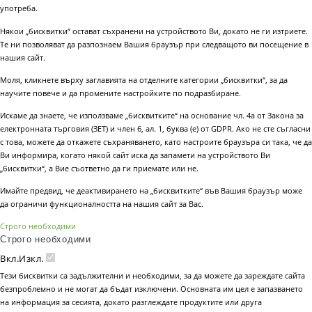
употреба.
Някои „бисквитки“ остават съхранени на устройството Ви, докато не ги изтриете.
Те ни позволяват да разпознаем Вашия браузър при следващото ви посещение в
нашия сайт.
Моля, кликнете върху заглавията на отделните категории „бисквитки“, за да
научите повече и да промените настройките по подразбиране.
Искаме да знаете, че използваме „бисквитките“ на основание чл. 4а от Закона за
електронната търговия (ЗЕТ) и член 6, ал. 1, буква (е) от GDPR. Ако не сте съгласни
с това, можете да откажете съхраняването, като настроите браузъра си така, че да
Ви информира, когато някой сайт иска да запамети на устройството Ви
„бисквитки“, а Вие съответно да ги приемате или не.
Имайте предвид, че деактивирането на „бисквитките“ във Вашия браузър може
да ограничи функционалността на нашия сайт за Вас.
Строго необходими
Строго необходими
Вкл.
Изкл.
Тези бисквитки са задължителни и необходими, за да можете да зареждате сайта
безпроблемно и не могат да бъдат изключени. Основната им цел е запазването
на информация за сесията, докато разглеждате продуктите или друга