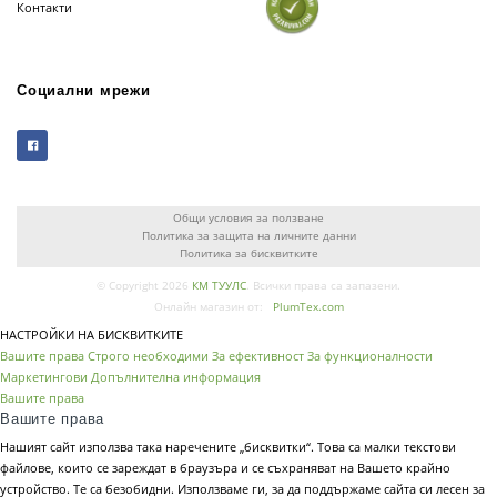
Контакти
Социални мрежи
Общи условия за ползване
Политика за защита на личните данни
Политика за бисквитките
© Copyright 2026
КМ ТУУЛС
. Всички права са запазени.
Онлайн магазин от:
PlumTex.com
НАСТРОЙКИ НА БИСКВИТКИТЕ
Вашите права
Строго необходими
За ефективност
За функционалности
Маркетингови
Допълнителна информация
Вашите права
Вашите права
Нашият сайт използва така наречените „бисквитки“. Това са малки текстови
файлове, които се зареждат в браузъра и се съхраняват на Вашето крайно
устройство. Те са безобидни. Използваме ги, за да поддържаме сайта си лесен за