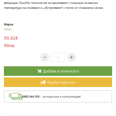
вибрации. DuraTec технология на закаляване с помощта на висока
температура на спояване и „обстрелване” с поток от стоманени сачми.
Марка:
Heller
50.62€
99лв.
Добави в количката
Бърза поръчка
0882 664 555
– за поръчки и консултация!