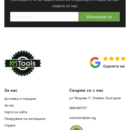
новото от нас.
Абонирам се
За нас
Свържи се с нас
ул “Морава 1”, Плевен, България
Доставка и плащане
За нас
0882483737
Карта на сайта
lobotech@abv.bg
Пазаруване на изплащане
Сервиз