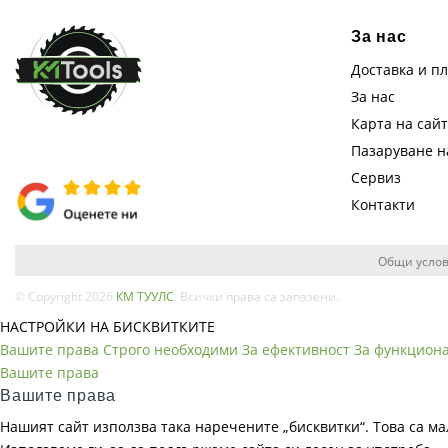
За нас
Доставка и п
За нас
Карта на сай
Пазаруване 
Сервиз
Контакти
Общи услов
© Copyright 2026
КМ ТУУЛС
. Всички права са запазени.
НАСТРОЙКИ НА БИСКВИТКИТЕ
Вашите права
Строго необходими
За ефективност
За функцион
Вашите права
Вашите права
Нашият сайт използва така наречените „бисквитки“. Това са ма