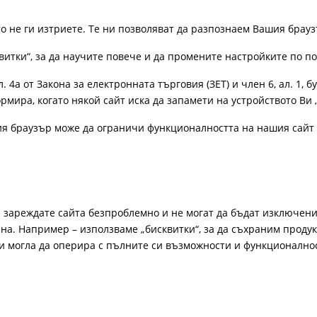
ато не ги изтриете. Те ни позволяват да разпознаем Вашия бра
витки“, за да научите повече и да промените настройките по п
4а от Закона за електронната търговия (ЗЕТ) и член 6, ал. 1, бу
рмира, когато някой сайт иска да запамети на устройството Ви 
ия браузър може да ограничи функционалността на нашия сайт 
а зареждате сайта безпроблемно и не могат да бъдат изключени
а. Например – използваме „бисквитки“, за да съхраним продукт
би могла да оперира с пълните си възможности и функционално