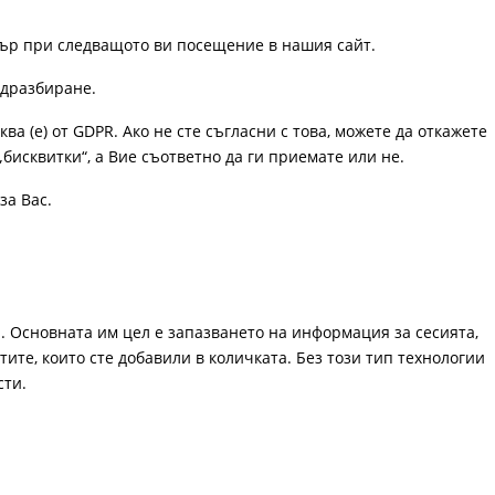
узър при следващото ви посещение в нашия сайт.
одразбиране.
ква (е) от GDPR. Ако не сте съгласни с това, можете да откажете
„бисквитки“, а Вие съответно да ги приемате или не.
за Вас.
. Основната им цел е запазването на информация за сесията,
ите, които сте добавили в количката. Без този тип технологии
сти.