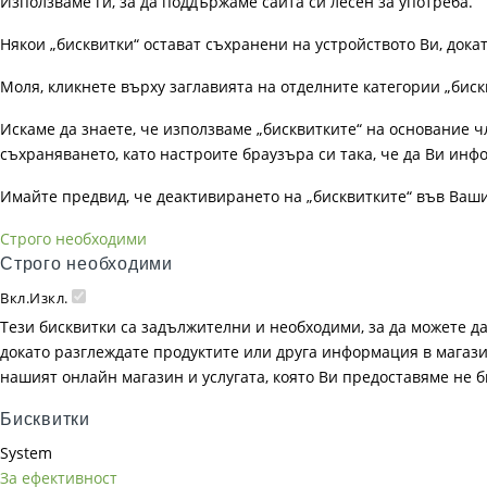
Използваме ги, за да поддържаме сайта си лесен за употреба.
Някои „бисквитки“ остават съхранени на устройството Ви, док
Моля, кликнете върху заглавията на отделните категории „биск
Искаме да знаете, че използваме „бисквитките“ на основание чл. 
съхраняването, като настроите браузъра си така, че да Ви инфо
Имайте предвид, че деактивирането на „бисквитките“ във Ваш
Строго необходими
Строго необходими
Вкл.
Изкл.
Тези бисквитки са задължителни и необходими, за да можете д
докато разглеждате продуктите или друга информация в магазин
нашият онлайн магазин и услугата, която Ви предоставяме не 
Бисквитки
System
За ефективност