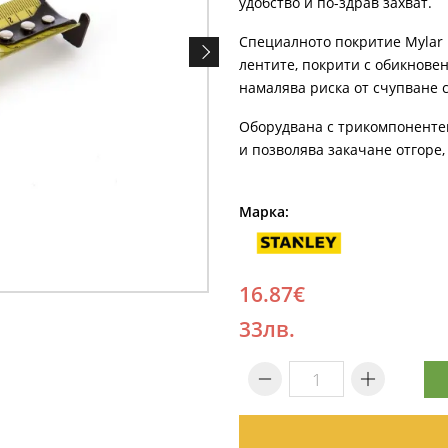
удобство и по-здрав захват.
Специалното покритие Mylar 
лентите, покрити с обикновен
намалява риска от счупване с
Оборудвана с трикомпонентен
и позволява закачане отгоре,
Марка:
16.87€
33лв.