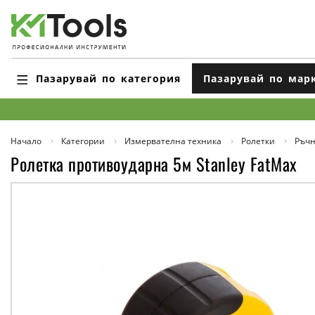
Пазарувай по категория
Пазарувай по мар
Начало
Категории
Измервателна техника
Ролетки
Ръчн
Ролетка противоударна 5м Stanley FatMax