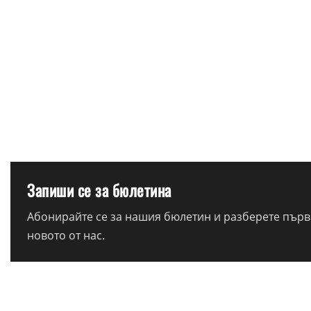
Запиши се за бюлетина
Абонирайте се за нашия бюлетин и разберете първи
новото от нас.