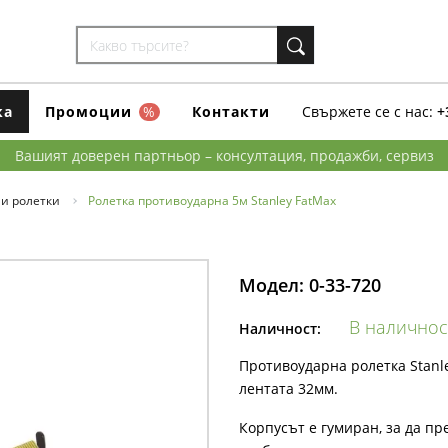
ка
Промоции
%
Контакти
Свържете се с нас:
+
Вашият доверен партньор – консултация, продажби, сервиз
и ролетки
Ролетка противоударна 5м Stanley FatMax
Модел:
0-33-720
В наличнос
Наличност:
Противоударна ролетка Stanle
лентата 32мм.
Корпусът е гумиран, за да пр