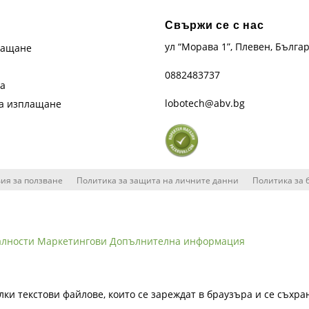
Свържи се с нас
ул “Морава 1”, Плевен, Бълга
лащане
0882483737
та
lobotech@abv.bg
на изплащане
ия за ползване
Политика за защита на личните данни
Политика за 
алности
Маркетингови
Допълнителна информация
лки текстови файлове, които се зареждат в браузъра и се съхра