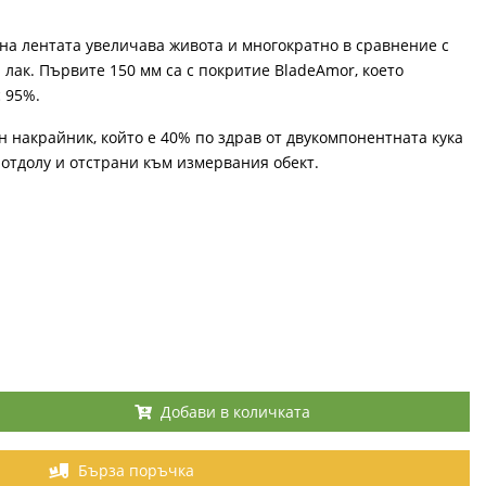
на лентата увеличава живота и многократно в сравнение с
 лак. Първите 150 мм са с покритие BladeAmor, което
 95%.
 накрайник, който е 40% по здрав от двукомпонентната кука
 отдолу и отстрани към измервания обект.
Добави в количката
Бърза поръчка