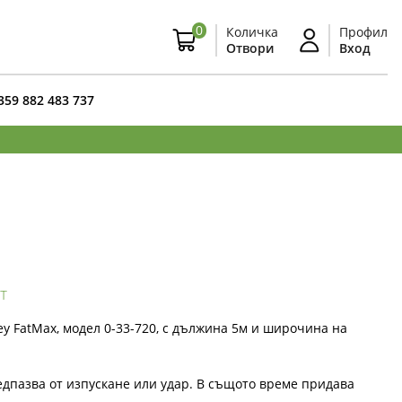
0
Количка
Профил
Отвори
Вход
359 882 483 737
т
y FatMax, модел 0-33-720, с дължина 5м и широчина на
едпазва от изпускане или удар. В същото време придава