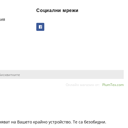
Социални мрежи
рия
бисквитките
Онлайн магазин от:
PlumTex.com
няват на Вашето крайно устройство. Те са безобидни.