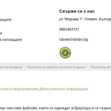
Свържи се с нас
ул “Морава 1”, Плевен, Бълга
лащане
0882483737
та
lobotech@abv.bg
на изплащане
ия за ползване
Политика за защита на личните данни
Политика за 
алности
Маркетингови
Допълнителна информация
лки текстови файлове, които се зареждат в браузъра и се съхра