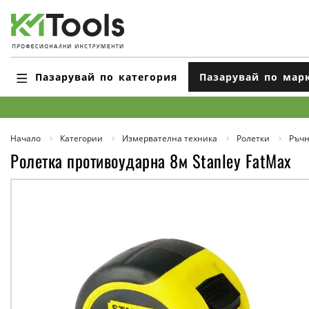
Пазарувай по категория
Пазарувай по мар
Начало
Категории
Измервателна техника
Ролетки
Ръчн
Ролетка противоударна 8м Stanley FatMax