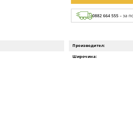
0882 664 555
– за п
Производител:
Широчина: