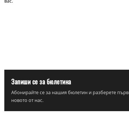
вас.
Запиши се за бюлетина
Абонирайте се за нашия бюлетин и разберете първи
новото от нас.