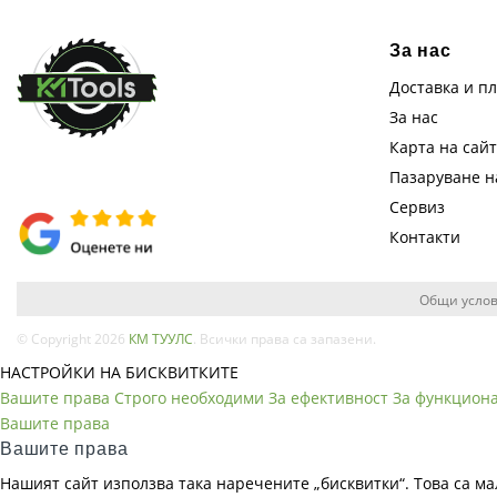
За нас
Доставка и п
За нас
Карта на сай
Пазаруване 
Сервиз
Контакти
Общи услов
© Copyright 2026
КМ ТУУЛС
. Всички права са запазени.
НАСТРОЙКИ НА БИСКВИТКИТЕ
Вашите права
Строго необходими
За ефективност
За функцион
Вашите права
Вашите права
Нашият сайт използва така наречените „бисквитки“. Това са ма