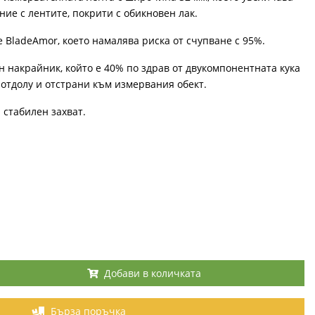
ие с лентите, покрити с обикновен лак.
 BladeAmor, което намалява риска от счупване с 95%.
 накрайник, който е 40% по здрав от двукомпонентната кука
 отдолу и отстрани към измервания обект.
 стабилен захват.
Добави в количката
Бърза поръчка