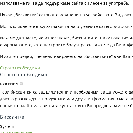
Използваме ги, за да поддържаме сайта си лесен за употреба.
Някои „бисквитки“ остават съхранени на устройството Ви, док
Моля, кликнете върху заглавията на отделните категории „биск
Искаме да знаете, че използваме „бисквитките“ на основание чл. 
съхраняването, като настроите браузъра си така, че да Ви инфо
Имайте предвид, че деактивирането на „бисквитките“ във Ваш
Строго необходими
Строго необходими
Вкл.
Изкл.
Тези бисквитки са задължителни и необходими, за да можете д
докато разглеждате продуктите или друга информация в магазин
нашият онлайн магазин и услугата, която Ви предоставяме не 
Бисквитки
System