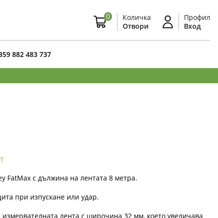
0
Количка
Профил
Отвори
Вход
359 882 483 737
т
y FatMax с дължина на лентата 8 метра.
щита при изпускане или удар.
 измервателната лента с широчина 32 мм, което увеличава