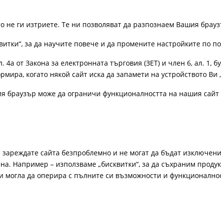
ато не ги изтриете. Те ни позволяват да разпознаем Вашия бра
витки“, за да научите повече и да промените настройките по п
4а от Закона за електронната търговия (ЗЕТ) и член 6, ал. 1, бу
рмира, когато някой сайт иска да запамети на устройството Ви 
ия браузър може да ограничи функционалността на нашия сайт 
а зареждате сайта безпроблемно и не могат да бъдат изключени
а. Например – използваме „бисквитки“, за да съхраним продукт
би могла да оперира с пълните си възможности и функционално