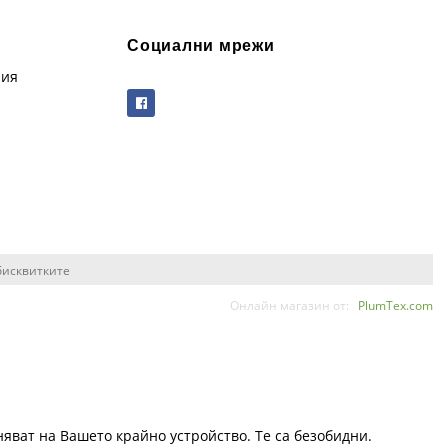
Социални мрежи
рия
бисквитките
Онлайн магазин от:
PlumTex.com
няват на Вашето крайно устройство. Те са безобидни.