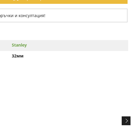
оръчки и консултация!
Stanley
32мм