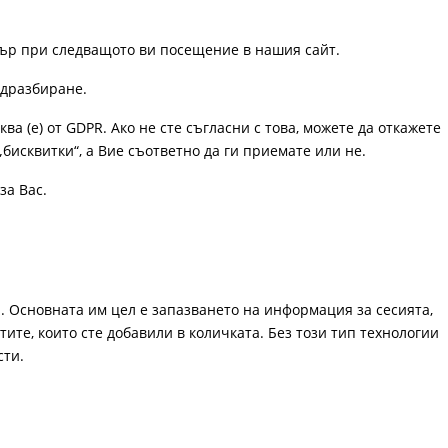
узър при следващото ви посещение в нашия сайт.
одразбиране.
ква (е) от GDPR. Ако не сте съгласни с това, можете да откажете
„бисквитки“, а Вие съответно да ги приемате или не.
за Вас.
. Основната им цел е запазването на информация за сесията,
ите, които сте добавили в количката. Без този тип технологии
сти.