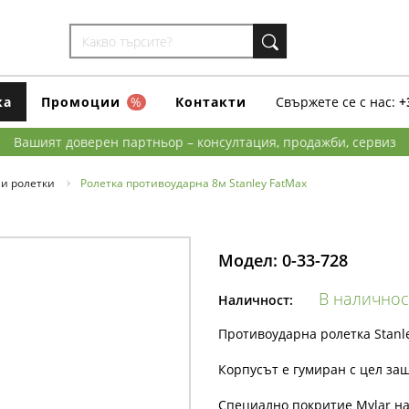
ка
Промоции
%
Контакти
Свържете се с нас:
+
Вашият доверен партньор – консултация, продажби, сервиз
и ролетки
Ролетка противоударна 8м Stanley FatMax
Модел:
0-33-728
В наличнос
Наличност:
Противоударна ролетка Stanle
Корпусът е гумиран с цел за
Специално покритие Mylar на