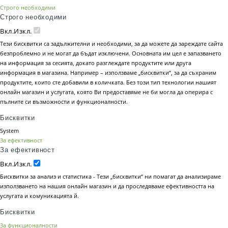
Строго необходими
Строго необходими
Вкл.
Изкл.
Тези бисквитки са задължителни и необходими, за да можете да зареждате сайта
безпроблемно и не могат да бъдат изключени. Основната им цел е запазването
на информация за сесията, докато разглеждате продуктите или друга
информация в магазина. Например – използваме „бисквитки“, за да съхраним
продуктите, които сте добавили в количката. Без този тип технологии нашият
онлайн магазин и услугата, която Ви предоставяме не би могла да оперира с
пълните си възможности и функционалности.
Бисквитки
System
За ефективност
За ефективност
Вкл.
Изкл.
Бисквитки за анализ и статистика - Тези „бисквитки“ ни помагат да анализираме
използването на нашия онлайн магазин и да проследяваме ефективността на
услугата и комуникацията й.
Бисквитки
За функционалности