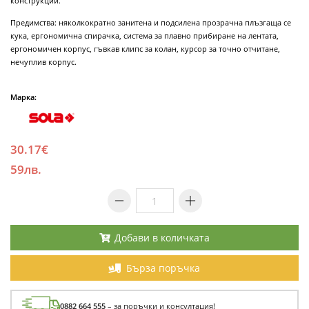
конструкции.
Предимства: няколкократно занитена и подсилена прозрачна плъзгаща се
кука, ергономична спирачка, система за плавно прибиране на лентата,
ергономичен корпус, гъвкав клипс за колан, курсор за точно отчитане,
нечуплив корпус.
Марка:
30.17€
59лв.
Добави в количката
Бърза поръчка
0882 664 555
– за поръчки и консултация!