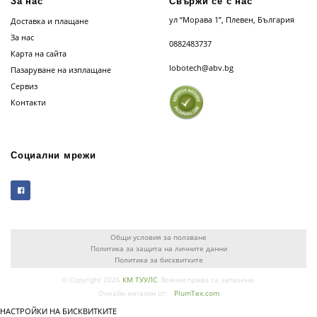
За нас
Свържи се с нас
ул “Морава 1”, Плевен, България
Доставка и плащане
За нас
0882483737
Карта на сайта
lobotech@abv.bg
Пазаруване на изплащане
Сервиз
Контакти
Социални мрежи
Общи условия за ползване
Политика за защита на личните данни
Политика за бисквитките
© Copyright 2026
КМ ТУУЛС
. Всички права са запазени.
Онлайн магазин от:
PlumTex.com
НАСТРОЙКИ НА БИСКВИТКИТЕ