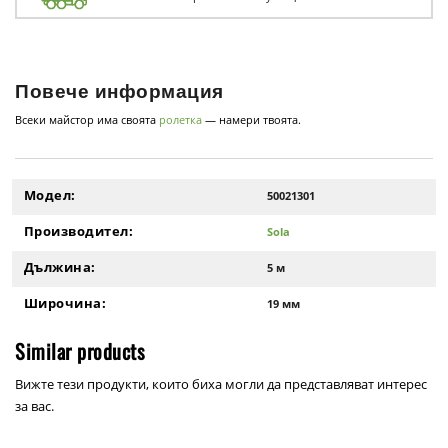
Повече информация
Всеки майстор има своята
ролетка
— намери твоята.
Модел:
50021301
Производител:
Sola
Дължина:
5 м
Широчина:
19 мм
Similar products
Вижте тези продукти, които биха могли да представляват интерес
за вас.