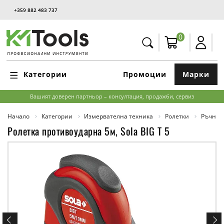
+359 882 483 737
0
Категории
Промоции
Марки
Вашият доверен партньор – консултация, продажби, сервиз
Начало
Категории
Измервателна техника
Ролетки
Ръчни 
Ролетка противоударна 5м, Sola BIG T 5