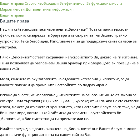
Вашите права
Строго необходими
За ефективност
За функционалности
Маркетингови
Допълнителна информация
Вашите права
Вашите права
Нашият сайт използва така наречените „бисквитки“. Това са малки текстови
файлове, които се зареждат в браузъра и се съхраняват на Вашето крайно
устройство. Те са безобидни. Използваме ги, за да поддържаме сайта си лесен за
употреба.
Някои „бисквитки“ остават съхранени на устройството Ви, докато не ги изтриете.
Те ни позволяват да разпознаем Вашия браузър при следващото ви посещение в
нашия сайт.
Моля, кликнете върху заглавията на отделните категории „бисквитки“, за да
научите повече и да промените настройките по подразбиране.
Искаме да знаете, че използваме „бисквитките“ на основание чл. 4а от Закона за
електронната търговия (ЗЕТ) и член 6, ал. 1, буква (е) от GDPR. Ако не сте съгласни
с това, можете да откажете съхраняването, като настроите браузъра си така, че да
Ви информира, когато някой сайт иска да запамети на устройството Ви
„бисквитки“, а Вие съответно да ги приемате или не.
Имайте предвид, че деактивирането на „бисквитките“ във Вашия браузър може
да ограничи функционалността на нашия сайт за Вас.