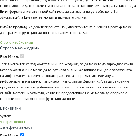
с това, можете да откажете съхраняването, като настроите браузъра си така, че да
Ви информира, когато някой сайт иска да запамети на устройството Ви
„бисквитки“, а Вие съответно да ги приемате или не.
Имайте предвид, че деактивирането на „бисквитките“ във Вашия браузър може
да ограничи функционалността на нашия сайт за Вас.
Строго необходими
Строго необходими
Вкл.
Изкл.
Тези бисквитки са задължителни и необходими, за да можете да зареждате сайта
безпроблемно и не могат да бъдат изключени. Основната им цел е запазването
на информация за сесията, докато разглеждате продуктите или друга
информация в магазина. Например – използваме „бисквитки“, за да съхраним
продуктите, които сте добавили в количката. Без този тип технологии нашият
онлайн магазин и услугата, която Ви предоставяме не би могла да оперира с
пълните си възможности и функционалности.
Бисквитки
System
За ефективност
За ефективност
Вкл.
Изкл.