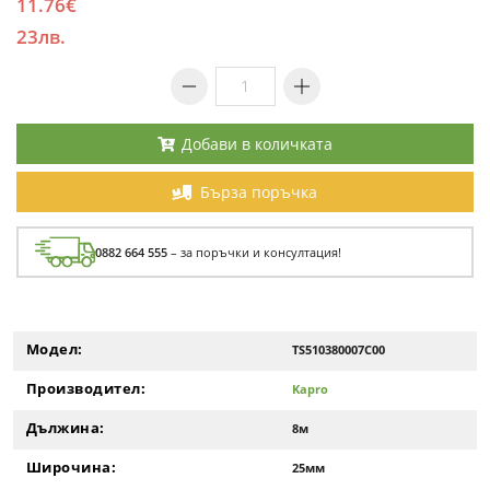
11.76€
23лв.
Добави в количката
Бърза поръчка
0882 664 555
– за поръчки и консултация!
Модел:
TS510380007C00
Производител:
Kapro
Дължина:
8м
Широчина:
25мм