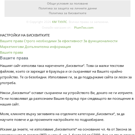
Общи условия за ползване
Политика за защита на личните данни
Политика за бисквитките
© Copyright 2026
КМ ТУУЛС
. Всички права са запазени.
Онлайн магазин от:
PlumTex.com
НАСТРОЙКИ НА БИСКВИТКИТЕ
Вашите права
Строго необходими
За ефективност
За функционалности
Маркетингови
Допълнителна информация
Вашите права
Вашите права
Нашият сайт използва така наречените „бисквитки“. Това са малки текстови
файлове, които се зареждат в браузъра и се съхраняват на Вашето крайно
устройство. Те са безобидни. Използваме ги, за да поддържаме сайта си лесен за
употреба.
Някои „бисквитки“ остават съхранени на устройството Ви, докато не ги изтриете.
Те ни позволяват да разпознаем Вашия браузър при следващото ви посещение в
нашия сайт.
Моля, кликнете върху заглавията на отделните категории „бисквитки“, за да
научите повече и да промените настройките по подразбиране.
Искаме да знаете, че използваме „бисквитките“ на основание чл. 4а от Закона за
електронната търговия (ЗЕТ) и член 6, ал. 1, буква (е) от GDPR. Ако не сте съгласни