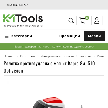
+359 882 483 737
0
Категории
Промоции
Марки
Вашият доверен партньор – консултация, продажби, сервиз
Начало
Категории
Измервателна техника
Ролетки
Ръчни 
Ролетка противоударна с магнит Kapro 8м, 510
Optivision