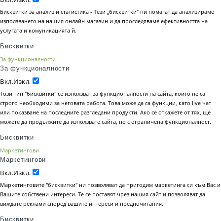
Бисквитки за анализ и статистика - Тези „бисквитки“ ни помагат да анализираме
използването на нашия онлайн магазин и да проследяваме ефективността на
услугата и комуникацията й.
Бисквитки
За функционалности
За функционалности
Вкл.
Изкл.
Този тип "бисквитки" се използват за функционалности на сайта, които не са
строго необходими за неговата работа. Това може да са функции, като live чат
или показване на последните разгледани продукти. Ако се откажете от тях, ще
можете да продължите да използвате сайта, но с ограничена функционалност.
Бисквитки
Маркетингови
Маркетингови
Вкл.
Изкл.
Маркетинговите "бисквитки" ни позволяват да пригодим маркетинга си към Вас и
Вашите собствени интереси. Те се поставят чрез нашия сайт и позволяват да
виждате реклами според вашите интереси и предпочитания.
Бисквитки