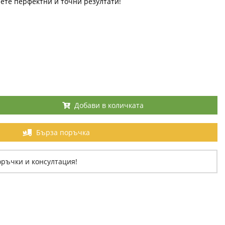
ете перфектни и точни резултати!
Добави в количката
Бърза поръчка
оръчки и консултация!