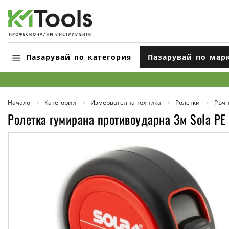
Пазарувай по категория
Пазарувай по мар
Начало
Категории
Измервателна техника
Ролетки
Ръчн
Ролетка гумирана противоударна 3м Sola PE