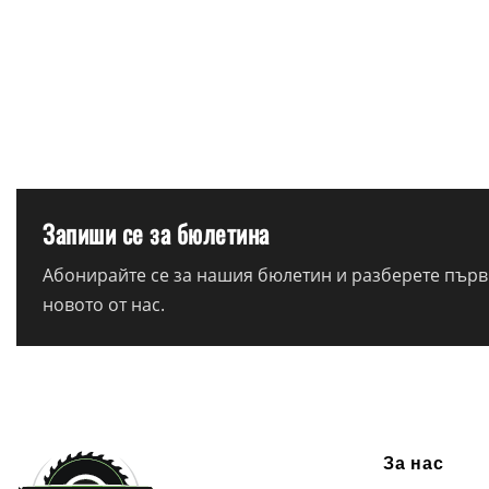
Запиши се за бюлетина
Абонирайте се за нашия бюлетин и разберете първи
новото от нас.
За нас