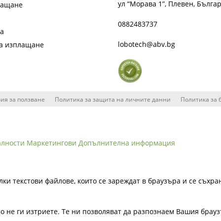
ул “Морава 1”, Плевен, Бълга
лащане
0882483737
та
lobotech@abv.bg
на изплащане
ия за ползване
Политика за защита на личните данни
Политика за 
алности
Маркетингови
Допълнителна информация
лки текстови файлове, които се зареждат в браузъра и се съхра
ато не ги изтриете. Те ни позволяват да разпознаем Вашия бра