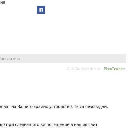
рия
бисквитките
Онлайн магазин от:
PlumTex.com
няват на Вашето крайно устройство. Те са безобидни.
узър при следващото ви посещение в нашия сайт.