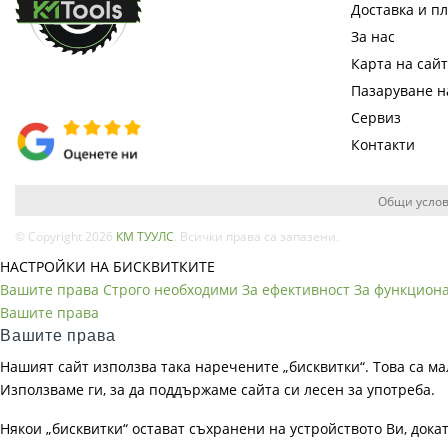
Доставка и п
За нас
Карта на сай
Пазаруване 
Сервиз
Контакти
Общи услов
© Copyright 2026
КМ ТУУЛС
. Всички права са запазени.
НАСТРОЙКИ НА БИСКВИТКИТЕ
Вашите права
Строго необходими
За ефективност
За функцион
Вашите права
Вашите права
Нашият сайт използва така наречените „бисквитки“. Това са ма
Използваме ги, за да поддържаме сайта си лесен за употреба.
Някои „бисквитки“ остават съхранени на устройството Ви, док