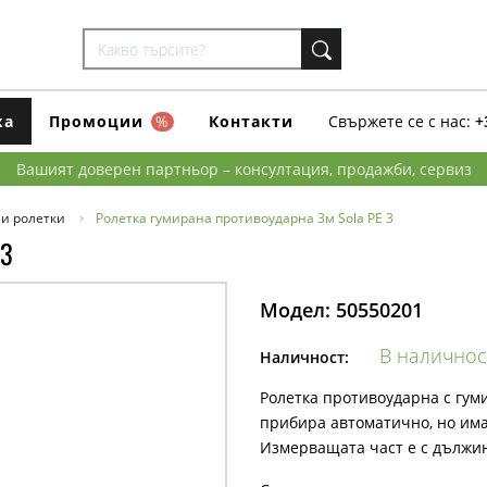
ка
Промоции
%
Контакти
Свържете се с нас:
+
Вашият доверен партньор – консултация, продажби, сервиз
и ролетки
Ролетка гумирана противоударна 3м Sola PE 3
 3
Модел:
50550201
В наличнос
Наличност:
Ролетка противоударна с гуми
прибира автоматично, но има
Измерващата част е с дължи