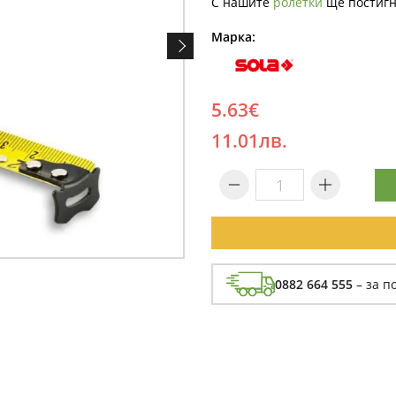
С нашите
ролетки
ще постигн
Марка:
5.63€
11.01лв.
0882 664 555
– за п