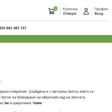
0
Количка
Профил
Отвори
Вход
359 882 483 737
т
рано покритие. Снабдена е с метална лента, която се
 бутон за блокиране на обратния ход на лентата.
на
3м
и широчина
16мм