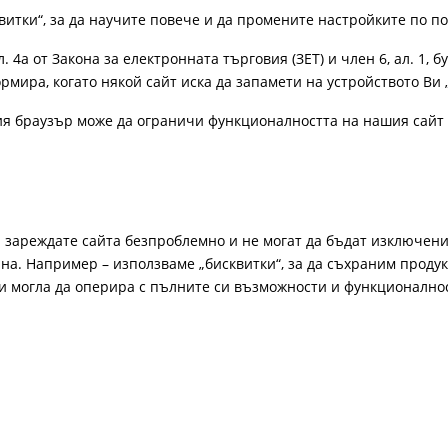
витки“, за да научите повече и да промените настройките по п
4а от Закона за електронната търговия (ЗЕТ) и член 6, ал. 1, бу
рмира, когато някой сайт иска да запамети на устройството Ви 
ия браузър може да ограничи функционалността на нашия сайт 
а зареждате сайта безпроблемно и не могат да бъдат изключени
а. Например – използваме „бисквитки“, за да съхраним продукт
би могла да оперира с пълните си възможности и функционално