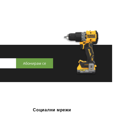
Абонирам се
Социални мрежи