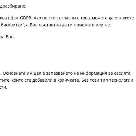
одразбиране.
ква (е) от GDPR. Ако не сте съгласни с това, можете да откажете
„бисквитки“, а Вие съответно да ги приемате или не.
за Вас.
. Основната им цел е запазването на информация за сесията,
ите, които сте добавили в количката. Без този тип технологии
сти.