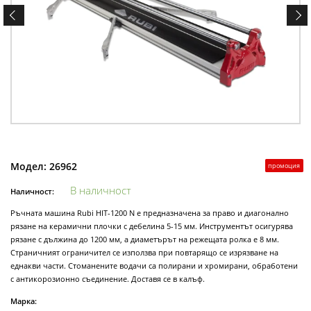
Модел:
26962
промоция
В наличност
Наличност:
Ръчната машина Rubi HIT-1200 N е предназначена за право и диагонално
рязане на керамични плочки с дебелина 5-15 мм. Инструментът осигурява
рязане с дължина до 1200 мм, а диаметърът на режещата ролка е 8 мм.
Страничният ограничител се използва при повтарящо се изрязване на
еднакви части. Стоманените водачи са полирани и хромирани, обработени
с антикорозионно съединение. Доставя се в калъф.
Марка: