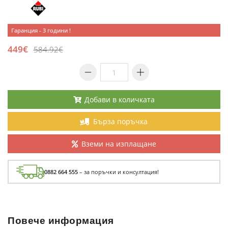
Гаранция - 3 години !
449€
584.92€
Добави в количката
Бърза поръчка
Вземи на изплащане
0882 664 555
– за поръчки и консултация!
Повече информация