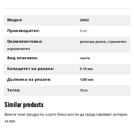
Модел:
26962
Производител:
Rubi
Окомплектовка:
режеща ролка, страничен
ограничител
Вид опаковка:
чанта
Капацитет на рязане:
5-15 мм
Дължина на рязане:
1200 мм
Тегло:
13 кг
Similar products
Вижте тези продукти, които биха могли да представляват интерес
за вас.