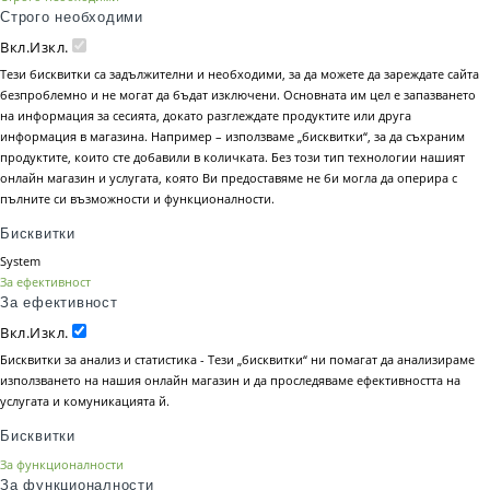
Строго необходими
Вкл.
Изкл.
Тези бисквитки са задължителни и необходими, за да можете да зареждате сайта
безпроблемно и не могат да бъдат изключени. Основната им цел е запазването
на информация за сесията, докато разглеждате продуктите или друга
информация в магазина. Например – използваме „бисквитки“, за да съхраним
продуктите, които сте добавили в количката. Без този тип технологии нашият
онлайн магазин и услугата, която Ви предоставяме не би могла да оперира с
пълните си възможности и функционалности.
Бисквитки
System
За ефективност
За ефективност
Вкл.
Изкл.
Бисквитки за анализ и статистика - Тези „бисквитки“ ни помагат да анализираме
използването на нашия онлайн магазин и да проследяваме ефективността на
услугата и комуникацията й.
Бисквитки
За функционалности
За функционалности