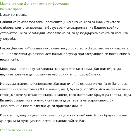
Маркетингови
Допълнителна информация
Вашите права
Вашите права
Нашият сайт използва така наречените „бисквитки“. Това са малки текстови
файлове, които се зареждат в браузъра и се съхраняват на Вашето крайно
устройство. Те са безобидни. Използваме ги, за да поддържаме сайта си лесен за
употреба.
Някои „бисквитки“ остават съхранени на устройството Ви, докато не ги изтриете.
Те ни позволяват да разпознаем Вашия браузър при следващото ви посещение в
нашия сайт.
Моля, кликнете върху заглавията на отделните категории „бисквитки“, за да
научите повече и да промените настройките по подразбиране.
Искаме да знаете, че използваме „бисквитките“ на основание чл. 4а от Закона за
електронната търговия (ЗЕТ) и член 6, ал. 1, буква (е) от GDPR. Ако не сте съгласни
с това, можете да откажете съхраняването, като настроите браузъра си така, че да
Ви информира, когато някой сайт иска да запамети на устройството Ви
„бисквитки“, а Вие съответно да ги приемате или не.
Имайте предвид, че деактивирането на „бисквитките“ във Вашия браузър може
да ограничи функционалността на нашия сайт за Вас.
Строго необходими