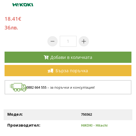
18.41€
36лв.
Добави в количката
Бърза поръчка
0882 664 555
– за поръчки и консултация!
Модел:
750362
Производител:
HiKOKI - Hitachi