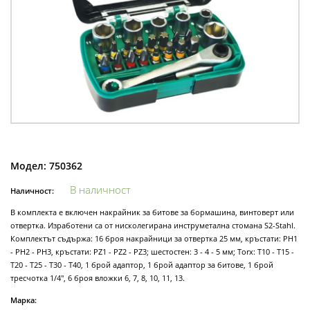
Модел:
750362
В наличност
Наличност:
В комплекта е включен накрайник за битове за бормашина, винтоверт или
отвертка. Изработени са от нисколегирана инструметална стомана S2-Stahl.
Комплектът съдържа: 16 броя накрайници за отвертка 25 мм, кръстати: PH1
- PH2 - PH3, кръстати: PZ1 - PZ2 - PZ3; шестостен: 3 - 4 - 5 мм; Torx: T10 - T15 -
T20 - T25 - T30 - T40, 1 брой адаптор, 1 брой адаптор за битове, 1 брой
тресчотка 1/4", 6 броя вложки 6, 7, 8, 10, 11, 13.
Марка: