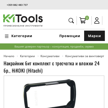
+359 882 483 737
0
Категории
Промоции
Марки
Вашият доверен партньор – консултация, продажби, сервиз
Начало
Категории
Консумативи
Консумативи за винтоверти,
Накрайник бит комплект с тресчотка и вложки 24
бр., HiKOKI (Hitachi)