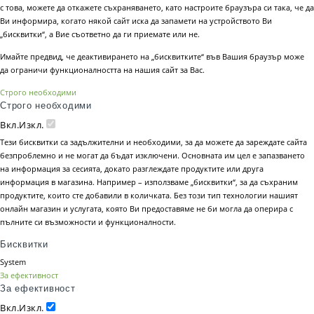
с това, можете да откажете съхраняването, като настроите браузъра си така, че да
Ви информира, когато някой сайт иска да запамети на устройството Ви
„бисквитки“, а Вие съответно да ги приемате или не.
Имайте предвид, че деактивирането на „бисквитките“ във Вашия браузър може
да ограничи функционалността на нашия сайт за Вас.
Строго необходими
Строго необходими
Вкл.
Изкл.
Тези бисквитки са задължителни и необходими, за да можете да зареждате сайта
безпроблемно и не могат да бъдат изключени. Основната им цел е запазването
на информация за сесията, докато разглеждате продуктите или друга
информация в магазина. Например – използваме „бисквитки“, за да съхраним
продуктите, които сте добавили в количката. Без този тип технологии нашият
онлайн магазин и услугата, която Ви предоставяме не би могла да оперира с
пълните си възможности и функционалности.
Бисквитки
System
За ефективност
За ефективност
Вкл.
Изкл.