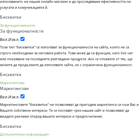
използването на нашия онлайн магазин и да проследяваме ефективността на
услугата и комуникацията й.
Бисквитки
За функционалности
За функционалности
Вкл.
Изкл.
Този тип "бисквитки" се използват за функционалности на сайта, които не са
строго необходими за неговата работа. Това може да са функции, като live чат
или показване на последните разгледани продукти. Ако се откажете от тях, ще
можете да продължите да използвате сайта, но с ограничена функционалност.
Бисквитки
Маркетингови
Маркетингови
Вкл.
Изкл.
Маркетинговите "бисквитки" ни позволяват да пригодим маркетинга си към Вас и
Вашите собствени интереси. Те се поставят чрез нашия сайт и позволяват да
виждате реклами според вашите интереси и предпочитания.
Бисквитки
Допълнителна информация>