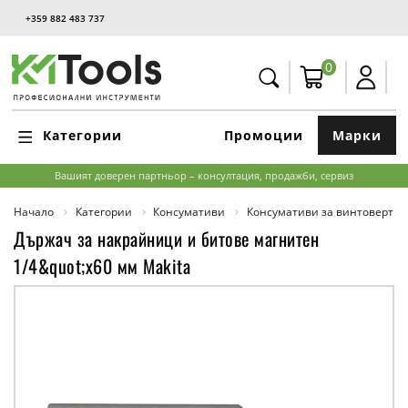
+359 882 483 737
0
Категории
Промоции
Марки
Вашият доверен партньор – консултация, продажби, сервиз
Начало
Категории
Консумативи
Консумативи за винтоверти,
Държач за накрайници и битове магнитен
1/4&quot;х60 мм Makita