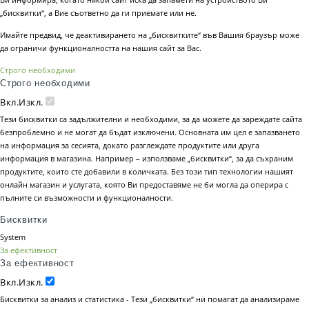
„бисквитки“, а Вие съответно да ги приемате или не.
Имайте предвид, че деактивирането на „бисквитките“ във Вашия браузър може
да ограничи функционалността на нашия сайт за Вас.
Строго необходими
Строго необходими
Вкл.
Изкл.
Тези бисквитки са задължителни и необходими, за да можете да зареждате сайта
безпроблемно и не могат да бъдат изключени. Основната им цел е запазването
на информация за сесията, докато разглеждате продуктите или друга
информация в магазина. Например – използваме „бисквитки“, за да съхраним
продуктите, които сте добавили в количката. Без този тип технологии нашият
онлайн магазин и услугата, която Ви предоставяме не би могла да оперира с
пълните си възможности и функционалности.
Бисквитки
System
За ефективност
За ефективност
Вкл.
Изкл.
Бисквитки за анализ и статистика - Тези „бисквитки“ ни помагат да анализираме