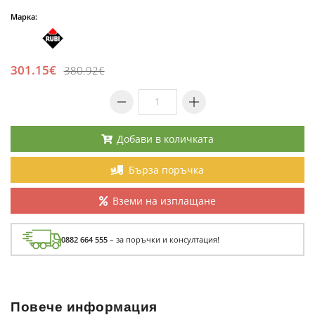
Марка:
301.15€
380.92€
Добави в количката
Бърза поръчка
Вземи на изплащане
0882 664 555
– за поръчки и консултация!
Повече информация