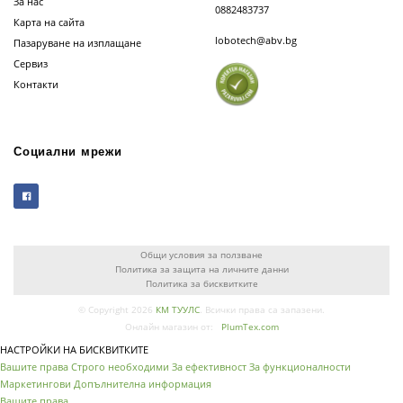
За нас
0882483737
Карта на сайта
lobotech@abv.bg
Пазаруване на изплащане
Сервиз
Контакти
Социални мрежи
Общи условия за ползване
Политика за защита на личните данни
Политика за бисквитките
© Copyright 2026
КМ ТУУЛС
. Всички права са запазени.
Онлайн магазин от:
PlumTex.com
НАСТРОЙКИ НА БИСКВИТКИТЕ
Вашите права
Строго необходими
За ефективност
За функционалности
Маркетингови
Допълнителна информация
Вашите права