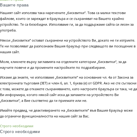
Вашите права
Нашият сайт използва така наречените „бисквитки“. Това са малки текстови
файлове, които се зареждат в браузъра и се съхраняват на Вашето крайно
устройство. Те са безобидни. Използваме ги, за да поддържаме сайта си лесен за
употреба.
Някои „бисквитки“ остават съхранени на устройството Ви, докато не ги изтриете.
Те ни позволяват да разпознаем Вашия браузър при следващото ви посещение в
нашия сайт.
Моля, кликнете върху заглавията на отделните категории „бисквитки“, за да
научите повече и да промените настройките по подразбиране.
Искаме да знаете, че използваме „бисквитките“ на основание чл. 4а от Закона за
електронната търговия (ЗЕТ) и член 6, ал. 1, буква (е) от GDPR. Ако не сте съгласни
с това, можете да откажете съхраняването, като настроите браузъра си така, че да
Ви информира, когато някой сайт иска да запамети на устройството Ви
„бисквитки“, а Вие съответно да ги приемате или не.
Имайте предвид, че деактивирането на „бисквитките“ във Вашия браузър може
да ограничи функционалността на нашия сайт за Вас.
Строго необходими
Строго необходими