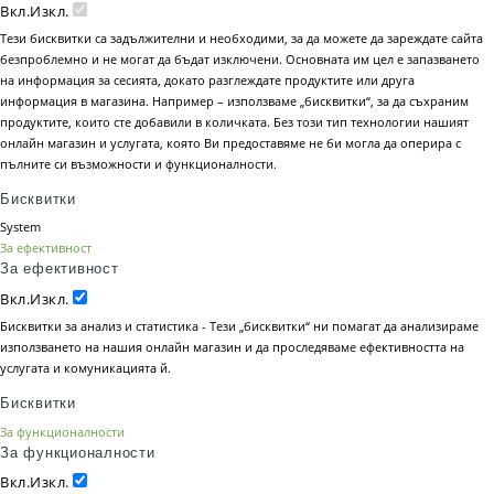
Вкл.
Изкл.
Тези бисквитки са задължителни и необходими, за да можете да зареждате сайта
безпроблемно и не могат да бъдат изключени. Основната им цел е запазването
на информация за сесията, докато разглеждате продуктите или друга
информация в магазина. Например – използваме „бисквитки“, за да съхраним
продуктите, които сте добавили в количката. Без този тип технологии нашият
онлайн магазин и услугата, която Ви предоставяме не би могла да оперира с
пълните си възможности и функционалности.
Бисквитки
System
За ефективност
За ефективност
Вкл.
Изкл.
Бисквитки за анализ и статистика - Тези „бисквитки“ ни помагат да анализираме
използването на нашия онлайн магазин и да проследяваме ефективността на
услугата и комуникацията й.
Бисквитки
За функционалности
За функционалности
Вкл.
Изкл.