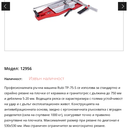
Модел:
12956
Извън наличност
Наличност:
Професионалната ръчна машина Rubi TP-75-S се използва за стандартно и
серийно рязане на плочки от керамика и гранитогрес с дължина до 750 мм
и дебелина 5-20 мм. Водещата релса се характеризира с голяма устойчивост
на удар и с дълъг експлоатационен живот. Конструкцията на
антивибрационната основа, заедно с ергономичната ръкохватка с вграден
разделител (сила на счупване 1000 кг), осигуряват точно и правилно
разчупване на плочката. Максималният размер при рязане по диагонал е
530х530 мм. Има страничен ограничител за многократно рязане.