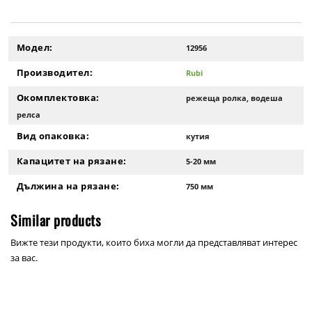
Модел:
12956
Производител:
Rubi
Окомплектовка:
режеща ролка, водеша
релса
Вид опаковка:
кутия
Капацитет на рязане:
5-20 мм
Дължина на рязане:
750 мм
Similar products
Вижте тези продукти, които биха могли да представляват интерес
за вас.