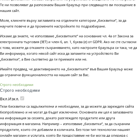
Те ни позволяват да разпознаем Вашия браузър при следващото ви посещение в
нашия сайт.
Моля, кликнете върху заглавията на отделните категории „бисквитки“, за да
научите повече и да промените настройките по подразбиране.
Искаме да знаете, че използваме „бисквитките“ на основание чл. 4а от Закона за
електронната търговия (ЗЕТ) и член 6, ал. 1, буква (е) от GDPR. Ако не сте съгласни
с това, можете да откажете съхраняването, като настроите браузъра си така, че да
Ви информира, когато някой сайт иска да запамети на устройството Ви
„бисквитки“, а Вие съответно да ги приемате или не.
Имайте предвид, че деактивирането на „бисквитките“ във Вашия браузър може
да ограничи функционалността на нашия сайт за Вас.
Строго необходими
Строго необходими
Вкл.
Изкл.
Тези бисквитки са задължителни и необходими, за да можете да зареждате сайта
безпроблемно и не могат да бъдат изключени. Основната им цел е запазването
на информация за сесията, докато разглеждате продуктите или друга
информация в магазина. Например – използваме „бисквитки“, за да съхраним
продуктите, които сте добавили в количката. Без този тип технологии нашият
онлайн магазин и услугата, която Ви предоставяме не би могла да оперира с