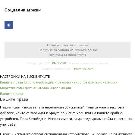
Социални мрежи
Общи условия за ползване
Политика за защита на личните данни
Политика за бисквитките
© Copyright 2026
КМ ТУУЛС
. Всички права са запазени.
Онлайн магазин от:
PlumTex.com
НАСТРОЙКИ НА БИСКВИТКИТЕ
Вашите права
Строго необходими
За ефективност
За функционалности
Маркетингови
Допълнителна информация
Вашите права
Вашите права
Нашият сайт използва така наречените „бисквитки“. Това са малки текстови
файлове, които се зареждат в браузъра и се съхраняват на Вашето крайно
устройство. Те са безобидни. Използваме ги, за да поддържаме сайта си лесен за
употреба.
Някои „бисквитки“ остават съхранени на устройството Ви, докато не ги изтриете.