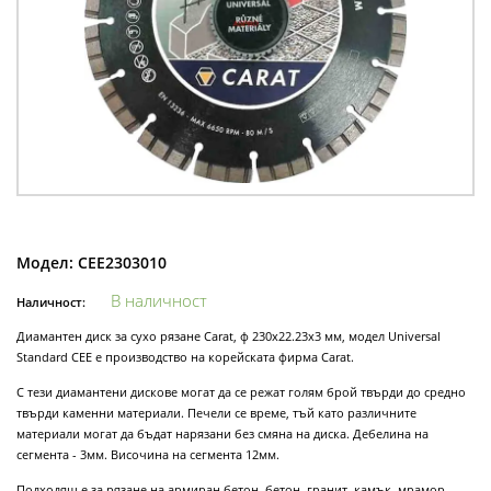
Модел:
CEE2303010
В наличност
Наличност:
Диамантен диск за сухо рязане Carat, ф 230х22.23х3 мм, модел Universal
Standard CEE е производство на корейската фирма Carat.
С тези диамантени дискове могат да се режат голям брой твърди до средно
твърди каменни материали. Печели се време, тъй като различните
материали могат да бъдат нарязани без смяна на диска. Дебелина на
сегмента - 3мм. Височина на сегмента 12мм.
Подходящ е за рязане на армиран бетон, бетон, гранит, камък, мрамор,