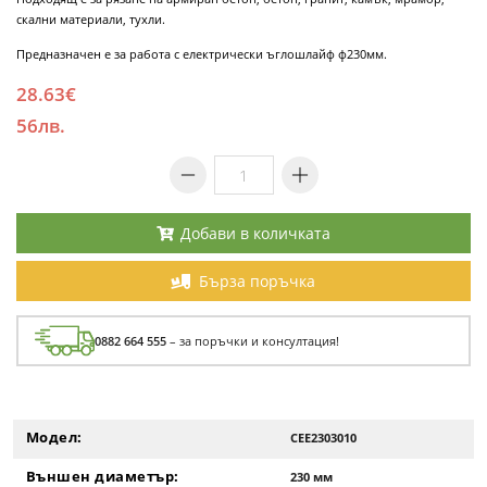
скални материали, тухли.
Предназначен е за работа с електрически ъглошлайф ф230мм.
28.63€
56лв.
Добави в количката
Бърза поръчка
0882 664 555
– за поръчки и консултация!
Модел:
CEE2303010
Външен диаметър:
230 мм