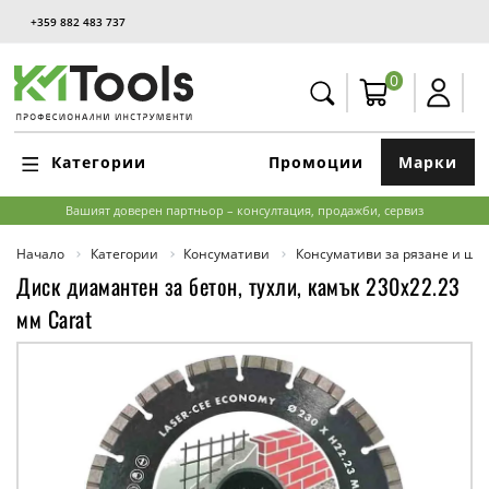
+359 882 483 737
0
Категории
Промоции
Марки
Вашият доверен партньор – консултация, продажби, сервиз
Начало
Категории
Консумативи
Консумативи за рязане и ш
Диск диамантен за бетон, тухли, камък 230x22.23
мм Carat