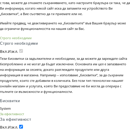
с това, можете да откажете съхраняването, като настроите браузъра си така, че да
Ви информира, когато някой сайт иска да запамети на устройството Ви
„бисквитки“, а Вие съответно да ги приемате или не.
Имайте предвид, че деактивирането на „бисквитките“ във Вашия браузър може
да ограничи функционалността на нашия сайт за Вас.
Строго необходими
Строго необходими
Вкл.
Изкл.
Тези бисквитки са задължителни и необходими, за да можете да зареждате сайта
безпроблемно и не могат да бъдат изключени. Основната им цел е запазването
на информация за сесията, докато разглеждате продуктите или друга
информация в магазина. Например – използваме „бисквитки“, за да съхраним
продуктите, които сте добавили в количката. Без този тип технологии нашият
онлайн магазин и услугата, която Ви предоставяме не би могла да оперира с
пълните си възможности и функционалности.
Бисквитки
System
За ефективност
За ефективност
Вкл.
Изкл.