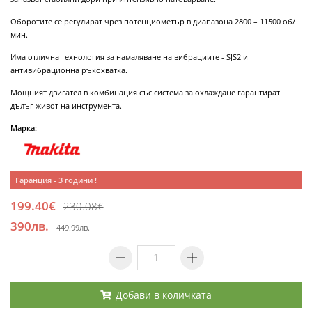
Оборотите се регулират чрез потенциометър в диапазона 2800 – 11500 об/
мин.
Има отлична технология за намаляване на вибрациите - SJS2 и
антивибрационна ръкохватка.
Мощният двигател в комбинация със система за охлаждане гарантират
дълъг живот на инструмента.
Марка:
Гаранция - 3 години !
199.40€
230.08€
390лв.
449.99лв.
Добави в количката