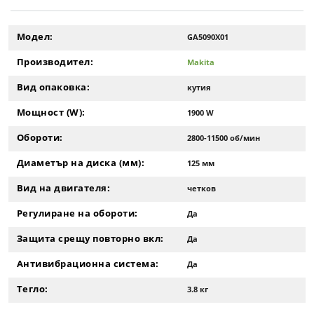
Модел:
GA5090X01
Производител:
Makita
Вид опаковка:
кутия
Мощност (W):
1900 W
Обороти:
2800-11500 об/мин
Диаметър на диска (мм):
125 мм
Вид на двигателя:
четков
Регулиране на обороти:
Да
Защита срещу повторно вкл:
Да
Антивибрационна система:
Да
Тегло:
3.8 кг