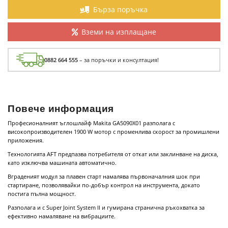
Бърза поръчка
Вземи на изплащане
0882 664 555
– за поръчки и консултация!
Повече информация
Професионалният ъглошлайф Makita GA5090X01 разполага с
високопроизводителен 1900 W мотор с променлива скорост за промишлени
приложения.
Технологията AFT предпазва потребителя от откат или заклинване на диска,
като изключва машината автоматично.
Вграденият модул за плавен старт намалява първоначалния шок при
стартиране, позволявайки по-добър контрол на инструмента, докато
постига пълна мощност.
Разполага и с Super Joint System II и гумирана странична ръкохватка за
ефективно намаляване на вибрациите.