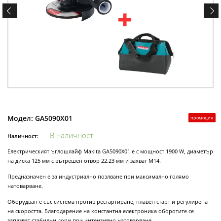
Модел:
GA5090X01
промоция
В наличност
Наличност:
Електрическият ъглошлайф Makita GA5090X01 е с мощност 1900 W, диаметър
на диска 125 мм с вътрешен отвор 22.23 мм и захват M14.
Предназначен е за индустриално позлване при максимално голямо
натоварване.
Оборудван е със система против рестартиране, плавен старт и регулирена
на скоростта. Благодарение на константна електроника оборотите се
запазват стабилни дори при интензивно натоварване.