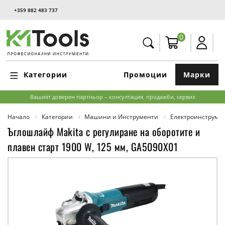
+359 882 483 737
0
Категории
Промоции
Марки
Вашият доверен партньор – консултация, продажби, сервиз
Начало
Категории
Машини и Инструменти
Електроинструме
Ъглошлайф Makita с регулиране на оборотите и
плавен старт 1900 W, 125 мм, GA5090X01