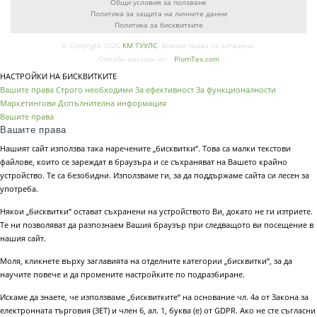
Общи условия за ползване
Политика за защита на личните данни
Политика за бисквитките
© Copyright 2026
КМ ТУУЛС
. Всички права са запазени.
Онлайн магазин от:
PlumTex.com
НАСТРОЙКИ НА БИСКВИТКИТЕ
Вашите права
Строго необходими
За ефективност
За функционалности
Маркетингови
Допълнителна информация
Вашите права
Вашите права
Нашият сайт използва така наречените „бисквитки“. Това са малки текстови
файлове, които се зареждат в браузъра и се съхраняват на Вашето крайно
устройство. Те са безобидни. Използваме ги, за да поддържаме сайта си лесен за
употреба.
Някои „бисквитки“ остават съхранени на устройството Ви, докато не ги изтриете.
Те ни позволяват да разпознаем Вашия браузър при следващото ви посещение в
нашия сайт.
Моля, кликнете върху заглавията на отделните категории „бисквитки“, за да
научите повече и да промените настройките по подразбиране.
Искаме да знаете, че използваме „бисквитките“ на основание чл. 4а от Закона за
електронната търговия (ЗЕТ) и член 6, ал. 1, буква (е) от GDPR. Ако не сте съгласни