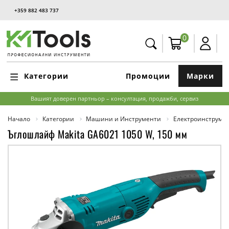
+359 882 483 737
0
Категории
Промоции
Марки
Вашият доверен партньор – консултация, продажби, сервиз
Начало
Категории
Машини и Инструменти
Електроинструме
Ъглошлайф Makita GA6021 1050 W, 150 мм