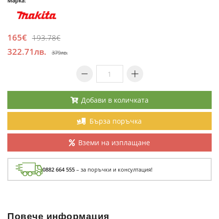
Марка:
165€
193.78€
322.71лв.
379лв.
Добави в количката
Бърза поръчка
Вземи на изплащане
0882 664 555
– за поръчки и консултация!
Повече информация