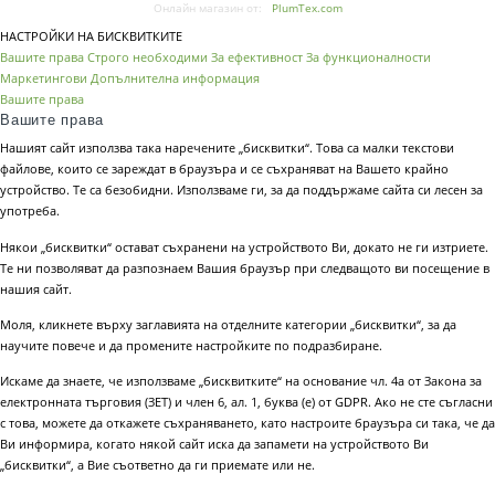
Онлайн магазин от:
PlumTex.com
НАСТРОЙКИ НА БИСКВИТКИТЕ
Вашите права
Строго необходими
За ефективност
За функционалности
Маркетингови
Допълнителна информация
Вашите права
Вашите права
Нашият сайт използва така наречените „бисквитки“. Това са малки текстови
файлове, които се зареждат в браузъра и се съхраняват на Вашето крайно
устройство. Те са безобидни. Използваме ги, за да поддържаме сайта си лесен за
употреба.
Някои „бисквитки“ остават съхранени на устройството Ви, докато не ги изтриете.
Те ни позволяват да разпознаем Вашия браузър при следващото ви посещение в
нашия сайт.
Моля, кликнете върху заглавията на отделните категории „бисквитки“, за да
научите повече и да промените настройките по подразбиране.
Искаме да знаете, че използваме „бисквитките“ на основание чл. 4а от Закона за
електронната търговия (ЗЕТ) и член 6, ал. 1, буква (е) от GDPR. Ако не сте съгласни
с това, можете да откажете съхраняването, като настроите браузъра си така, че да
Ви информира, когато някой сайт иска да запамети на устройството Ви
„бисквитки“, а Вие съответно да ги приемате или не.