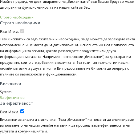
Имайте предвид, че деактивирането на „бисквитките“ във Вашия браузър може
да ограничи функционалността на нашия сайт за Вас.
Строго необходими
Строго необходими
Вкл.
Изкл.
Тези бисквитки са задължителни и необходими, за да можете да зареждате сайта
безпроблемно и не могат да бъдат изключени. Основната им цел е запазването
на информация за сесията, докато разглеждате продуктите или друга
информация в магазина. Например – използваме „бисквитки“, за да съхраним
продуктите, които сте добавили в количката. Без този тип технологии нашият
онлайн магазин и услугата, която Ви предоставяме не би могла да оперира с
пълните си възможности и функционалности.
Бисквитки
System
За ефективност
За ефективност
Вкл.
Изкл.
Бисквитки за анализ и статистика - Тези „бисквитки“ ни помагат да анализираме
използването на нашия онлайн магазин и да проследяваме ефективността на
услугата и комуникацията й.