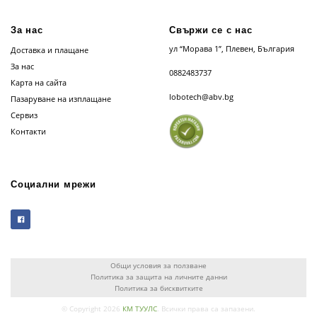
За нас
Свържи се с нас
ул “Морава 1”, Плевен, България
Доставка и плащане
За нас
0882483737
Карта на сайта
lobotech@abv.bg
Пазаруване на изплащане
Сервиз
Контакти
Социални мрежи
Общи условия за ползване
Политика за защита на личните данни
Политика за бисквитките
© Copyright 2026
КМ ТУУЛС
. Всички права са запазени.