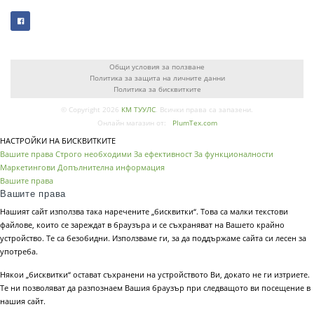
Общи условия за ползване
Политика за защита на личните данни
Политика за бисквитките
© Copyright 2026
КМ ТУУЛС
. Всички права са запазени.
Онлайн магазин от:
PlumTex.com
НАСТРОЙКИ НА БИСКВИТКИТЕ
Вашите права
Строго необходими
За ефективност
За функционалности
Маркетингови
Допълнителна информация
Вашите права
Вашите права
Нашият сайт използва така наречените „бисквитки“. Това са малки текстови
файлове, които се зареждат в браузъра и се съхраняват на Вашето крайно
устройство. Те са безобидни. Използваме ги, за да поддържаме сайта си лесен за
употреба.
Някои „бисквитки“ остават съхранени на устройството Ви, докато не ги изтриете.
Те ни позволяват да разпознаем Вашия браузър при следващото ви посещение в
нашия сайт.