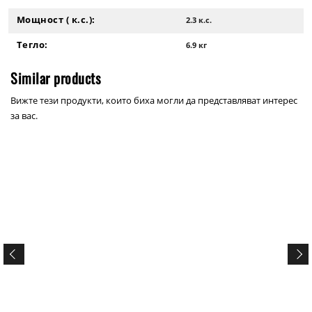
Мощност ( к.с.):
2.3 к.с.
Тегло:
6.9 кг
Similar products
Вижте тези продукти, които биха могли да представляват интерес
за вас.