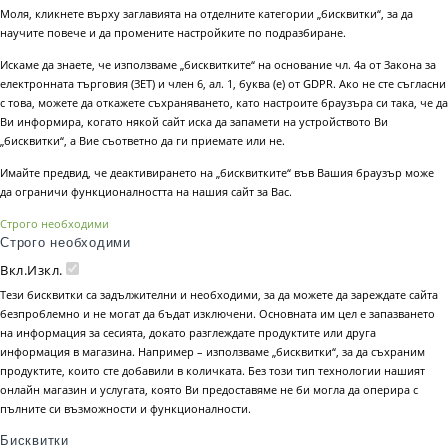
Моля, кликнете върху заглавията на отделните категории „бисквитки“, за да
научите повече и да промените настройките по подразбиране.
Искаме да знаете, че използваме „бисквитките“ на основание чл. 4а от Закона за
електронната търговия (ЗЕТ) и член 6, ал. 1, буква (е) от GDPR. Ако не сте съгласни
с това, можете да откажете съхраняването, като настроите браузъра си така, че да
Ви информира, когато някой сайт иска да запамети на устройството Ви
„бисквитки“, а Вие съответно да ги приемате или не.
Имайте предвид, че деактивирането на „бисквитките“ във Вашия браузър може
да ограничи функционалността на нашия сайт за Вас.
Строго необходими
Строго необходими
Вкл.
Изкл.
Тези бисквитки са задължителни и необходими, за да можете да зареждате сайта
безпроблемно и не могат да бъдат изключени. Основната им цел е запазването
на информация за сесията, докато разглеждате продуктите или друга
информация в магазина. Например – използваме „бисквитки“, за да съхраним
продуктите, които сте добавили в количката. Без този тип технологии нашият
онлайн магазин и услугата, която Ви предоставяме не би могла да оперира с
пълните си възможности и функционалности.
Бисквитки